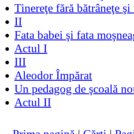
Tinereţe fără bătrâneţe şi
II
Fata babei şi fata moşnea
Actul I
III
Aleodor Împărat
Un pedagog de şcoală no
Actul II
Prima pagină
|
Cărţi
|
Pag