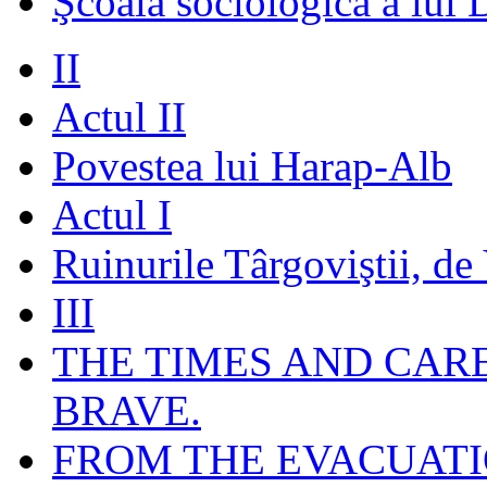
Şcoala sociologică a lui 
II
Actul II
Povestea lui Harap-Alb
Actul I
Ruinurile Târgoviştii, de
III
THE TIMES AND CAR
BRAVE.
FROM THE EVACUATI