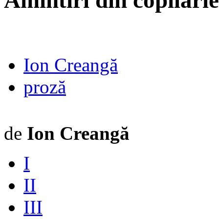
Amintiri din copilărie
Ion Creangă
proză
de
Ion Creangă
I
II
III