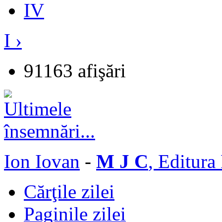
IV
I ›
91163 afişări
Ion Iovan
-
M J C
, Editura
Cărţile zilei
Paginile zilei