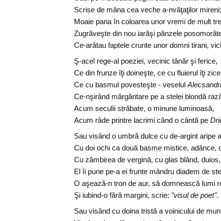
Scrise de mâna cea veche a-nvăţaţilor mireni
Moaie pana în coloarea unor vremi de mult tre
Zugrăveşte din nou iarăşi pânzele posomorât
Ce-arătau faptele crunte unor domni tirani, vicl
Ş-acel rege-al poeziei, vecinic tânăr şi ferice,
Ce din frunze îţi doineşte, ce cu fluierul îţi zice
Ce cu basmul povesteşte - veselul
Alecsandri
Ce-nşirând mărgăritare pe a stelei blondă raz
Acum seculii străbate, o minune luminoasă,
Acum râde printre lacrimi când o cântă pe
Dri
Sau visând o umbră dulce cu de-argint aripe a
Cu doi ochi ca două basme mistice, adânce, 
Cu zâmbirea de vergină, cu glas blând, duios,
El îi pune pe-a ei frunte mândru diadem de ste
O aşează-n tron de aur, să domnească lumi r
Şi iubind-o fără margini, scrie:
"visul de poet".
Sau visând cu doina tristă a voinicului de mun