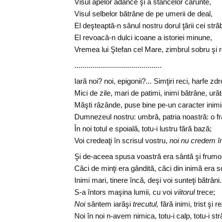
Visul apelor adânce şi a stâncelor cărunte,
Visul selbelor bătrâne de pe umerii de deal,
El deşteaptă-n sânul nostru dorul ţării cei stră
El revoacă-n dulci icoane a istoriei minune,
Vremea lui Ştefan cel Mare, zimbrul sobru şi r
............................................
Iară noi? noi, epigonii?... Simţiri reci, harfe zdr
Mici de zile, mari de patimi, inimi bătrâne, urât
Măşti râzânde, puse bine pe-un caracter inimi
Dumnezeul nostru: umbră, patria noastră: o fr
În noi totul e spoială, totu-i lustru fără bază;
Voi credeaţi în scrisul vostru,
noi nu credem în
Şi de-aceea spusa voastră era sântă şi frumo
Căci de minţi era gândită, căci din inimă era 
Inimi mari, tinere încă, deşi voi sunteţi bătrâni.
S-a întors maşina lumii, cu voi
viitorul
trece;
Noi
sântem iarăşi
trecutul,
fără inimi, trist şi r
Noi în noi n-avem nimica, totu-i calp, totu-i str