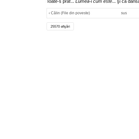
Toate-s praf...
Lumea-i cum este
... şi ca dân
‹ Călin (File din poveste)
sus
25570 afişări