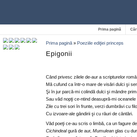
Prima pagină
Căr
Prima pagină
»
Poeziile ediţiei princeps
Epigonii
Când privesc zilele de-aur a scripturelor româ
Mă cufund ca într-o mare de visări dulci şi se
Şi în jur parcă-mi colindă dulci şi mândre prim
Sau văd nopţi ce-ntind deasupră-mi oceanele 
Zile cu trei sori în frunte, verzi dumbrăvi cu fi
Cu izvoare-ale gândirii şi cu râuri de cântări.
Văd poeţi ce-au scris o limbă, ca un fagure de
Cichindeal
gură de aur,
Mumulean
glas cu dur