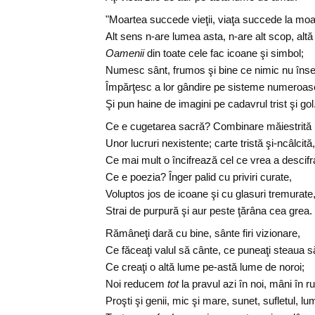
"Moartea succede vieţii, viaţa succede la moa
Alt sens n-are lumea asta, n-are alt scop, altă
Oamenii
din toate cele fac icoane şi simbol;
Numesc sânt, frumos şi bine ce nimic nu în
Împărţesc a lor gândire pe sisteme numeroas
Şi pun haine de imagini pe cadavrul trist şi gol
Ce e cugetarea sacră? Combinare măiestrită
Unor lucruri nexistente; carte tristă şi-ncâlcită,
Ce mai mult o încifrează cel ce vrea a descifr
Ce e poezia? Înger palid cu priviri curate,
Voluptos jos de icoane şi cu glasuri tremurate
Strai de purpură şi aur peste ţărâna cea grea.
Rămâneţi dară cu bine, sânte firi vizionare,
Ce făceaţi valul să cânte, ce puneaţi steaua s
Ce creaţi o altă lume pe-astă lume de noroi;
Noi reducem
tot
la pravul azi în noi, mâni în ru
Proşti şi genii, mic şi mare, sunet, sufletul, lu