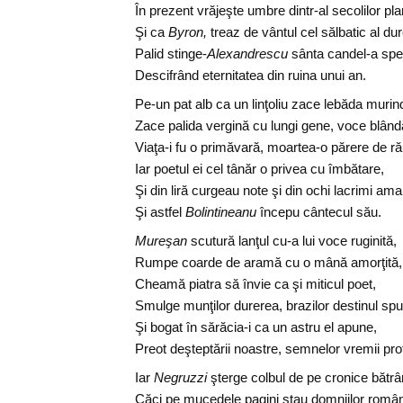
În prezent vrăjeşte umbre dintr-al secolilor pla
Şi ca
Byron,
treaz de vântul cel sălbatic al dure
Palid stinge-
Alexandrescu
sânta candel-a sper
Descifrând eternitatea din ruina unui an.
Pe-un pat alb ca un linţoliu zace lebăda murin
Zace palida vergină cu lungi gene, voce blând
Viaţa-i fu o primăvară, moartea-o părere de ră
Iar poetul ei cel tânăr o privea cu îmbătare,
Şi din liră curgeau note şi din ochi lacrimi ama
Şi astfel
Bolintineanu
începu cântecul său.
Mureşan
scutură lanţul cu-a lui voce ruginită,
Rumpe coarde de aramă cu o mână amorţită,
Cheamă piatra să învie ca şi miticul poet,
Smulge munţilor durerea, brazilor destinul sp
Şi bogat în sărăcia-i ca un astru el apune,
Preot deşteptării noastre, semnelor vremii prof
Iar
Negruzzi
şterge colbul de pe cronice bătrâ
Căci pe mucedele pagini stau domniilor româ