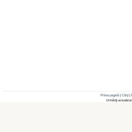
Prima pagină
|
Cărţi
|
Urmăriţi actualiza