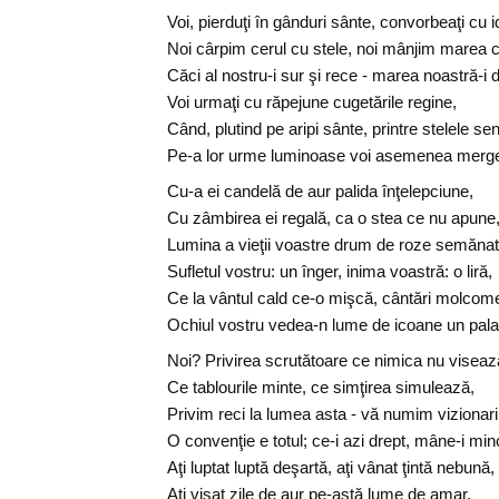
Voi, pierduţi în gânduri sânte, convorbeaţi cu i
Noi cârpim cerul cu stele, noi mânjim marea c
Căci al nostru-i sur şi rece - marea noastră-i 
Voi urmaţi cu răpejune cugetările regine,
Când, plutind pe aripi sânte, printre stelele sen
Pe-a lor urme luminoase voi asemenea merge
Cu-a ei candelă de aur palida înţelepciune,
Cu zâmbirea ei regală, ca o stea ce nu apune
Lumina a vieţii voastre drum de roze semănat
Sufletul vostru: un înger, inima voastră: o liră,
Ce la vântul cald ce-o mişcă, cântări molcome
Ochiul vostru vedea-n lume de icoane un pala
Noi? Privirea scrutătoare ce nimica nu viseaz
Ce tablourile minte, ce simţirea simulează,
Privim reci la lumea asta - vă numim vizionari
O convenţie e totul; ce-i azi drept, mâne-i min
Aţi luptat luptă deşartă, aţi vânat ţintă nebună,
Aţi visat zile de aur pe-astă lume de amar.