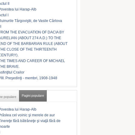
ctul II
Povestea lui Harap-Alb
ctul I
Ruinurile Târgoviştii, de Vasile Cârlova
II
FROM THE EVACUATION OF DACIA BY
AURELIAN (ABOUT 274 A.D.) TO THE
END OF THE BARBARIAN RULE (ABOUT
THE CLOSE OF THE THIRTEENTH
CENTURY).
THE TIMES AND CAREER OF MICHAEL
THE BRAVE.
sfinţitul Crailor
VIII. Preşedinţi - membri, 1908-1948
Pagini populare
me populare
Povestea lui Harap-Alb
Prâslea cel voinic şi merele de aur
Tinereţe fără bătrâneţe şi viaţă fără de
moarte
I