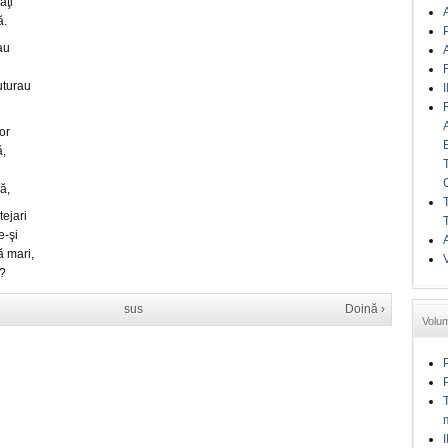
aţi
A
ă.
au
A
uturau
I
or
ă,
ă,
tejari
e-şi
A
ă mari,
i?
sus
Doină ›
Volu
I