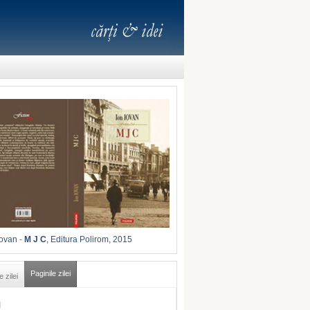
Iovan
-
M J C
, Editura Polirom, 2015
Paginile zilei
e zilei
I