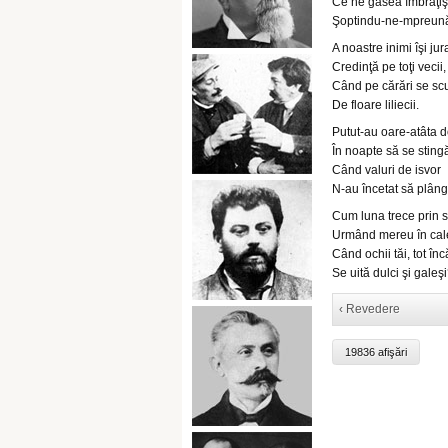
Ce ne găsea îmbrăţiş
Şoptindu-ne-mpreun
A noastre inimi îşi jur
Credinţă pe toţi vecii,
Când pe cărări se sc
De floare liliecii.
Putut-au oare-atâta d
În noapte să se sting
Când valuri de isvor
N-au încetat să plâng
Cum luna trece prin s
Urmând mereu în cal
Când ochii tăi, tot înc
Se uită dulci şi galeş
‹ Revedere
19836 afişări