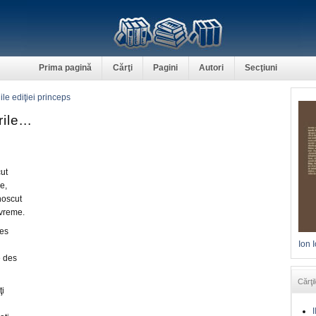
Prima pagină
Cărţi
Pagini
Autori
Secţiuni
ile ediţiei princeps
ile...
cut
e,
noscut
 vreme.
ies
Ion 
e des
Cărţil
ţi
I