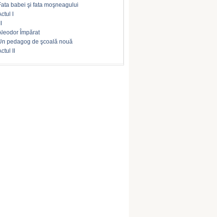
Fata babei şi fata moşneagului
ctul I
II
Aleodor Împărat
Un pedagog de şcoală nouă
ctul II