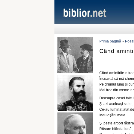
Prima pagină
»
Poezi
Când amintir
Când amintirile-n tre
Încearcă să mă chem
Pe drumul lung şi cu
Mai trec din vreme-n
Deasupra casei tale 
Şi azi aceleaşi stele,
Ce-au luminat atât d
Înduioşării mele.
Şi peste arbori răsfira
Răsare blânda lună,