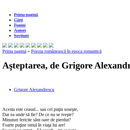
Prima pagină
Cărţi
Pagini
Autori
Secţiuni
Prima pagină
»
Poezia românească în epoca romantică
Aşteptarea, de Grigore Alexand
Grigore Alexandrescu
Acesta este ceasul... sau cel puţin soseşte,
Dar ea unde să fie? De ce nu se iveşte?
Minuturi fericite sânt oare de pierdut?
Foarte puţine omul în viaţa lui are!