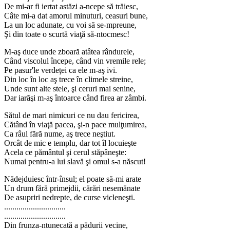
De mi-ar fi iertat astăzi a-ncepe să trăiesc,
Câte mi-a dat amorul minuturi, ceasuri bune,
La un loc adunate, cu voi să se-mpreune,
Şi din toate o scurtă viaţă să-ntocmesc!
M-aş duce unde zboară atâtea rândurele,
Când viscolul începe, când vin vremile rele;
Pe pasur'le verdeţei ca ele m-aş ivi.
Din loc în loc aş trece în climele streine,
Unde sunt alte stele, şi ceruri mai senine,
Dar iarăşi m-aş întoarce când firea ar zâmbi.
Sătul de mari nimicuri ce nu dau fericirea,
Cătând în viaţă pacea, şi-n pace mulţumirea,
Ca râul fără nume, aş trece neştiut.
Orcât de mic e templu, dar tot îl locuieşte
Acela ce pământul şi cerul stăpâneşte:
Numai pentru-a lui slavă şi omul s-a născut!
Nădejduiesc într-însul; el poate să-mi arate
Un drum fără primejdii, cărări nesemănate
De asupriri nedrepte, de curse vicleneşti.
..............................
..............................
Din frunza-ntunecată a pădurii vecine,