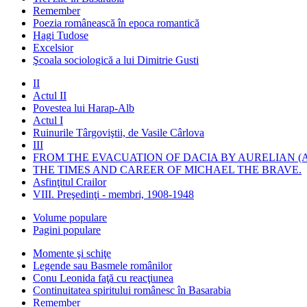
Remember
Poezia românească în epoca romantică
Hagi Tudose
Excelsior
Şcoala sociologică a lui Dimitrie Gusti
II
Actul II
Povestea lui Harap-Alb
Actul I
Ruinurile Târgoviştii, de Vasile Cârlova
III
FROM THE EVACUATION OF DACIA BY AURELIAN (A
THE TIMES AND CAREER OF MICHAEL THE BRAVE.
Asfinţitul Crailor
VIII. Preşedinţi - membri, 1908-1948
Volume populare
Pagini populare
Momente şi schiţe
Legende sau Basmele românilor
Conu Leonida faţă cu reacţiunea
Continuitatea spiritului românesc în Basarabia
Remember