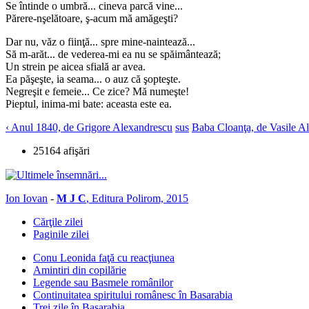
Se întinde o umbră... cineva parcă vine...
Părere-nşelătoare, ş-acum mă amăgeşti?
Dar nu, văz o fiinţă... spre mine-naintează...
Să m-arăt... de vederea-mi ea nu se spăimântează;
Un strein pe aicea sfială ar avea.
Ea păşeşte, ia seama... o auz că şopteşte.
Negreşit e femeie... Ce zice? Mă numeşte!
Pieptul, inima-mi bate: aceasta este ea.
‹ Anul 1840, de Grigore Alexandrescu
sus
Baba Cloanţa, de Vasile Al
25164 afişări
Ion Iovan
-
M J C
, Editura Polirom, 2015
Cărţile zilei
Paginile zilei
Conu Leonida faţă cu reacţiunea
Amintiri din copilărie
Legende sau Basmele românilor
Continuitatea spiritului românesc în Basarabia
Trei zile în Basarabia