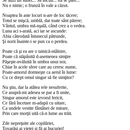
Se auzi un sunet... Să ascult... mi se pare...
Nu e nimic; o frunză în vale a căzut.
Noaptea în aste locuri n-are de loc tăcere;
Totul se mişcă, umblă, dar toate sânt părere;
Vântul, umbra mă-nşală, când crez a o vedea.
Luna aci s-arată, aci iar se ascunde:
Abia câteodată întunecul pătrunde,
Şi norii înainte-i se pun ca o perdea.
Poate că şi ea are o tainică-ntâlnire,
Poate că stăpânită d-asemenea simţire
Păşeşte-nvăluită în umbra unui nor,
Chiar în acele sfere care au ceresc nume,
Poate-amorul domneşte ca aerul în lume:
Cu ce drept omul singur să fie simţitor?
Nu ştiu, dar la atâtea rele nesuferite,
Ce asupră-mi adesea se par a fi unite,
Singur amorul este izvorul fericit,
Ce fără încetare m-adapă cu uitare,
Ca undele vestite fântânei de mirare,
Prin care morţii uită că-n lume au trăit.
Zile nepreţuite ale copilăriei,
Tovarăşi ai vieţei şi fii ai bucuriei!