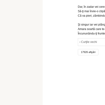
Dar, în zadar vei cere
Să-ţi mai învie-o clipă 
Că va pieri, zâmbindu-
Şi singur iar vei plân
Amara soartă care te-
Încununându-ţi frunte
‹ Curţile vechi
17926 afişări