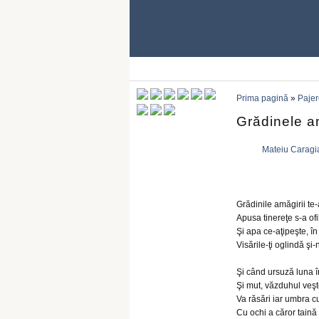
Prima pagină
»
Pajer
Grădinele am
Mateiu Caragi
Grădinile amăgirii te
Apusa tinereţe s-a ofil
Şi apa ce-aţipeşte, în l
Visările-ţi oglindă ş
Şi când ursuză luna î
Şi mut, văzduhul veşte
Va răsări iar umbra cu
Cu ochi a căror taină 