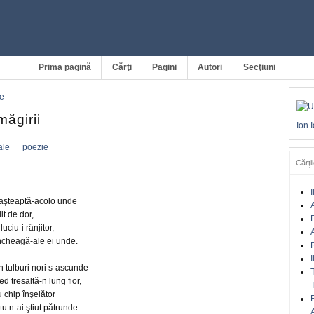
Prima pagină
Cărţi
Pagini
Autori
Secţiuni
e
ăgirii
Ion 
ale
poezie
Cărţil
I
-aşteaptă-acolo unde
A
it de dor,
uciu-i rânjitor,
A
i-ncheagă-ale ei unde.
I
n tulburi nori s-ascunde
d tresaltă-n lung fior,
 chip înşelător
tu n-ai ştiut pătrunde.