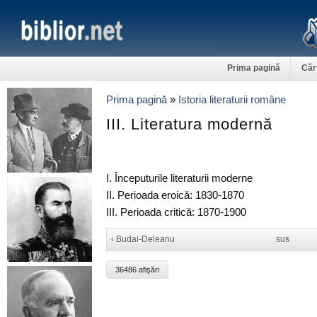
Prima pagină
Căr
Prima pagină
»
Istoria literaturii române
III. Literatura modernă
I. Începuturile literaturii moderne
II. Perioada eroică: 1830-1870
III. Perioada critică: 1870-1900
‹ Budai-Deleanu
sus
36486 afişări