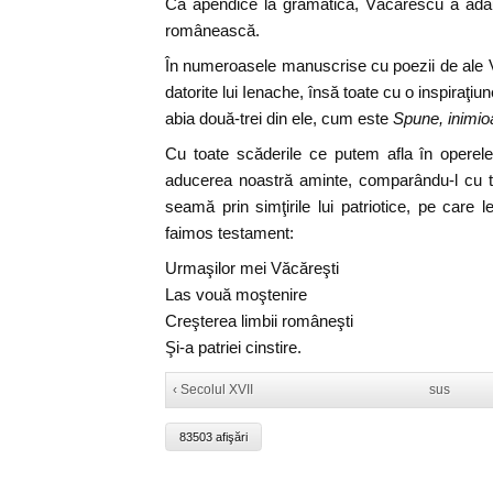
Ca apendice la gramatică, Văcărescu a adău
românească.
În numeroasele manuscrise cu poezii de ale 
datorite lui Ienache, însă toate cu o inspiraţiu
abia două-trei din ele, cum este
Spune, inimio
Cu toate scăderile ce putem afla în operel
aducerea noastră aminte, comparându-l cu t
seamă prin simţirile lui patriotice, pe care 
faimos testament:
Urmaşilor mei Văcăreşti
Las vouă moştenire
Creşterea limbii româneşti
Şi-a patriei cinstire.
‹ Secolul XVII
sus
83503 afişări