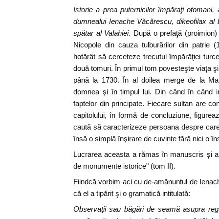
Istorie a prea puternicilor împăraţi otomani,
dumnealui Ienache Văcărescu, dikeofilax al bi
spătar al Valahiei
. După o prefaţă (proimion)
Nicopole din cauza tulburărilor din patrie 
hotărât să cerceteze trecutul împărăţiei turce
două tomuri. În primul tom povesteşte viaţa şi
până la 1730. În al doilea merge de la Ma
domnea şi în timpul lui. Din când în când i
faptelor din principate. Fiecare sultan are con
capitolului, în formă de concluziune, figure
caută să caracterizeze persoana despre care 
însă o simplă înşirare de cuvinte fără nici o în
Lucrarea aceasta a rămas în manuscris şi a ti
de monumente istorice" (tom II).
Fiindcă vorbim aci cu de-amănuntul de Ienac
că el a tipărit şi o gramatică intitulată:
Observaţii sau băgări de seamă asupra regul