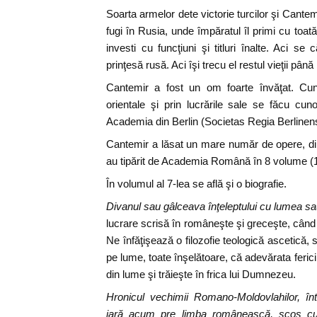
Soarta armelor dete victorie turcilor şi Cantem
fugi în Rusia, unde împăratul îl primi cu toată 
investi cu funcţiuni şi titluri înalte. Aci s
prinţesă rusă. Aci îşi trecu el restul vieţii pân
Cantemir a fost un om foarte învăţat. Cun
orientale şi prin lucrările sale se făcu cu
Academia din Berlin (Societas Regia Berlinens
Cantemir a lăsat un mare număr de opere, di
au tipărit de Academia Română în 8 volume (
În volumul al 7-lea se află şi o biografie.
Divanul sau gâlceava înţeleptului cu lumea sau 
lucrare scrisă în româneşte şi greceşte, când er
Ne înfăţişează o filozofie teologică ascetică, 
pe lume, toate înşelătoare, că adevărata feri
din lume şi trăieşte în frica lui Dumnezeu.
Hronicul vechimii Romano-Moldovlahilor, înt
iară acum pre limba românească, scos cu t