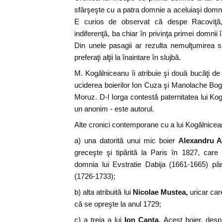
sfârşeşte cu a patra domnie a aceluiaşi domn
E curios de observat că despe Racoviţă,
indiferenţă, ba chiar în privinţa primei domnii 
Din unele pasagii ar rezulta nemulţumirea s
preferaţi alţii la înaintare în slujbă.
M. Kogălniceanu îi atribuie şi două bucăţi de
uciderea boierilor Ion Cuza şi Manolache Bo
Moruz. D-l Iorga contestă paternitatea lui Kog
un anonim - este autorul.
Alte cronici contemporane cu a lui Kogălnicea
a) una datorită unui mic boier
Alexandru 
greceşte şi tipărită la Paris în 1827, car
domnia lui Evstratie Dabija (1661-1665) pâ
(1726-1733);
b) alta atribuită lui
Nicolae Mustea,
uricar ca
că se opreşte la anul 1729;
c) a treia a lui
Ion Canta.
Acest boier, despr