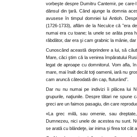
vorbeşte despre Dumitru Cantemir, pe care-l i
dânsul din ţară. Când ajunge la domnia aces
avusese în timpul domniei lui Antioh. Des
(1726-1733), aflăm de la Neculce că "era de
numai era cu toane; la unele se arăta prea ha
răbdător, dar era şi cam grabnic la mânie, dar
Cunoscând această deprindere a lui, să cău
Mare, căci ştim că la venirea împăratului Rusiei
legat de aproape cu domnitorul. Vom afla, în 
mare, mai înalt decât toţi oamenii, iară nu gro
cam aruncă câteodată din cap, fluturând".
Dar nu nu numai pe indivizi îi plăcea lui N
grupurile, naţiunile. Despre tătari ne spune c
greci are un faimos pasagiu, din care reprodu
«La grec milă, sau omenie, sau dreptate, 
Dumnezeu, nici unele de acestea nu sunt. N
se arată cu blândeţe, iar inima şi firea tot cât