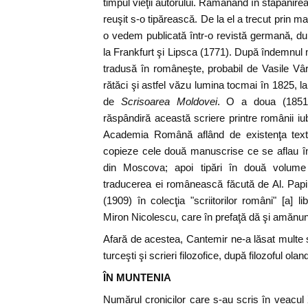
timpul vieţii autorului. Rămânând în stăpânirea 
reuşit s-o tipărească. De la el a trecut prin 
o vedem publicată într-o revistă germană, dup
la Frankfurt şi Lipsca (1771). După îndemnul m
tradusă în româneşte, probabil de Vasile Vâ
rătăci şi astfel văzu lumina tocmai în 1825, l
de
Scrisoarea Moldovei
. O a doua (1851)
răspândiră această scriere printre românii iubit
Academia Română aflând de existenţa textu
copieze cele două manuscrise ce se aflau în
din Moscova; apoi tipări în două volume 
traducerea ei românească făcută de Al. Papiu
(1909) în colecţia "scriitorilor români" [a] li
Miron Nicolescu, care în prefaţă dă şi amănun
Afară de acestea, Cantemir ne-a lăsat multe sc
turceşti şi scrieri filozofice, după filozoful o
ÎN MUNTENIA
Numărul cronicilor care s-au scris în veacu