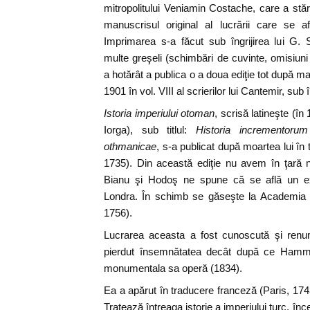
mitropolitului Veniamin Costache, care a stăru
manuscrisul original al lucrării care se a
Imprimarea s-a făcut sub îngrijirea lui G.
multe greşeli (schimbări de cuvinte, omisiu
a hotărât a publica o a doua ediţie tot după ma
1901 în vol. VIII al scrierilor lui Cantemir, sub î
Istoria imperiului otoman
, scrisă latineşte (î
Iorga), sub titlul:
Historia incrementoru
othmanicae
, s-a publicat după moartea lui î
1735). Din această ediţie nu avem în ţară 
Bianu şi Hodoş ne spune că se află un ex
Londra. În schimb se găseşte la Academia 
1756).
Lucrarea aceasta a fost cunoscută şi renum
pierdut însemnătatea decât după ce Hammer
monumentala sa operă (1834).
Ea a apărut în traducere franceză (Paris, 1
Tratează întreaga istorie a imperiului turc, 