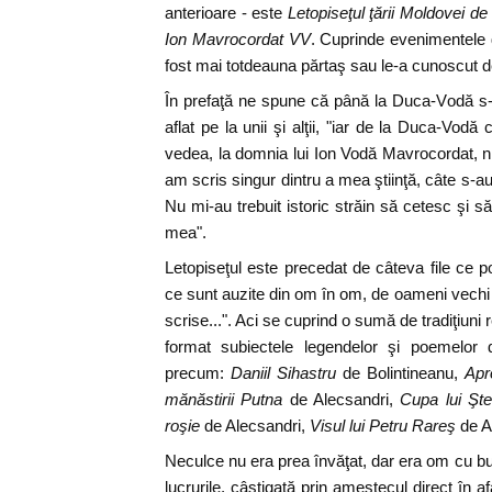
anterioare - este
Letopiseţul ţării Moldovei de
Ion Mavrocordat VV
. Cuprinde evenimentele 
fost mai totdeauna părtaş sau le-a cunoscut 
În prefaţă ne spune că până la Duca-Vodă s-a 
aflat pe la unii şi alţii, "iar de la Duca-Vod
vedea, la domnia lui Ion Vodă Mavrocordat, ni
am scris singur dintru a mea ştiinţă, câte s-a
Nu mi-au trebuit istoric străin să cetesc şi s
mea".
Letopiseţul este precedat de câteva file ce p
ce sunt auzite din om în om, de oameni vechi ş
scrise...". Aci se cuprind o sumă de tradiţiuni r
format subiectele legendelor şi poemelor d
precum:
Daniil Sihastru
de Bolintineanu,
Apr
mănăstirii Putna
de Alecsandri,
Cupa lui Şte
roşie
de Alecsandri,
Visul lui Petru Rareş
de A
Neculce nu era prea învăţat, dar era om cu bu
lucrurile, câştigată prin amestecul direct în af