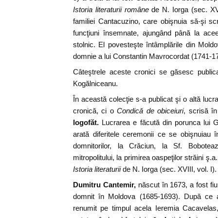
Istoria literaturii române
de N. Iorga (sec. XVI
familiei Cantacuzino, care obişnuia să-şi s
funcţiuni însemnate, ajungând până la ace
stolnic. El povesteşte întâmplările din Mol
domnie a lui Constantin Mavrocordat (1741-1
Câteştrele aceste cronici se găsesc publicate
Kogălniceanu.
În această colecţie s-a publicat şi o altă luc
cronică, ci o
Condică de obiceiuri
, scrisă 
logofăt.
Lucrarea e făcută din porunca lui G
arată diferitele ceremonii ce se obişnuiau 
domnitorilor, la Crăciun, la Sf. Bobotea
mitropolitului, la primirea oaspeţilor străini ş
Istoria literaturii
de N. Iorga (sec. XVIII, vol. I).
Dumitru Cantemir,
născut în 1673, a fost fiu
domnit în Moldova (1685-1693). După ce a
renumit pe timpul acela Ieremia Cacavelas,