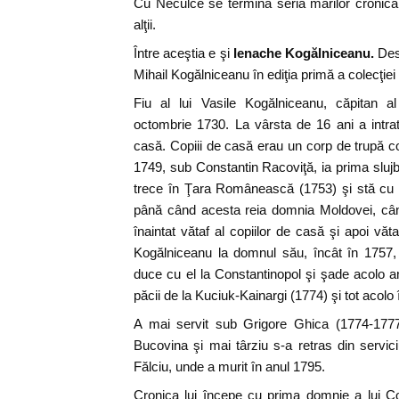
Cu Neculce se termină seria marilor cronicar
alţii.
Între aceştia e şi
Ienache Kogălniceanu.
Desp
Mihail Kogălniceanu în ediţia primă a colecţiei 
Fiu al lui Vasile Kogălniceanu, căpitan al 
octombrie 1730. La vârsta de 16 ani a intra
casă. Copiii de casă erau un corp de trupă co
1749, sub Constantin Racoviţă, ia prima slujb
trece în Ţara Românească (1753) şi stă cu el,
până când acesta reia domnia Moldovei, cân
înaintat vătaf al copiilor de casă şi apoi văt
Kogălniceanu la domnul său, încât în 1757,
duce cu el la Constantinopol şi şade acolo an
păcii de la Kuciuk-Kainargi (1774) şi tot acolo 
A mai servit sub Grigore Ghica (1774-1777)
Bucovina şi mai târziu s-a retras din servici
Fălciu, unde a murit în anul 1795.
Cronica lui începe cu prima domnie a lui C