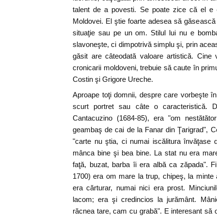
talent de a povesti. Se poate zice că el e ce
Moldovei. El ştie foarte adesea să găsească 
situaţie sau pe un om. Stilul lui nu e bombas
slavoneşte, ci dimpotrivă simplu şi, prin aceast
găsit are câteodată valoare artistică. Cine
cronicarii moldoveni, trebuie să caute în prim
Costin şi Grigore Ureche.
Aproape toţi domnii, despre care vorbeşte în 
scurt portret sau câte o caracteristică.
Cantacuzino (1684-85), era "om nestătător
geambaş de cai de la Fanar din Ţarigrad", C
"carte nu ştia, ci numai iscălitura învăţase
mânca bine şi bea bine. La stat nu era mar
faţă, buzat, barba îi era albă ca zăpada". F
1700) era om mare la trup, chipeş, la minte 
era cărturar, numai nici era prost. Minciun
lacom; era şi credincios la jurământ. Mâni
răcnea tare, cam cu grabă". E interesant să 