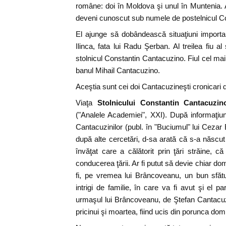
române: doi în Moldova şi unul în Muntenia.
deveni cunoscut sub numele de postelnicul C
El ajunge să dobândească situaţiuni importan
Ilinca, fata lui Radu Şerban. Al treilea fiu
stolnicul Constantin Cantacuzino. Fiul cel ma
banul Mihail Cantacuzino.
Aceştia sunt cei doi Cantacuzineşti cronicari d
Viaţa
Stolnicului Constantin Cantacuzin
("Analele Academiei", XXI). După informaţiu
Cantacuzinilor (publ. în "Buciumul" lui Cezar 
după alte cercetări, d-sa arată că s-a născut
învăţat care a călătorit prin ţări străine, c
conducerea ţării. Ar fi putut să devie chiar d
fi, pe vremea lui Brâncoveanu, un bun sfătui
intrigi de familie, în care va fi avut şi el p
urmaşul lui Brâncoveanu, de Ştefan Cantacuz
pricinui şi moartea, fiind ucis din porunca domn