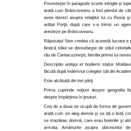
Povesteşte în paragrafe scurte intrigile şi lupt
arată cum Brâncoveanu a fost pierdut de că
avea dovezi asupra relaţiilor lui cu Rusia 
arătat Porţii, după care s-a trimis un age
aresteze pe Brâncoveanu.
Răposatul Sion credea că această lucrare e pe
fiindcă stilul se deosebeşte de stilul celorla
rău de Cantacuzineşti, familia primei lui neves
Descriptio antiqui et hodierni status Moldav
făcută după îndemnul colegilor săi din Academi
Este alcătuită din trei părţi.
Prima cuprinde noţiuni despre geografia f
despre împărţirea în ţinuturi.
Cea de a doua se ocupă de forma de guvern, da
arată cum se aleg domnii şi se dă o listă c
se mazileau domnii, care erau boieriile şi atr
armata. Amănunte asupra obiceiurilor de