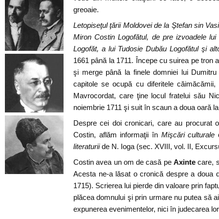
greoaie.
Letopiseţul ţării Moldovei de la Ştefan sin Va
Miron Costin Logofătul, de pre izvoadele lui
Logofăt, a lui Tudosie Dubău Logofătul şi alt
1661 până la 1711. Începe cu suirea pe tron a
şi merge până la finele domniei lui Dumitru
capitole se ocupă cu diferitele căimăcămii, 
Mavrocordat, care ţine locul fratelui său Nic
noiembrie 1711 şi suit în scaun a doua oară l
Despre cei doi cronicari, care au procurat o 
Costin, aflăm informaţii în
Mişcări culturale
d
literaturii
de N. Ioga (sec. XVIII, vol. II, Excursu
Costin avea un om de casă pe
Axinte
care, 
Acesta ne-a lăsat o cronică despre a doua 
1715). Scrierea lui pierde din valoare prin fapt
plăcea domnului şi prin urmare nu putea să aib
expunerea evenimentelor, nici în judecarea lor