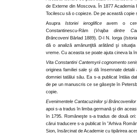
de Externe din Moscova. În 1877 Academia 
Tocilescu să o copieze. De pe această copie s-
Asupra
Istoriei ieroglifice
avem o cercet
Constantinescu-Râm (
Vrajba dintre Can
Brâncoveni
Bârlad 1889). D-l N. Iorga (
Istori
dă o analiză amănunţită arătând şi situaţia 
vreme. Cu aceasta se poate ajuta cineva la în
Vita Constantini Cantemyrii cognomento senis
originea familiei sale şi dă însemnate detalii
domniei tatălui său. Ea s-a publicat întâia
de pe un manuscris ce se găseşte în Petersbur
copie.
Evenimentele Cantacuzinilor şi Brâncovenilor
apoi s-a tradus în limba germană şi din aceas
în 1795. Româneşte s-a tradus de două ori:
cărui traducere s-a publicat în "Arhiva Român
Sion, însărcinat de Academie cu tipărirea acest