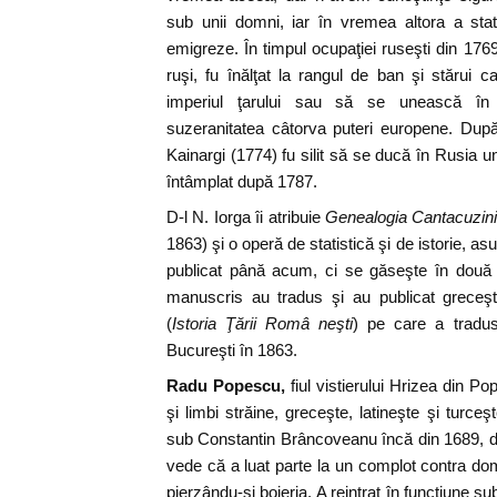
sub unii domni, iar în vremea altora a stat 
emigreze. În timpul ocupaţiei ruseşti din 1769-
ruşi, fu înălţat la rangul de ban şi stărui 
imperiul ţarului sau să se unească în 
suzeranitatea câtorva puteri europene. După
Kainargi (1774) fu silit să se ducă în Rusia u
întâmplat după 1787.
D-l N. Iorga îi atribuie
Genealogia Cantacuzini
1863) şi o operă de statistică şi de istorie, a
publicat până acum, ci se găseşte în două 
manuscris au tradus şi au publicat greceşte
(
Istoria Ţării Româ neşti
) pe care a tradus
Bucureşti în 1863.
Radu Popescu,
fiul vistierului Hrizea din Po
şi limbi străine, greceşte, latineşte şi turce
sub Constantin Brâncoveanu încă din 1689, dar
vede că a luat parte la un complot contra do
pierzându-şi boieria. A reintrat în funcţiune 