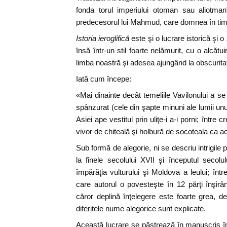
fonda torul imperiului otoman sau aliotma
predecesorul lui Mahmud, care domnea în timp
Istoria ieroglifică
este şi o lucrare istorică şi o
însă într-un stil foarte nelămurit, cu o alcătu
limba noastră şi adesea ajungând la obscurita
Iată cum începe:
«Mai dinainte decât temeliile Vavilonului a se 
spânzurat (cele din şapte minuni ale lumii unul 
Asiei ape vestitul prin uliţe-i a-i porni; între cr
vivor de chiteală şi holbură de socoteala ca a
Sub formă de alegorie, ni se descriu intrigile po
la finele secolului XVII şi începutul secol
împărăţia vulturului şi Moldova a leului; înt
care autorul o povesteşte în 12 părţi înşi
căror deplină înţelegere este foarte grea, d
diferitele nume alegorice sunt explicate.
Această lucrare se păstrează în manuscris în 