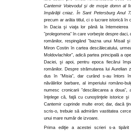
Cantemir Voievodul şi de moşie domn al Mol
împărăţii cniaz. În Sant Petersburg Anul 
precum ar arăta titlul, ci o lucrare istorică în
în Dacia şi viaţa lor până la întemeierea p
"prolegomena" în care vorbeşte despre daci, 
românilor, respingând "bazna unui Misail 
Miron Costin în cartea descălecatului, urm
Moldovlachilor", adică partea principală a op
Daciei, şi apoi, pentru epoca fiecărui împ
românilor. Despre strămutarea lui Aurelian 
dus în "Misia", dar curând s-au întors în
năvălirilor barbare, al imperiului româno-b
numesc cronicarii "descălecarea a doua", a
înţelege că, faţă cu cunoştinţele istorice şi
Cantemir cuprinde multe erori; dar, dacă ţ
scris-o, trebuie să admirăm vastitatea cercetă
unui mare număr de izvoare.
Prima ediţie a acestei scrieri s-a tipărit 