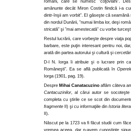
români, care se numesc "coţovlahi". De
amănunte decât Miron Costin fiindcă i-a cu
dintr-înşii am vorbit". El găseşte că seamănă ş
din nordul Dunării, "numai limba lor, deşi ro
stricată" şi "mai amestecată" cu vorbe turceşti
Restul lucrării, care vorbeşte despre viaţa pop
barbare, este puţin interesant pentru noi, da
arată din partea autorului şi cultură şi cercetăr
D-l N. Iorga îi atribuie şi o lucrare prin ca
Româneşti". Ea se află publicată în
Operel
Iorga (1901, pag. 19).
Despre
Mihai Canatacuzino
aflăm câteva am
Cantacuzinilor
, al cărui autor se socoteşte
completa cu ştirile ce se scot din document
fragmente
II) şi cu informaţiile din
Istoria liter
II).
Născut pe la 1723 va fi făcut studii cum făceau 
vremea aceea, dar n-avem cunoştinţe sigure