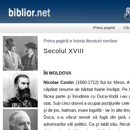
Prima pagină
Căr
Prima pagină
»
Istoria literaturii române
Secolul XVIII
ÎN MOLDOVA
Nicolae Costin
(1660-1712) fiul lui Miron. A 
căpătat renume de bărbat foarte învăţat. Pe l
făcea parte şi înrudirea cu Duca-Vodă i-au as
stat. Sub cinci domni a ocupat poziţiunile cele
şi de jos, hatman, mare logofăt - iar în alte ti
Duca, s-a văzut nevoit să fugă din ţară,
adversarilor săi politici. Ca şi tatăl său, Nico