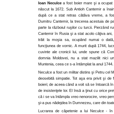
Ioan Neculce
a fost boier mare şi a ocupat d
născut la 1672. Sub Antioh Cantemir a înain
după ce a stat retras câtăva vreme, a fo
Dumitru Cantemir, la trecerea acestuia de par
parte la războiul ruşilor cu turcii. Pierzând r
Cantemir în Rusia şi a stat acolo câţiva ani,
trăit la moşia sa, ocupând numai o dată
funcţiunea de vornic. A murit după 1744, luc
cuvinte ale cronicii lui, unde spune că Con
domnia Moldovei, nu a stat mazilit nici un
Muntenia, ceea ce s-a întâmplat la anul 1744.
Neculce a fost un militar distins şi Petru cel Ma
deosebită simpatie. Tot aşa era privit şi de f
boieri; de aceea când a voit să se întoarcă în
de insistenţele lor. El însă a ţinut cu orice pr
că i se va întâmpla vreo nenorocire, vreo pers
şi-a pus nădejdea în Dumnezeu, care din toate
Lucrarea de căpetenie a lui Neculce - în 