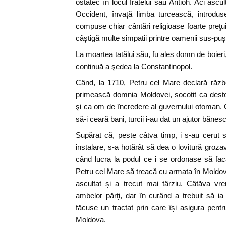
ostatec în locul fratelui său Antioh. Aci ascu
Occident, învaţă limba turcească, introdus
compuse chiar cântări religioase foarte preţui
câştigă multe simpatii printre oamenii sus-puş
La moartea tatălui său, fu ales domn de boieri
continuă a şedea la Constantinopol.
Când, la 1710, Petru cel Mare declară războ
primească domnia Moldovei, socotit ca desto
şi ca om de încredere al guvernului otoman. Co
să-i ceară bani, turcii i-au dat un ajutor bănes
Supărat că, peste câtva timp, i s-au cerut 
instalare, s-a hotărât să dea o lovitură grozavă
când lucra la podul ce i se ordonase să fa
Petru cel Mare să treacă cu armata în Moldov
ascultat şi a trecut mai târziu. Câtăva vr
ambelor părţi, dar în curând a trebuit să i
făcuse un tractat prin care îşi asigura pentr
Moldova.