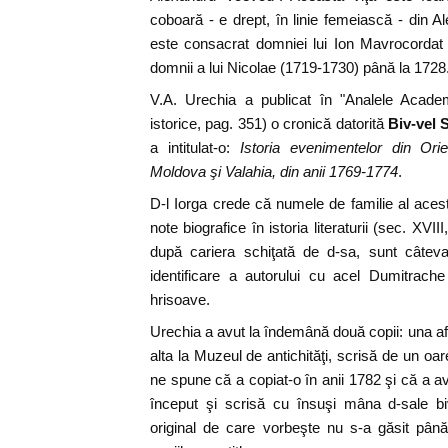
coboară - e drept, în linie femeiască - din A
este consacrat domniei lui Ion Mavrocordat
domnii a lui Nicolae (1719-1730) până la 1728
V.A. Urechia a publicat în "Analele Academ
istorice, pag. 351) o cronică datorită
Biv-vel 
a intitulat-o:
Istoria evenimentelor din Orie
Moldova şi Valahia, din anii 1769-1774
.
D-l Iorga crede că numele de familie al aces
note biografice în istoria literaturii (sec. XVII
după cariera schiţată de d-sa, sunt câteva 
identificare a autorului cu acel Dumitrach
hrisoave.
Urechia a avut la îndemână două copii: una af
alta la Muzeul de antichităţi, scrisă de un oa
ne spune că a copiat-o în anii 1782 şi că a av
început şi scrisă cu însuşi mâna d-sale bi
original de care vorbeşte nu s-a găsit pâ