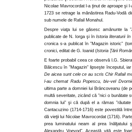
Nicolae Mavrocordat l-a ţinut de aproape şi l
1723 se retrage la mănăstirea Radu-Vodă din
sub numele de Rafail Monahul.
Despre viaţa lui se găsesc amănunte la "A
publicate de N. Iorga şi în
Istoria literaturii 
cronica s-a publicat în "Magazin istoric" (to
cronici, editat de G. Ioanid (
Istoria Ţării Româ
E foarte probabil ceea ce observă I.G. Sbiera
Bălcescu în "Magazin" lipseşte începutul, iar 
De aicea sunt cele ce au scris Chir Rafail 
l-au chemat Radu Popescu, biv-vel Dvorni
ultima parte a domniei lui Brâncoveanu (de pe
multă severitate, zicând că "nici o bunătate s
domnia lui" şi că după el a rămas "răutate
Cantacuzino (1714-1716) este povestită într
dă vieţii lui Nicolae Mavrocordat (1716). Par
prea luminatului neam al prea înălţatului 
Alexandru Voevod". Această viţă este foarte