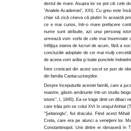
destul de mare. Asupra lor se pot citi cele do
"Analele Academiei", XXI). Cu greu este însă 
chiar să zică cineva că plutim în această priv
ce e mai curios, într-o mare prefacere con
nume sunt atribuite, azi unui personaj istor
urmează vom vorbi de cele mai însemnate di
înfăţişa starea de lucruri de acum, fără a soc
concluziile adoptate de cei mai mulţi cercetăt
de aceea vom arăta şi toate punctele îndoielni
Între cronicarii din acest secol se pun de ob
din familia Cantacuzineştilor.
Despre începuturile acestei familii, care a jucat
noastre, găsim amănunte într-un studiu biogra
istoric", I, 1845). Ea se trage dintr-un dibaci
care trăia prin se colul XVI în oraşul Anhial (
"Şeitanoglu", fiul dracului. Fiind acest Mihail
Creta, care era pe atunci a veneţieni lor. Ma
Constantinopol. Unii dintre ei rămaseră în Tur