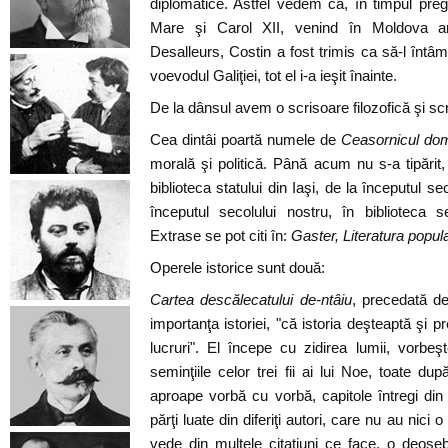
diplomatice. Astfel vedem că, în timpul pregă
Mare şi Carol XII, venind în Moldova am
Desalleurs, Costin a fost trimis ca să-l întâm
voevodul Galiţiei, tot el i-a ieşit înainte.
De la dânsul avem o scrisoare filozofică şi scri
Cea dintâi poartă numele de
Ceasornicul dom
morală şi politică. Până acum nu s-a tipărit,
biblioteca statului din Iaşi, de la începutul se
începutul secolului nostru, în biblioteca s
Extrase se pot citi în:
Gaster, Literatura popul
Operele istorice sunt două:
Cartea descălecatului de-ntâiu
, precedată de
importanţa istoriei, "că istoria deşteaptă şi pr
lucruri". El începe cu zidirea lumii, vorbe
seminţiile celor trei fii ai lui Noe, toate d
aproape vorbă cu vorbă, capitole întregi din 
părţi luate din diferiţi autori, care nu au nici
vede din multele citaţiuni ce face, o deose