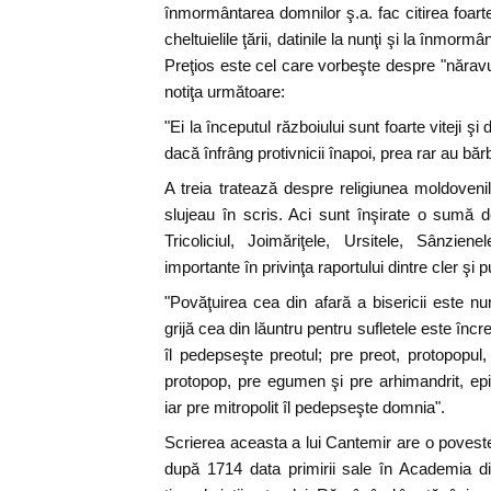
înmormântarea domnilor ş.a. fac citirea foarte 
cheltuielile ţării, datinile la nunţi şi la înmormâ
Preţios este cel care vorbeşte despre "năravu
notiţa următoare:
"Ei la începutul războiului sunt foarte viteji şi 
dacă înfrâng protivnicii înapoi, prea rar au băr
A treia tratează despre religiunea moldovenil
slujeau în scris. Aci sunt înşirate o sumă de
Tricoliciul, Joimăriţele, Ursitele, Sânzie
importante în privinţa raportului dintre cler şi p
"Povăţuirea cea din afară a bisericii este n
grijă cea din lăuntru pentru sufletele este încre
îl pedepseşte preotul; pre preot, protopopu
protopop, pre egumen şi pre arhimandrit, epis
iar pre mitropolit îl pedepseşte domnia".
Scrierea aceasta a lui Cantemir are o poveste
după 1714 data primirii sale în Academia di