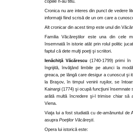
copiile n-au titlu.
Cronica nu are interes din punct de vedere lit
informaţii fiind scrisă de un om care a cunos
Alt cronicar din acest timp este unul din Văcăr
Familia Văcăreştilor este una din cele m
însemnată în istorie atât prin rolul politic juca
faptul că dete mulţi poeţi şi scriitori.
Ienăchiţă Văcărescu
(1740-1799) primi în 
îngrijită, învăţând limbile pe atunci la mo
greaca, pe lângă care desigur a cunoscut şi i
la Braşov, în timpul venirii ruşilor, se înto
Kainargi (1774) şi ocupă funcţiuni însemnate s
arătă multă încredere şi-l trimise chiar să a
Viena.
Viaţa lui a fost studiată cu de-amănuntul de 
asupra
Poeţilor Văcăreşti
.
Opera lui istorică este: