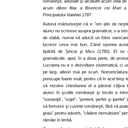
româneşti, adunate şi alcătuite acum întâi de
acum dikeo filax a Bisericei cei Mari a 
Principatului Valahiei 1787
.
Autorul mărturiseşte că e "om plin de neşt
atunci nu scrisese asupra gramaticei, s-a simţ
de slabă, numai să aducă un folos oarecare
lucreze ceva mai bun. Când spunea aceas
tipărită de Şincai şi Micu (1780). El se 
gramaticale, apoi, în a doua parte, de pronun
Lucrarea nu e o dezvoltare sistematică, ci un
pe larg, alteori mai pe scurt. Nomenclatura ş
preocupe foarte mult, pentru că în acel timp 
să rezolve chestiunea el a păstrat câţiva t
atunci în şcolile româneşti şi încolo a intr
"sostanţă", "sojet", "preterit, perfet şi iperfet
să formeze şi cuvinte româneşti, fără să poată
graiu" pentru adverb, "cădere nemuitoare" pen
rămâie în limbă.