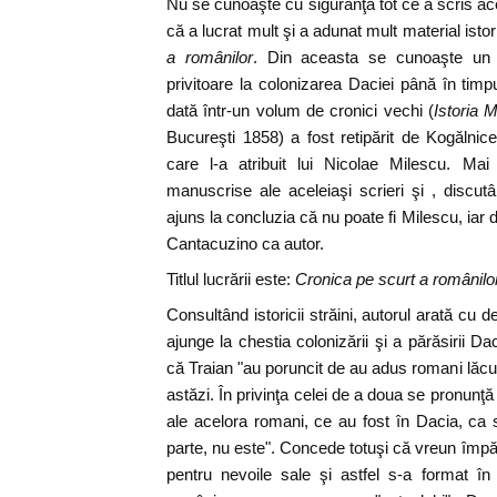
Nu se cunoaşte cu siguranţă tot ce a scris ac
că a lucrat mult şi a adunat mult material istor
a românilor
. Din aceasta se cunoaşte un 
privitoare la colonizarea Daciei până în timpul
dată într-un volum de cronici vechi (
Istoria 
Bucureşti 1858) a fost retipărit de Kogălnic
care l-a atribuit lui Nicolae Milescu. Mai
manuscrise ale aceleiaşi scrieri şi , discutâ
ajuns la concluzia că nu poate fi Milescu, iar d
Cantacuzino ca autor.
Titlul lucrării este:
Cronica pe scurt a românilo
Consultând istoricii străini, autorul arată cu
ajunge la chestia colonizării şi a părăsirii D
că Traian "au poruncit de au adus romani lăcuito
astăzi. În privinţa celei de a doua se pronunţă
ale acelora romani, ce au fost în Dacia, ca să
parte, nu este". Concede totuşi că vreun împăra
pentru nevoile sale şi astfel s-a format î