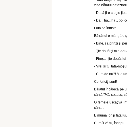
zise băiatul netezind
- Dacă ţi-o creşte ţie 
- Da... hâ... hâ... poi c
Fata se întristă.
Bătrânul o mângâie şi
- Bine, să prinzi şi pe
- Ţie două şi mie dou
- Fireşte, ţie două, lu
- Vrei şi tu, tată-moş
- Cum de nu?! Mie un
Ce fericiţi sunt!
Băiatul încălecă pe un
cântă "
Măi cazace, că
O femeie uscăţivă int
cântec.
E muma lor şi fata lui.
Cum îl văzu, începu: