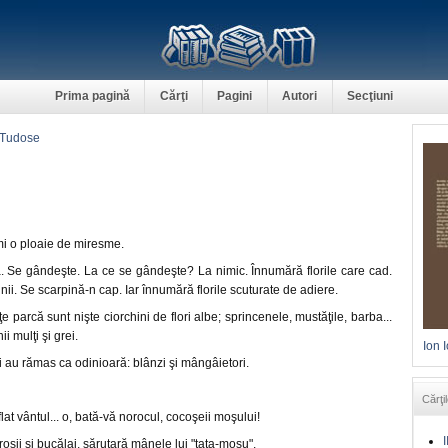
Prima pagină
Cărţi
Pagini
Autori
Secţiuni
 Tudose
mi o ploaie de miresme.
ă. Se gândeşte. La ce se gândeşte? La nimic. Înnumără florile care cad.
nii. Se scarpină-n cap. Iar înnumără florile scuturate de adiere.
eţe parcă sunt nişte ciorchini de flori albe; sprincenele, mustăţile, barba...
i mulţi şi grei.
Ion 
 au rămas ca odinioară: blânzi şi mângâietori.
Cărţil
at vântul... o, bată-vă norocul, cocoşeii moşului!
I
 roşii şi bucălai, sărutară mânele lui "tata-moşu".