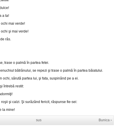
caldă!
dulce!
 a ta!
 ochi mai verde!
 ochi şi mai verde!
 de râs.
se, trase o palmă în partea fetei.
genuchiul bătrânului, se repezi şi trase o palmă în partea băiatului.
n ochi, sărută partea lui, şi fata, suspinând pe a ei.
i întrebă restit:
adormiţi!
roşii şi calzi. Şi surâzând fericit, răspunse fie-sei:
ie la mine!
sus
Bunica ›