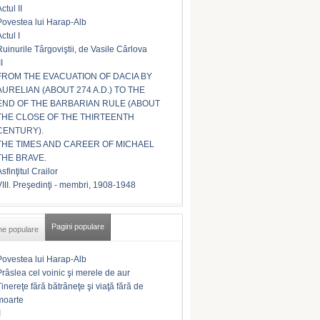
ctul II
Povestea lui Harap-Alb
ctul I
Ruinurile Târgoviştii, de Vasile Cârlova
II
FROM THE EVACUATION OF DACIA BY
AURELIAN (ABOUT 274 A.D.) TO THE
END OF THE BARBARIAN RULE (ABOUT
THE CLOSE OF THE THIRTEENTH
CENTURY).
THE TIMES AND CAREER OF MICHAEL
THE BRAVE.
sfinţitul Crailor
VIII. Preşedinţi - membri, 1908-1948
Pagini populare
me populare
Povestea lui Harap-Alb
Prâslea cel voinic şi merele de aur
Tinereţe fără bătrâneţe şi viaţă fără de
moarte
I