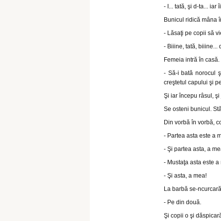
- I... tată, şi d-ta... ia
Bunicul ridică mâna î
- Lăsaţi pe copii să v
- Biiine, tată, biiine... 
Femeia intră în casă.
- Să-i bată norocul ş
creştetul capului şi pe
Şi iar începu râsul, şi
Se osteni bunicul. St
Din vorbă în vorbă, co
- Partea asta este a 
- Şi partea asta, a me
- Mustaţa asta este a
- Şi asta, a mea!
La barbă se-ncurcară.
- Pe din două.
Şi copii o şi dăspica