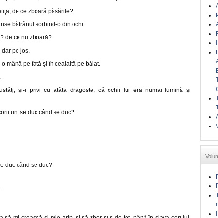
A
etiţa, de ce zboară păsările?
A
unse bătrânul sorbind-o din ochi.
ipi? de ce nu zboară?
I
, dar pe jos.
-o mână pe fată şi în cealaltă pe băiat.
.
tăţi, şi-i privi cu atâta dragoste, că ochii lui era numai lumină şi
corii un' se duc când se duc?
A
Volu
'se duc când se duc?
?
I
a să-mi crească şi mie aripi şi să zbor sus de tot, până în slava cerului,