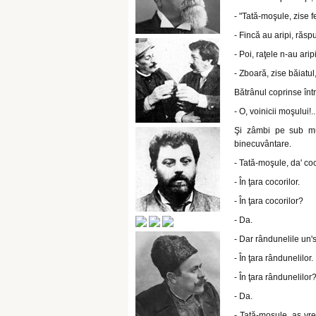
- "Tată-moşule, zise f
- Fincă au aripi, răsp
- Poi, raţele n-au ar
- Zboară, zise băiatul
Bătrânul coprinse într
- O, voinicii moşului!..
Şi zâmbi pe sub mus
binecuvântare.
- Tată-moşule, da' co
- În ţara cocorilor.
- În ţara cocorilor?
- Da.
- Dar rândunelile un
- În ţara rândunelilor.
- În ţara rândunelilor
- Da.
- Tată-moşule, aş vre