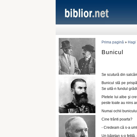
Prima pagină
»
Hagi
Bunicul
Se scutură din salcâ
Bunicul stă pe prisp
Se uită-n fundul grădi
Pletele lui albe şi cr
peste toate au nins ani
Numai ochii bunicului
Cine trânti poarta?
- Credeam că s-a umfl
Un băietan ş-o fetiţă,