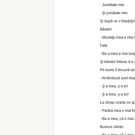
- Jumătate mie.
- Şi jumătate mie.
Şi după ce o împărţiră
Băiatul:
- Mustaţa mea e mai 
Fata:
- Ba a mea e mai lun
Şi băiatul întinse d-o
Pe bunic îl trecură la
- Amândouă sunt dopo
- Ş-a mea, ş-a ei!
- Ş-a mea, ş-a lui!
La obraji cearta se ap
- Partea mea e mai f
- Ba a mea, că e mai 
Bunicul zâmbi.