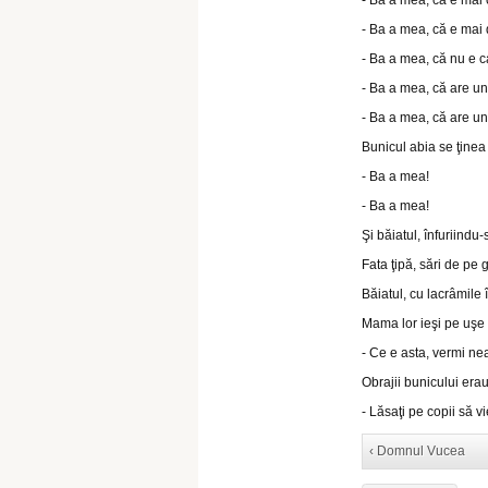
- Ba a mea, că e mai 
- Ba a mea, că e mai 
- Ba a mea, că nu e ca
- Ba a mea, că are un
- Ba a mea, că are un
Bunicul abia se ţinea
- Ba a mea!
- Ba a mea!
Şi băiatul, înfuriindu-
Fata ţipă, sări de pe 
Băiatul, cu lacrâmile î
Mama lor ieşi pe uşe ş
- Ce e asta, vermi ne
Obrajii bunicului erau 
- Lăsaţi pe copii să v
‹ Domnul Vucea