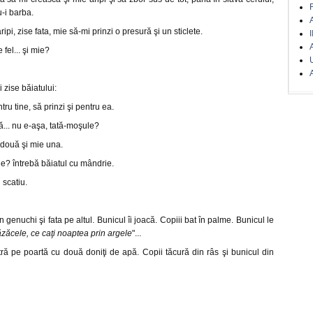
u-i barba.
A
aripi, zise fata, mie să-mi prinzi o presură şi un sticlete.
I
e fel... şi mie?
A
 zise băiatului:
ntru tine, să prinzi şi pentru ea.
ă... nu e-aşa, tată-moşule?
i două şi mie una.
ule? întrebă băiatul cu mândrie.
 scatiu.
 genuchi şi fata pe altul. Bunicul îi joacă. Copiii bat în palme. Bunicul le
zăcele, ce caţi noaptea prin argele
"...
ră pe poartă cu două doniţi de apă. Copii tăcură din râs şi bunicul din