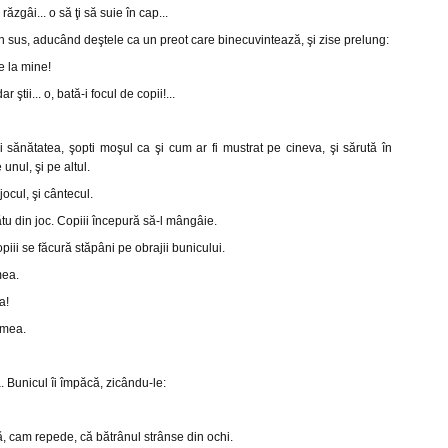
r îi răzgâi... o să ţi să suie în cap...
n sus, aducând deştele ca un preot care binecuvintează, şi zise prelung:
ie la mine!
dar ştii... o, bată-i focul de copii!...
i sănătatea, şopti moşul ca şi cum ar fi mustrat pe cineva, şi sărută în
 unul, şi pe altul.
 jocul, şi cântecul.
ătu din joc. Copiii începură să-l mângâie.
piii se făcură stăpâni pe obrajii bunicului.
mea.
a!
 mea.
 Bunicul îi împăcă, zicându-le:
ră, cam repede, că bătrânul strânse din ochi.