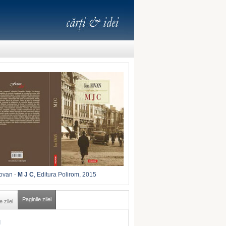
Iovan
-
M J C
, Editura Polirom, 2015
Paginile zilei
e zilei
I