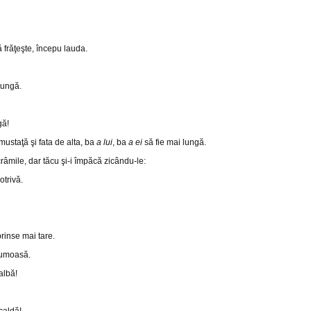
 frăţeşte, începu lauda.
lungă.
gă!
 mustaţă şi fata de alta, ba
a lui
, ba
a ei
să fie mai lungă.
crâmile, dar tăcu şi-i împăcă zicându-le:
trivă.
rinse mai tare.
rumoasă.
albă!