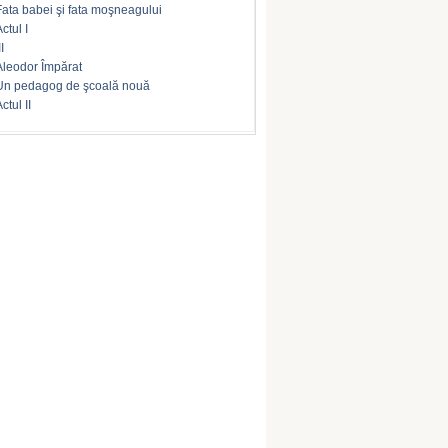
Fata babei şi fata moşneagului
ctul I
II
Aleodor Împărat
Un pedagog de şcoală nouă
ctul II