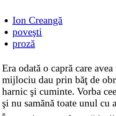
Ion Creangă
poveşti
proză
Era odată o capră care avea t
mijlociu dau prin băţ de obr
harnic şi cuminte. Vorba cee
şi nu samănă toate unul cu a