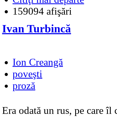
159094 afişări
Ivan Turbincă
Ion Creangă
poveşti
proză
Era odată un rus, pe care îl