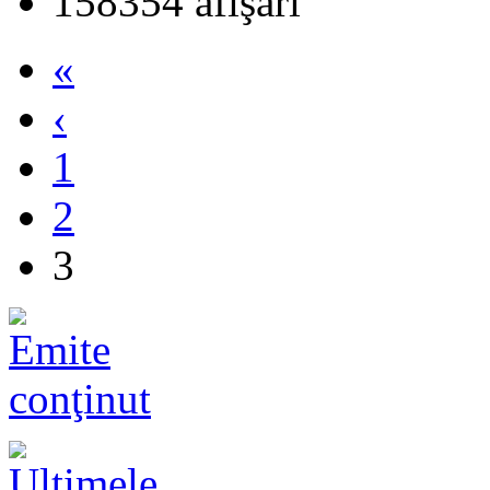
158354 afişări
«
‹
1
2
3