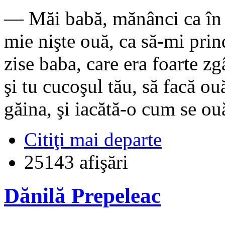
— Măi babă, mănânci ca în t
mie nişte ouă, ca să-mi pri
zise baba, care era foarte zg
şi tu cucoşul tău, să facă ou
găina, şi iacătă-o cum se ou
Citiţi mai departe
25143 afişări
Dănilă Prepeleac