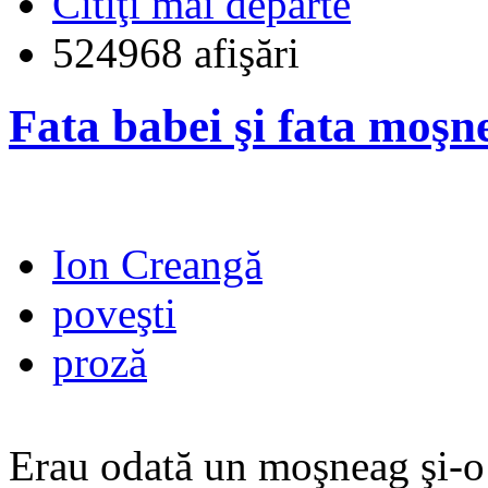
Citiţi mai departe
524968 afişări
Fata babei şi fata moşn
Ion Creangă
poveşti
proză
Erau odată un moşneag şi-o 