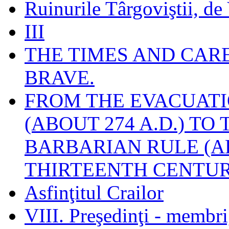
Ruinurile Târgoviştii, de
III
THE TIMES AND CAR
BRAVE.
FROM THE EVACUATI
(ABOUT 274 A.D.) TO
BARBARIAN RULE (A
THIRTEENTH CENTUR
Asfinţitul Crailor
VIII. Preşedinţi - membr