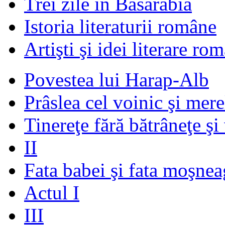
Trei zile în Basarabia
Istoria literaturii române
Artişti şi idei literare ro
Povestea lui Harap-Alb
Prâslea cel voinic şi mere
Tinereţe fără bătrâneţe şi
II
Fata babei şi fata moşnea
Actul I
III