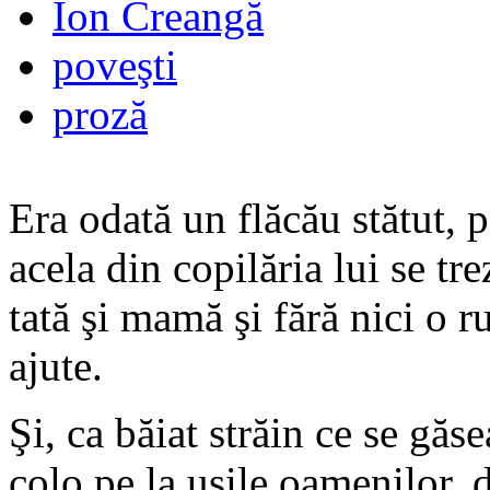
Ion Creangă
poveşti
proză
Era odată un flăcău stătut, 
acela din copilăria lui se tre
tată şi mamă şi fără nici o r
ajute.
Şi, ca băiat străin ce se gă
colo pe la uşile oamenilor, 