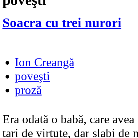
poveşti
Soacra cu trei nurori
Ion Creangă
poveşti
proză
Era odată o babă, care avea tr
tari de virtute, dar slabi de 