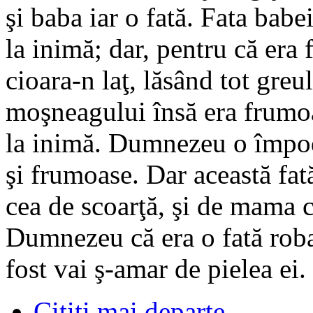
şi baba iar o fată. Fata babei
la inimă; dar, pentru că era 
cioara-n laţ, lăsând tot gre
moşneagului însă era frumoa
la inimă. Dumnezeu o împod
şi frumoase. Dar această fat
cea de scoarţă, şi de mama c
Dumnezeu că era o fată robace
fost vai ş-amar de pielea ei.
Citiţi mai departe