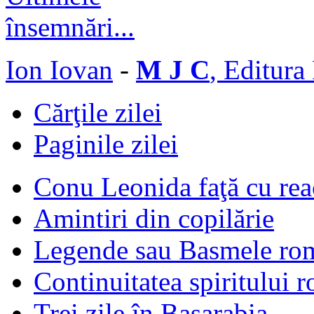
Ion Iovan
-
M J C
, Editura
Cărţile zilei
Paginile zilei
Conu Leonida faţă cu rea
Amintiri din copilărie
Legende sau Basmele ro
Continuitatea spiritului 
Trei zile în Basarabia