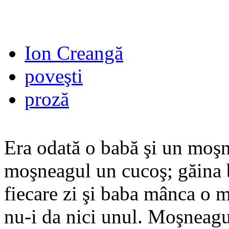
Ion Creangă
poveşti
proză
Era odată o babă şi un moşn
moşneagul un cucoş; găina b
fiecare zi şi baba mânca o 
nu-i da nici unul. Moşneagul