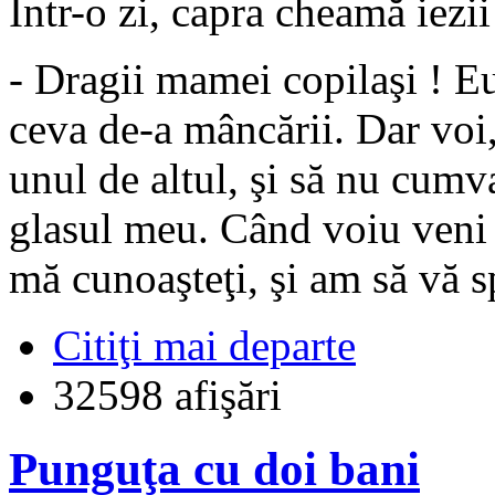
Într-o zi, capra cheamă iezii 
- Dragii mamei copilaşi ! E
ceva de-a mâncării. Dar voi,
unul de altul, şi să nu cumv
glasul meu. Când voiu veni e
mă cunoaşteţi, şi am să vă s
Citiţi mai departe
32598 afişări
Punguţa cu doi bani