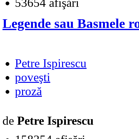
53654 afişări
Legende sau Basmele r
Petre Ispirescu
poveşti
proză
de
Petre Ispirescu