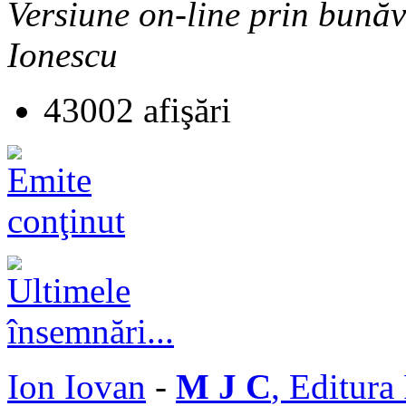
Versiune on-line prin bună
Ionescu
43002 afişări
Ion Iovan
-
M J C
, Editura