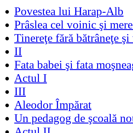
Povestea lui Harap-Alb
Prâslea cel voinic şi mere
Tinereţe fără bătrâneţe şi
II
Fata babei şi fata moşnea
Actul I
III
Aleodor Împărat
Un pedagog de şcoală no
Actul II