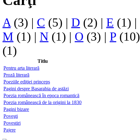
Cărţi
A
(3)
|
C
(5)
|
D
(2)
|
E
(1)
|
M
(1)
|
N
(1)
|
O
(3)
|
P
(10
(1)
Titlu
Pentru arta literară
Proză literară
Poeziile ediţiei princeps
Pagini despre Basarabia de astăzi
Poezia românească în epoca romantică
Poezia românească de la origini la 1830
Pagini bizare
Poveşti
Povestiri
Pajere