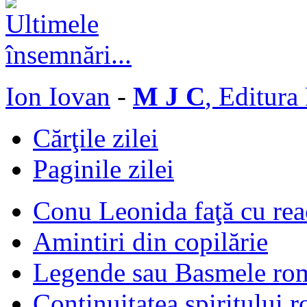
Ion Iovan
-
M J C
, Editura
Cărţile zilei
Paginile zilei
Conu Leonida faţă cu rea
Amintiri din copilărie
Legende sau Basmele ro
Continuitatea spiritului 