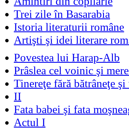
Amintiri din copilărie
Trei zile în Basarabia
Istoria literaturii române
Artişti şi idei literare ro
Povestea lui Harap-Alb
Prâslea cel voinic şi mere
Tinereţe fără bătrâneţe şi
II
Fata babei şi fata moşnea
Actul I