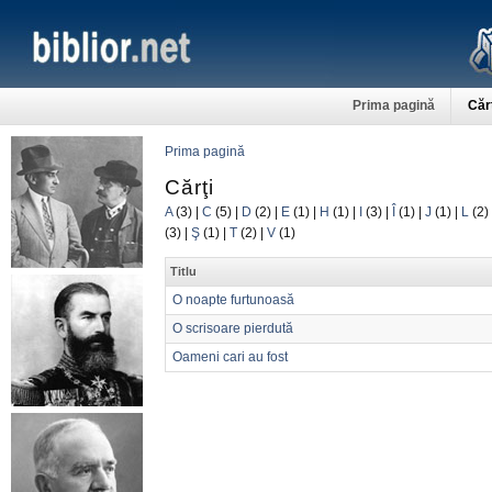
Prima pagină
Căr
Prima pagină
Cărţi
A
(3)
|
C
(5)
|
D
(2)
|
E
(1)
|
H
(1)
|
I
(3)
|
Î
(1)
|
J
(1)
|
L
(2)
(3)
|
Ş
(1)
|
T
(2)
|
V
(1)
Titlu
O noapte furtunoasă
O scrisoare pierdută
Oameni cari au fost