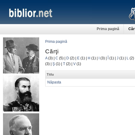
Prima pagină
Căr
Prima pagină
Cărţi
A
(3)
|
C
(5)
|
D
(2)
|
E
(1)
|
H
(1)
|
I
(3)
|
Î
(1)
|
J
(1)
|
L
(2)
(3)
|
Ş
(1)
|
T
(2)
|
V
(1)
Titlu
Năpasta