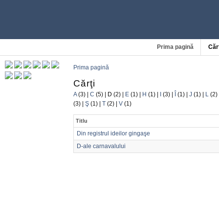
Prima pagină
Căr
Prima pagină
Cărţi
A
(3)
|
C
(5)
|
D
(2)
|
E
(1)
|
H
(1)
|
I
(3)
|
Î
(1)
|
J
(1)
|
L
(2)
(3)
|
Ş
(1)
|
T
(2)
|
V
(1)
Titlu
Din registrul ideilor gingaşe
D-ale carnavalului