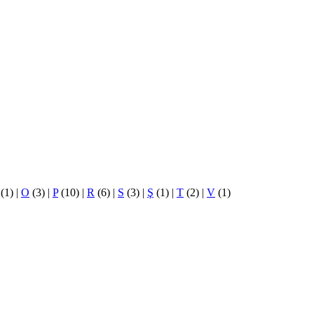
(1)
|
O
(3)
|
P
(10)
|
R
(6)
|
S
(3)
|
Ş
(1)
|
T
(2)
|
V
(1)