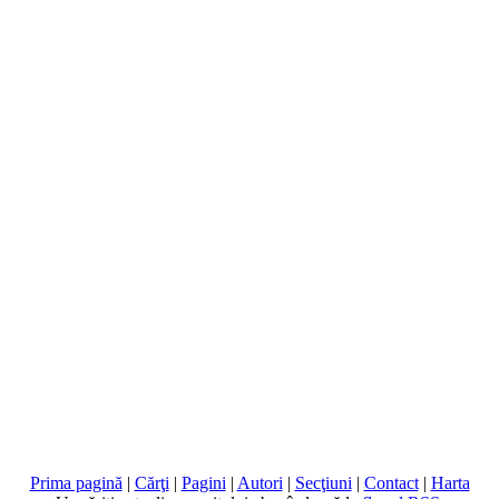
Prima pagină
|
Cărţi
|
Pagini
|
Autori
|
Secţiuni
|
Contact
|
Harta