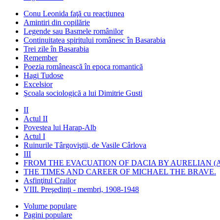
Conu Leonida faţă cu reacţiunea
Amintiri din copilărie
Legende sau Basmele românilor
Continuitatea spiritului românesc în Basarabia
Trei zile în Basarabia
Remember
Poezia românească în epoca romantică
Hagi Tudose
Excelsior
Şcoala sociologică a lui Dimitrie Gusti
II
Actul II
Povestea lui Harap-Alb
Actul I
Ruinurile Târgoviştii, de Vasile Cârlova
III
FROM THE EVACUATION OF DACIA BY AURELIAN (A
THE TIMES AND CAREER OF MICHAEL THE BRAVE.
Asfinţitul Crailor
VIII. Preşedinţi - membri, 1908-1948
Volume populare
Pagini populare