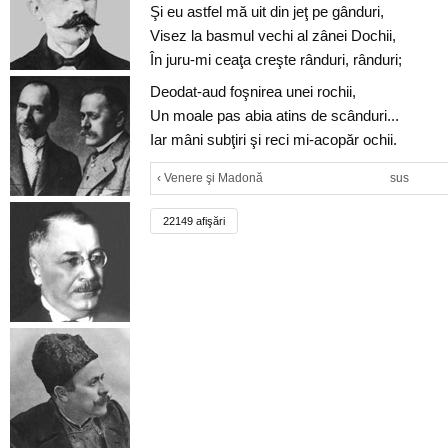
Şi eu astfel mă uit din jeţ pe gânduri,
Visez la basmul vechi al zânei Dochii,
În juru-mi ceaţa creşte rânduri, rânduri;
Deodat-aud foşnirea unei rochii,
Un moale pas abia atins de scânduri...
Iar mâni subţiri şi reci mi-acopăr ochii.
‹ Venere şi Madonă
sus
22149 afişări