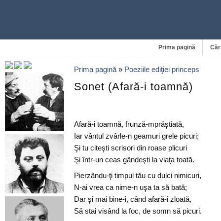
Prima pagină
Căr
Prima pagină
»
Poeziile ediţiei princeps
Sonet (Afară-i toamnă)
Afară-i toamnă, frunză-mprăştiată,
Iar vântul zvârle-n geamuri grele picuri;
Şi tu citeşti scrisori din roase plicuri
Şi într-un ceas gândeşti la viaţa toată.
Pierzându-ţi timpul tău cu dulci nimicuri,
N-ai vrea ca nime-n uşa ta să bată;
Dar şi mai bine-i, când afară-i zloată,
Să stai visând la foc, de somn să picuri.