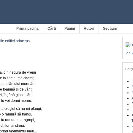
Prima pagină
Cărţi
Pagini
Autori
Secţiuni
ile ediţiei princeps
Ion 
Cărţil
, din negură de vremi
e la tine tu mă chemi;
I
re a sfântului mormânt
A
e toamnă şi de vânt,
i, îngână glasul tău...
A
, tu vei dormi mereu.
 la creştet să nu-mi plângi;
I
ce o ramură să frângi,
 tu ramura s-o-ngropi,
hilor tăi stropi;
mbrind mormântul meu...