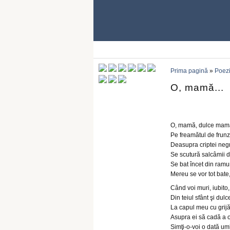
Prima pagină
»
Poezi
O, mamă...
O, mamă, dulce mamă
Pe freamătul de frunz
Deasupra criptei neg
Se scutură salcâmii d
Se bat încet din ramur
Mereu se vor tot bate
Când voi muri, iubito,
Din teiul sfânt şi dul
La capul meu cu grijă
Asupra ei să cadă a oc
Simţi-o-voi o dată u