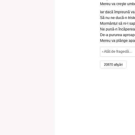
Mereu va creşte umbr
Iar dacă împreună va 
Să nu ne ducă-n triste 
Mormântul să ni-l sap
Ne pună-n încăperea a
De-a pururea aproape 
Mereu va plânge apa
‹ Atât de fragedă...
20870 afişări