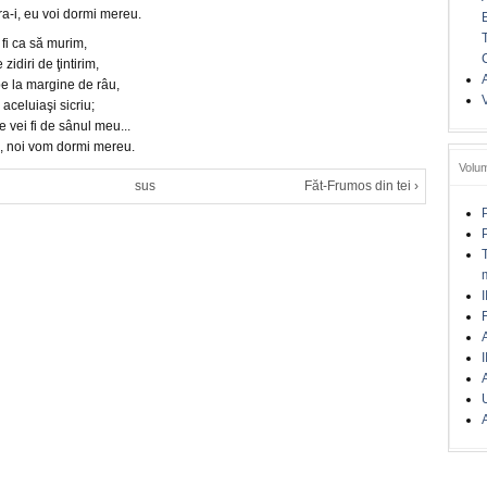
a-i, eu voi dormi mereu.
fi ca să murim,
zidiri de ţintirim,
A
e la margine de râu,
celuiaşi sicriu;
vei fi de sânul meu...
, noi vom dormi mereu.
Volu
sus
Făt-Frumos din tei ›
I
A
I
A