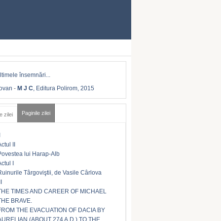
Iovan
-
M J C
, Editura Polirom, 2015
Paginile zilei
e zilei
I
ctul II
Povestea lui Harap-Alb
ctul I
Ruinurile Târgoviştii, de Vasile Cârlova
II
THE TIMES AND CAREER OF MICHAEL
THE BRAVE.
FROM THE EVACUATION OF DACIA BY
AURELIAN (ABOUT 274 A.D.) TO THE