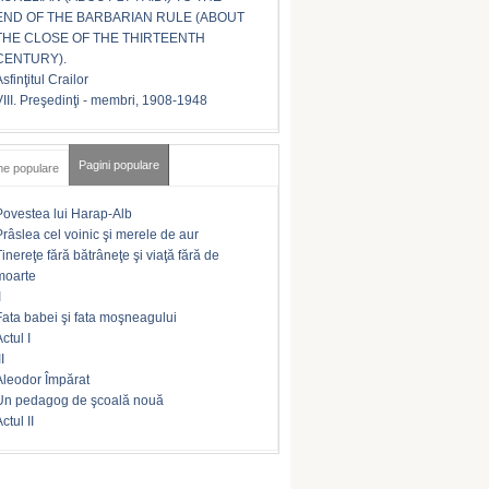
END OF THE BARBARIAN RULE (ABOUT
THE CLOSE OF THE THIRTEENTH
CENTURY).
sfinţitul Crailor
VIII. Preşedinţi - membri, 1908-1948
Pagini populare
me populare
Povestea lui Harap-Alb
Prâslea cel voinic şi merele de aur
Tinereţe fără bătrâneţe şi viaţă fără de
moarte
I
Fata babei şi fata moşneagului
ctul I
II
Aleodor Împărat
Un pedagog de şcoală nouă
ctul II