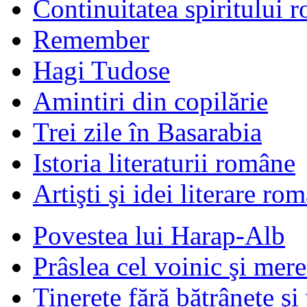
Continuitatea spiritului 
Remember
Hagi Tudose
Amintiri din copilărie
Trei zile în Basarabia
Istoria literaturii române
Artişti şi idei literare ro
Povestea lui Harap-Alb
Prâslea cel voinic şi mere
Tinereţe fără bătrâneţe şi