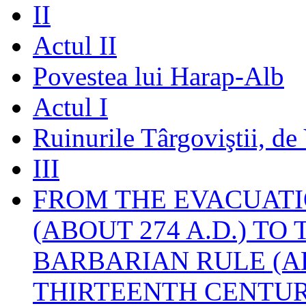
II
Actul II
Povestea lui Harap-Alb
Actul I
Ruinurile Târgoviştii, de
III
FROM THE EVACUATI
(ABOUT 274 A.D.) TO
BARBARIAN RULE (A
THIRTEENTH CENTUR