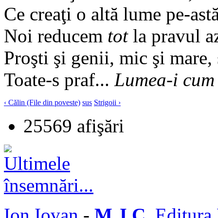
Ce creaţi o altă lume pe-ast
Noi reducem
tot
la pravul az
Proşti şi genii, mic şi mare,
Toate-s praf...
Lumea-i cum 
‹ Călin (File din poveste)
sus
Strigoii ›
25569 afişări
Ion Iovan
-
M J C
, Editura