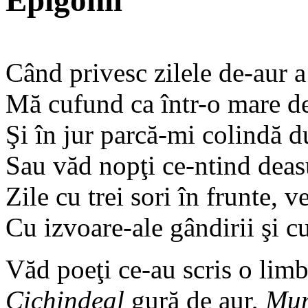
Epigonii
Când privesc zilele de-aur a
Mă cufund ca într-o mare de 
Şi în jur parcă-mi colindă d
Sau văd nopţi ce-ntind deas
Zile cu trei sori în frunte, 
Cu izvoare-ale gândirii şi cu
Văd poeţi ce-au scris o limb
Cichindeal
gură de aur,
Mu