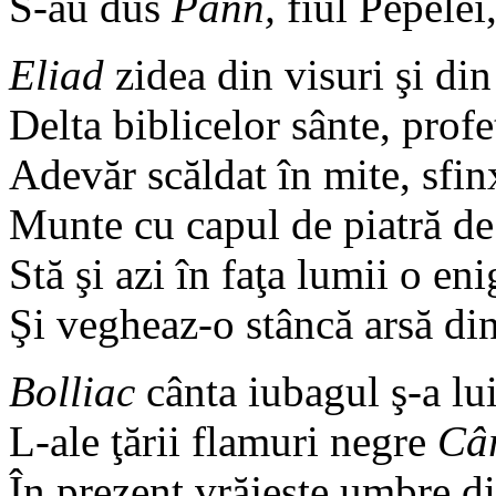
S-au dus
Pann,
fiul Pepelei,
Eliad
zidea din visuri şi di
Delta biblicelor sânte, profe
Adevăr scăldat în mite, sfin
Munte cu capul de piatră de
Stă şi azi în faţa lumii o en
Şi vegheaz-o stâncă arsă din
Bolliac
cânta iubagul ş-a lui
L-ale ţării flamuri negre
Câ
În prezent vrăjeşte umbre din