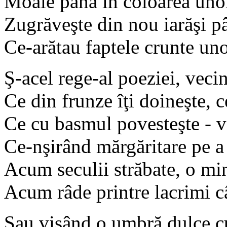
Moaie pana în coloarea unor
Zugrăveşte din nou iarăşi p
Ce-arătau faptele crunte uno
Ş-acel rege-al poeziei, vecini
Ce din frunze îţi doineşte, ce
Ce cu basmul povesteşte - 
Ce-nşirând mărgăritare pe a 
Acum seculii străbate, o m
Acum râde printre lacrimi 
Sau visând o umbră dulce cu