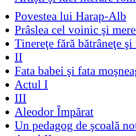
Povestea lui Harap-Alb
Prâslea cel voinic şi mere
Tinereţe fără bătrâneţe şi
II
Fata babei şi fata moşnea
Actul I
III
Aleodor Împărat
Un pedagog de şcoală no