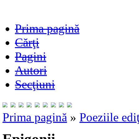
Prima pagină
Cărţi
Pagini
Autori
Secţiuni
Prima pagină
»
Poeziile edi