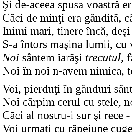
Şi de-aceea spusa voastră er
Căci de minţi era gândită, c
Inimi mari, tinere încă, deşi
S-a întors maşina lumii, cu
Noi
sântem iarăşi
trecutul,
f
Noi în noi n-avem nimica, tot
Voi, pierduţi în gânduri sân
Noi cârpim cerul cu stele, 
Căci al nostru-i sur şi rece 
Voi urmaţi cu răpejune cuget