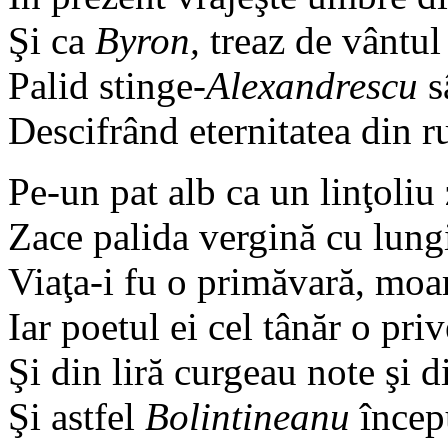
Şi ca
Byron,
treaz de vântul 
Palid stinge-
Alexandrescu
s
Descifrând eternitatea din r
Pe-un pat alb ca un linţoliu
Zace palida vergină cu lung
Viaţa-i fu o primăvară, moar
Iar poetul ei cel tânăr o pri
Şi din liră curgeau note şi 
Şi astfel
Bolintineanu
încep