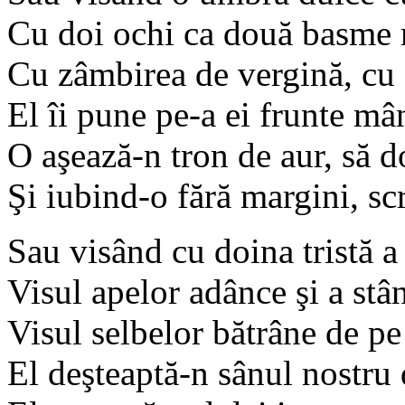
Cu doi ochi ca două basme m
Cu zâmbirea de vergină, cu g
El îi pune pe-a ei frunte mâ
O aşează-n tron de aur, să 
Şi iubind-o fără margini, sc
Sau visând cu doina tristă a
Visul apelor adânce şi a stâ
Visul selbelor bătrâne de pe
El deşteaptă-n sânul nostru d