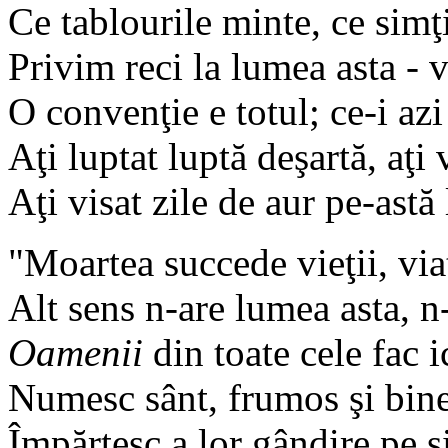
Ce tablourile minte, ce simţ
Privim reci la lumea asta -
O convenţie e totul; ce-i az
Aţi luptat luptă deşartă, aţi
Aţi visat zile de aur pe-ast
"Moartea succede vieţii, via
Alt sens n-are lumea asta, n-
Oamenii
din toate cele fac 
Numesc sânt, frumos şi bin
Împărţesc a lor gândire pe 