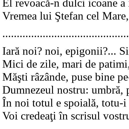
El revoacă-n dulci icoane a 
Vremea lui Ştefan cel Mare,
............................................
Iară noi? noi, epigonii?... Si
Mici de zile, mari de patimi,
Măşti râzânde, puse bine pe
Dumnezeul nostru: umbră, pa
În noi totul e spoială, totu-i
Voi credeaţi în scrisul vostr