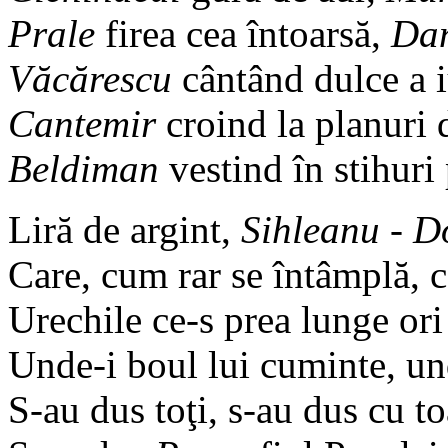
Prale
firea cea întoarsă,
Dan
Văcărescu
cântând dulce a i
Cantemir
croind la planuri d
Beldiman
vestind în stihuri
Liră de argint,
Sihleanu
-
D
Care, cum rar se întâmplă, 
Urechile ce-s prea lunge ori
Unde-i boul lui cuminte, un
S-au dus toţi, s-au dus cu to