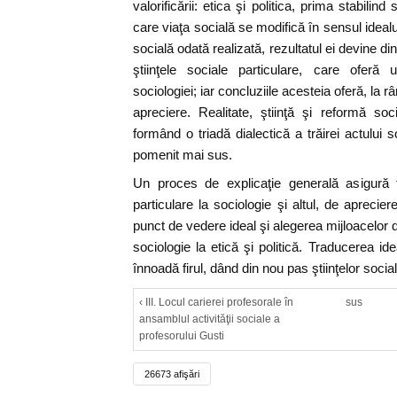
valorificării: etica şi politica, prima stabilin
care viaţa socială se modifică în sensul ideal
socială odată realizată, rezultatul ei devine d
ştiinţele sociale particulare, care oferă
sociologiei; iar concluziile acesteia oferă, la r
apreciere. Realitate, ştiinţă şi reformă so
formând o triadă dialectică a trăirei actului so
pomenit mai sus.
Un proces de explicaţie generală asigură t
particulare la sociologie şi altul, de apreciere
punct de vedere ideal şi alegerea mijloacelor d
sociologie la etică şi politică. Traducerea idea
înnoadă firul, dând din nou pas ştiinţelor social
‹ III. Locul carierei profesorale în
sus
ansamblul activităţii sociale a
profesorului Gusti
26673 afişări