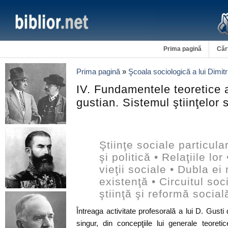
Prima pagină
Căr
Prima pagină
»
Şcoala sociologică a lui Dimitr
IV. Fundamentele teoretice 
gustian. Sistemul ştiinţelor 
Ştiinţe sociale particula
şi politică • Relaţiile lo
vieţii sociale • Dubla ei
existenţă • Circuitul soci
ştiinţă şi reformă social
Întreaga activitate profesorală a lui D. Gus
singur, din concepţiile lui generale teoretice