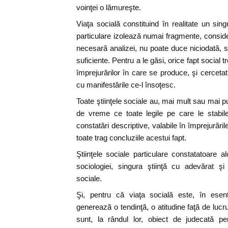
voinţei o lămureşte.
Viaţa socială constituind în realitate un sing
particulare izolează numai fragmente, consi
necesară analizei, nu poate duce niciodată, si
suficiente. Pentru a le găsi, orice fapt social t
împrejurărilor în care se produce, şi cercetat
cu manifestările ce-l însoţesc.
Toate ştiinţele sociale au, mai mult sau mai pu
de vreme ce toate legile pe care le stabile
constatări descriptive, valabile în împrejurăril
toate trag concluziile acestui fapt.
Ştiinţele sociale particulare constatatoare a
sociologiei, singura ştiinţă cu adevărat şi 
sociale.
Şi, pentru că viaţa socială este, în esenţ
generează o tendinţă, o atitudine faţă de lucrul
sunt, la rândul lor, obiect de judecată pe