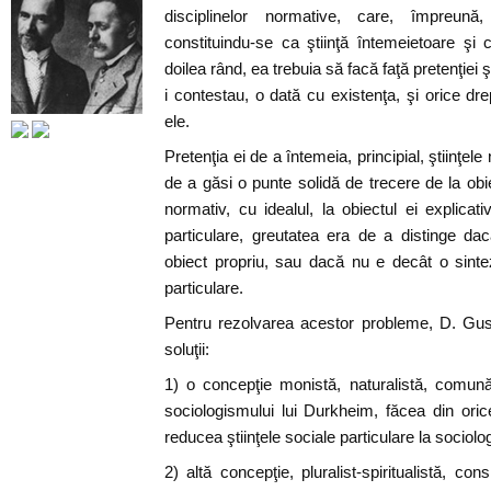
disciplinelor normative, care, împreună, 
constituindu-se ca ştiinţă întemeietoare şi
doilea rând, ea trebuia să facă faţă pretenţiei ş
i contestau, o dată cu existenţa, şi orice dr
ele.
Pretenţia ei de a întemeia, principial, ştiinţel
de a găsi o punte solidă de trecere de la obi
normativ, cu idealul, la obiectul ei explicati
particulare, greutatea era de a distinge da
obiect propriu, sau dacă nu e decât o sintez
particulare.
Pentru rezolvarea acestor probleme, D. Gus
soluţii:
1) o concepţie monistă, naturalistă, comună
sociologismului lui Durkheim, făcea din orice
reducea ştiinţele sociale particulare la sociolog
2) altă concepţie, pluralist-spiritualistă, con