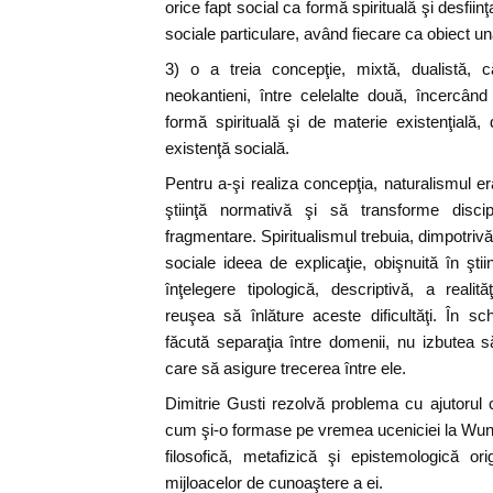
orice fapt social ca formă spirituală şi desfiinţ
sociale particulare, având fiecare ca obiect u
3) o a treia concepţie, mixtă, dualistă, 
neokantieni, între celelalte două, încerc
formă spirituală şi de materie existenţială, 
existenţă socială.
Pentru a-şi realiza concepţia, naturalismul er
ştiinţă normativă şi să transforme discipl
fragmentare. Spiritualismul trebuia, dimpotrivă,
sociale ideea de explicaţie, obişnuită în ştii
înţelegere tipologică, descriptivă, a realită
reuşea să înlăture aceste dificultăţi. În s
făcută separaţia între domenii, nu izbutea 
care să asigure trecerea între ele.
Dimitrie Gusti rezolvă problema cu ajutorul c
cum şi-o formase pe vremea uceniciei la Wund
filosofică, metafizică şi epistemologică orig
mijloacelor de cunoaştere a ei.