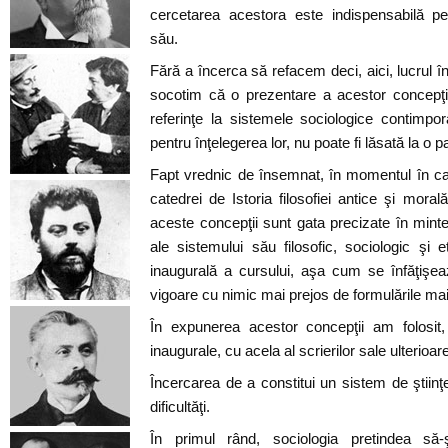
cercetarea acestora este indispensabilă pe
său.
Fără a încerca să refacem deci, aici, lucrul înt
socotim că o prezentare a acestor concepţii î
referinţe la sistemele sociologice contimpo
pentru înţelegerea lor, nu poate fi lăsată la o p
Fapt vrednic de însemnat, în momentul în care
catedrei de Istoria filosofiei antice şi moral
aceste concepţii sunt gata precizate în mintea 
ale sistemului său filosofic, sociologic şi e
inaugurală a cursului, aşa cum se înfăţişeaz
vigoare cu nimic mai prejos de formulările mai
În expunerea acestor concepţii am folosit, de
inaugurale, cu acela al scrierilor sale ulterioar
Încercarea de a constitui un sistem de ştiin
dificultăţi.
În primul rând, sociologia pretindea să