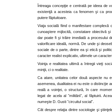
Întreaga concepţie e centrată pe ideea de vo
existenţă a acesteia ca fenomen şi ca proc
putere făptuitoare.
Viaţa socială fiind o manifestare complexă de
cunoaştere mijlocită, constatare obiectivă şi
dar poate fi şi trăire imediată a procesului de
valorificare ideală, normă. De unde şi deosebi
sociale de o parte, dintre ea şi etică şi poli
caracter realist explicativ, ultimele un caracter
Voinţa e realitatea ultimă a întregii vieţi so
minţii, ci o realitate.
Ca atare, unitatea celor două aspecte nu es
asemenea, dualitatea ei nu este o distincţie ana
reală a voinţei, o structură, în care momentu
legat de acela al "militării", al făptuirii. A
numeşte D. Gusti "circuitul social".
Cât despre relaţia dintre sociologie şi ştiinţel