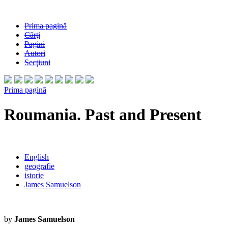
Prima pagină
Cărţi
Pagini
Autori
Secţiuni
Prima pagină
Roumania. Past and Present
English
geografie
istorie
James Samuelson
by
James Samuelson