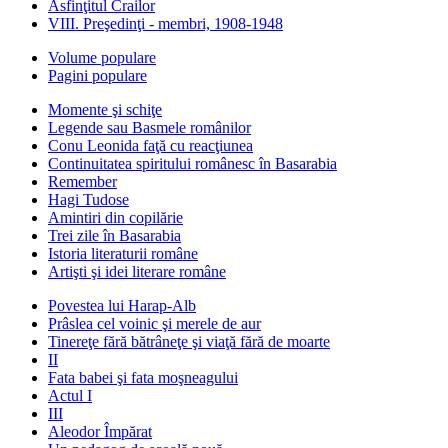
Asfinţitul Crailor
VIII. Preşedinţi - membri, 1908-1948
Volume populare
Pagini populare
Momente şi schiţe
Legende sau Basmele românilor
Conu Leonida faţă cu reacţiunea
Continuitatea spiritului românesc în Basarabia
Remember
Hagi Tudose
Amintiri din copilărie
Trei zile în Basarabia
Istoria literaturii române
Artişti şi idei literare române
Povestea lui Harap-Alb
Prâslea cel voinic şi merele de aur
Tinereţe fără bătrâneţe şi viaţă fără de moarte
II
Fata babei şi fata moşneagului
Actul I
III
Aleodor Împărat