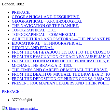
London, 1882
PREFACE.
GEOGRAPHICAL AND DESCRIPTIVE.
GEOGRAPHICAL—ARCHÆOLOGICAL.
THE NAVIGATION OF THE DANUBE.
TOPOGRAPHICAL, ETC.
TOPOGRAPHICAL—COMMERCIAL.
AGRICULTURAL AND PASTORAL—THE PEASANT PR
EDUCATIONAL—ETHNOGRAPHICAL.
JUDICIAL AND PENAL.
FROM THE GETÆ (ABOUT 335 B.C.) TO THE CLOSE 
FROM THE EVACUATION OF DACIA BY AURELIAN (A
FROM THE FOUNDATION OF THE PRINCIPALITIES,
MICHAEL THE BRAVE, A.D. 1593.
THE TIMES AND CAREER OF MICHAEL THE BRAVE.
FROM THE DEATH OF MICHAEL THE BRAVE (A.D. 1601
FROM THE DEPOSITION OF PRINCE COUZA (1866) T
PRESENT ROUMANIAN LEADERS AND THEIR POLIC
PREFACE. ›
37799 afişări