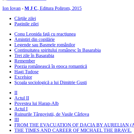
Ion Iovan
-
M J C
, Editura Polirom, 2015
Cărţile zilei
Paginile zilei
Conu Leonida faţă cu reacţiunea
Amintiri din copilărie
Legende sau Basmele românilor
Continuitatea spiritului românesc în Basarabia
Trei zile în Basarabia
Remember
Poezia românească în epoca romantică
Hagi Tudose
Excelsior
Şcoala sociologică a lui Dimitrie Gusti
II
Actul II
Povestea lui Harap-Alb
Actul I
Ruinurile Târgoviştii, de Vasile Cârlova
III
FROM THE EVACUATION OF DACIA BY AURELIAN (A
THE TIMES AND CAREER OF MICHAEL THE BRAVE.