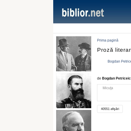
Prima pagină
Proză litera
Bogdan Petric
de
Bogdan Petricei
Micuţa
40551 afişări