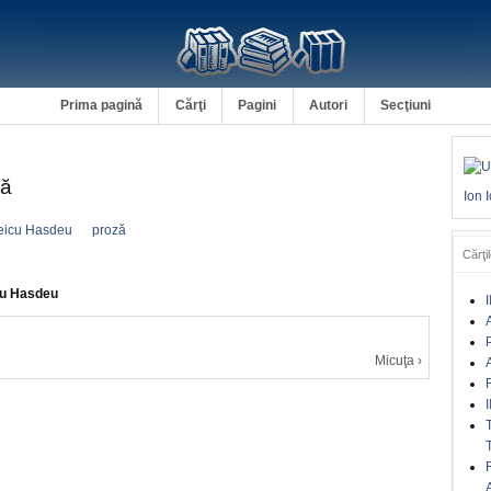
Prima pagină
Cărţi
Pagini
Autori
Secţiuni
ră
Ion 
eicu Hasdeu
proză
Cărţil
cu Hasdeu
I
A
Micuţa ›
A
I