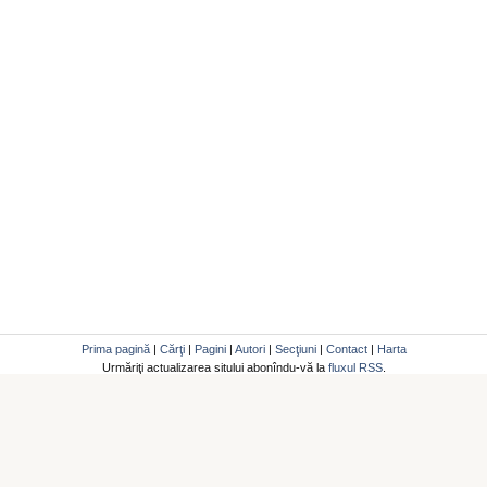
Prima pagină
|
Cărţi
|
Pagini
|
Autori
|
Secţiuni
|
Contact
|
Harta
Urmăriţi actualizarea sitului abonîndu-vă la
fluxul RSS
.