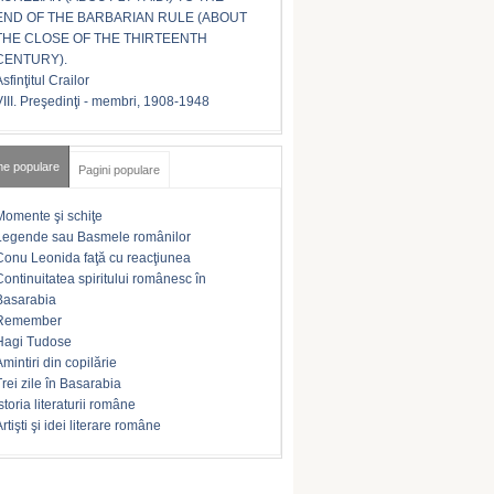
END OF THE BARBARIAN RULE (ABOUT
THE CLOSE OF THE THIRTEENTH
CENTURY).
sfinţitul Crailor
VIII. Preşedinţi - membri, 1908-1948
me populare
Pagini populare
Momente şi schiţe
Legende sau Basmele românilor
Conu Leonida faţă cu reacţiunea
Continuitatea spiritului românesc în
Basarabia
Remember
Hagi Tudose
Amintiri din copilărie
Trei zile în Basarabia
storia literaturii române
rtişti şi idei literare române