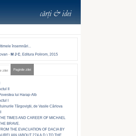
Iovan
-
M J C
, Editura Polirom, 2015
Paginile zilei
e zilei
I
ctul II
Povestea lui Harap-Alb
ctul I
Ruinurile Târgoviştii, de Vasile Cârlova
II
THE TIMES AND CAREER OF MICHAEL
THE BRAVE.
FROM THE EVACUATION OF DACIA BY
AURELIAN (ABOUT 274 A.D.) TO THE