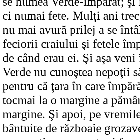
se numea Verde-împărat; şi 
ci numai fete. Mulţi ani trec
nu mai avură prilej a se întâ
feciorii craiului şi fetele î
de când erau ei. Şi aşa veni
Verde nu cunoştea nepoţii săi
pentru că ţara în care împăr
tocmai la o margine a pământu
margine. Şi apoi, pe vremile
bântuite de războaie grozave