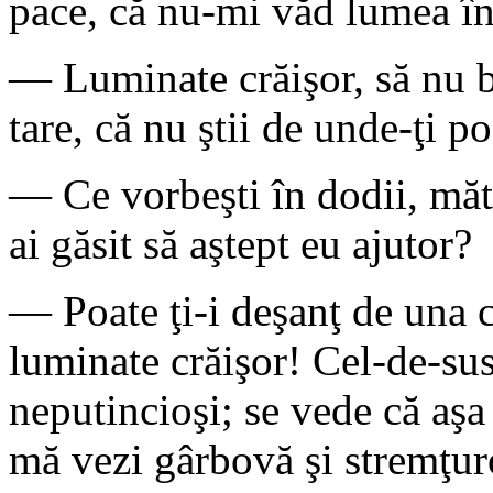
pace, că nu-mi văd lumea în
— Luminate crăişor, să nu bă
tare, că nu ştii de unde-ţi po
— Ce vorbeşti în dodii, măt
ai găsit să aştept eu ajutor?
— Poate ţi-i deşanţ de una c
luminate crăişor! Cel-de-sus
neputincioşi; se vede că aşa 
mă vezi gârbovă şi stremţuro