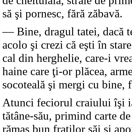
de cheltuială, straie de prim
să şi pornesc, fără zăbavă.
— Bine, dragul tatei, dacă t
acolo şi crezi că eşti în star
cal din herghelie, care-i vrea 
haine care ţi-or plăcea, arme
socoteală şi mergi cu bine, 
Atunci feciorul craiului îşi 
tătâne-său, primind carte de
rămas bun fraţilor săi şi apo