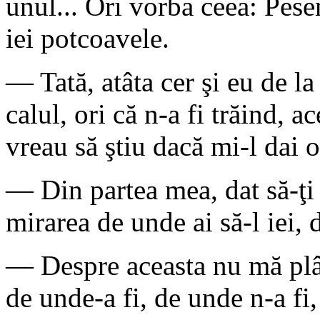
unul... Ori vorba ceea: Pes
iei potcoavele.
— Tată, atâta cer şi eu de la
calul, ori că n-a fi trăind,
vreau să ştiu dacă mi-l dai o
— Din partea mea, dat să-ţi f
mirarea de unde ai să-l iei, 
— Despre aceasta nu mă plâng
de unde-a fi, de unde n-a fi,