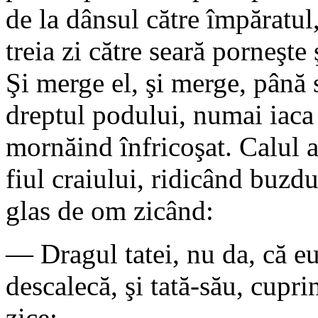
de la dânsul către împăratul,
treia zi către seară porneşte
Şi merge el, şi merge, până 
dreptul podului, numai iaca î
mornăind înfricoşat. Calul a
fiul craiului, ridicând buzd
glas de om zicând:
— Dragul tatei, nu da, că eu
descalecă, şi tată-său, cuprin
zice: