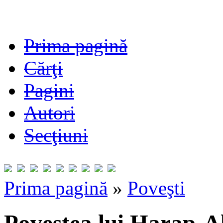
Prima pagină
Cărţi
Pagini
Autori
Secţiuni
Prima pagină
»
Poveşti