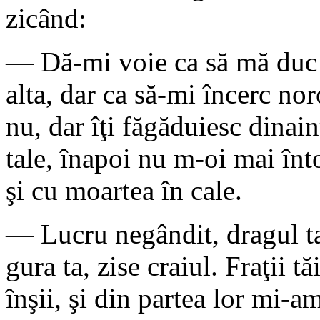
zicând:
— Dă-mi voie ca să mă duc ş
alta, dar ca să-mi încerc noro
nu, dar îţi făgăduiesc dinain
tale, înapoi nu m-oi mai înto
şi cu moartea în cale.
— Lucru negândit, dragul ta
gura ta, zise craiul. Fraţii t
înşii, şi din partea lor mi-a