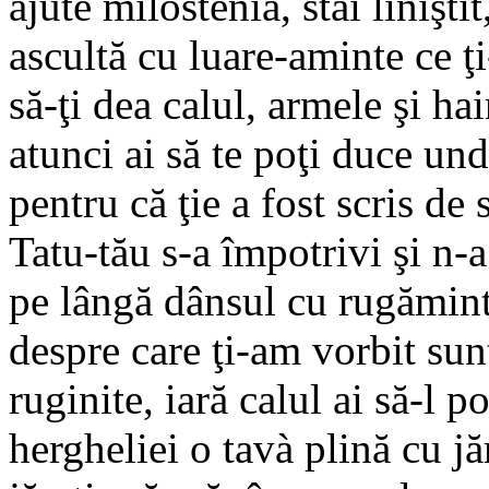
ajute milostenia, stai liniştit
ascultă cu luare-aminte ce ţi
să-ţi dea calul, armele şi hai
atunci ai să te poţi duce und
pentru că ţie a fost scris de 
Tatu-tău s-a împotrivi şi n-a 
pe lângă dânsul cu rugăminte
despre care ţi-am vorbit sun
ruginite, iară calul ai să-l 
hergheliei o tavà plină cu jăr