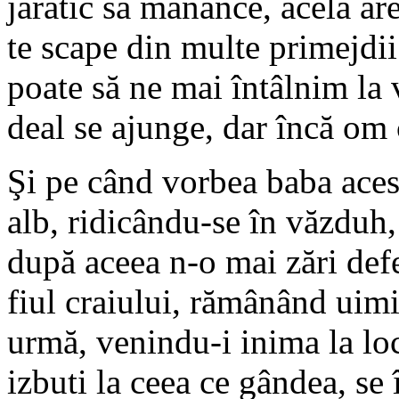
jăratic să mănânce, acela are
te scape din multe primejdii
poate să ne mai întâlnim la 
deal se ajunge, dar încă om
Şi pe când vorbea baba aces
alb, ridicându-se în văzduh,
după aceea n-o mai zări defe
fiul craiului, rămânând uimi
urmă, venindu-i inima la loc
izbuti la ceea ce gândea, se 