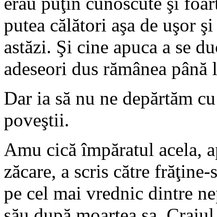
erau puţin cunoscute şi foar
putea călători aşa de uşor şi
astăzi. Şi cine apuca a se du
adeseori dus rămânea până l
Dar ia să nu ne depărtăm cu 
poveştii.
Amu cică împăratul acela, a
zăcare, a scris către frăţine-
pe cel mai vrednic dintre nep
său după moartea sa. Craiul