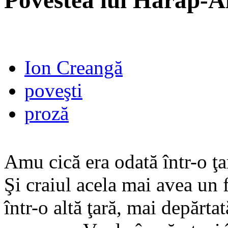
Povestea lui Harap-A
Ion Creangă
poveşti
proză
Amu cică era odată într-o ţar
Şi craiul acela mai avea un 
într-o altă ţară, mai depărtat