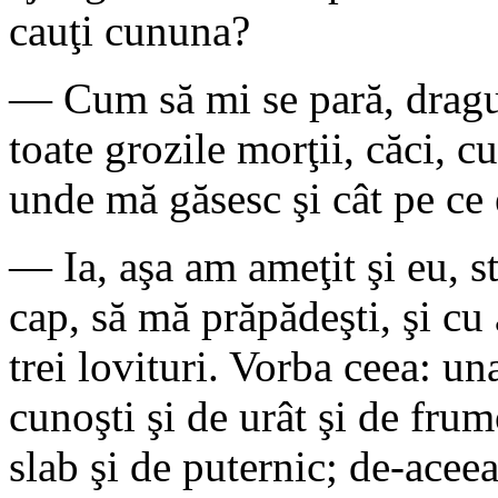
cauţi cununa?
— Cum să mi se pară, dragul
toate grozile morţii, căci, 
unde mă găsesc şi cât pe ce 
— Ia, aşa am ameţit şi eu, s
cap, să mă prăpădeşti, şi cu
trei lovituri. Vorba ceea: u
cunoşti şi de urât şi de frumo
slab şi de puternic; de-acee