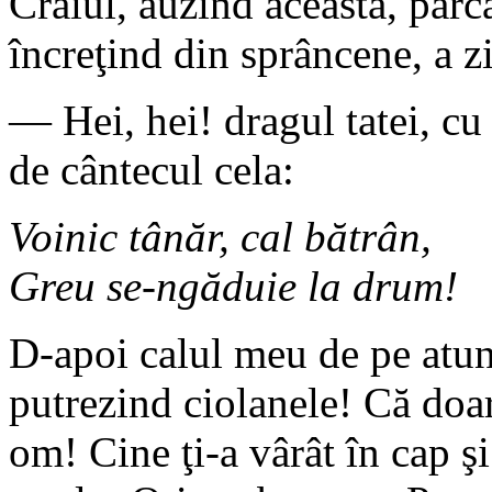
Craiul, auzind aceasta, parcă
încreţind din sprâncene, a zi
— Hei, hei! dragul tatei, cu
de cântecul cela:
Voinic tânăr, cal bătrân,
Greu se-ngăduie la drum!
D-apoi calul meu de pe atunc
putrezind ciolanele! Că doar
om! Cine ţi-a vârât în cap şi