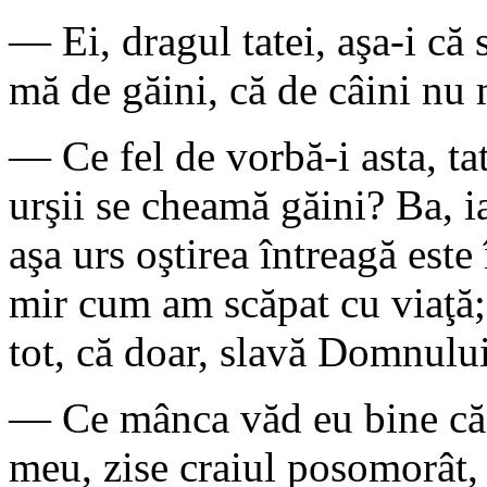
— Ei, dragul tatei, aşa-i că
mă de găini, că de câini nu
— Ce fel de vorbă-i asta, tat
urşii se cheamă găini? Ba, i
aşa urs oştirea întreagă este
mir cum am scăpat cu viaţă; 
tot, că doar, slavă Domnului
— Ce mânca văd eu bine că a
meu, zise craiul posomorât,