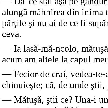
— Da' ce stai aşa pe gânduri
alungă mâhnirea din inima ta
părţile şi nu ai de ce fi sup
ceva.
— Ia lasă-mă-ncolo, mătuşă, 
acum am altele la capul meu
— Fecior de crai, vedea-te-
chinuieşte; că, de unde ştii, 
— Mătuşă, ştii ce? Una-i un