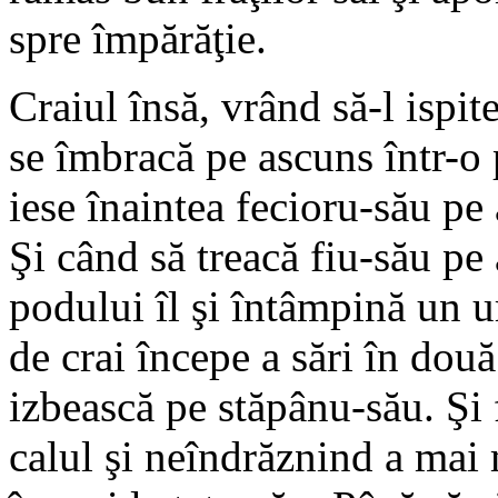
spre împărăţie.
Craiul însă, vrând să-l ispit
se îmbracă pe ascuns într-o p
iese înaintea fecioru-său pe 
Şi când să treacă fiu-său pe
podului îl şi întâmpină un u
de crai începe a sări în două
izbească pe stăpânu-său. Şi 
calul şi neîndrăznind a mai 