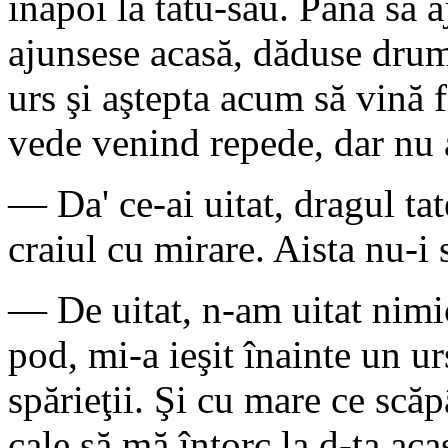
înapoi la tatu-său. Până să a
ajunsese acasă, dăduse drumu
urs şi aştepta acum să vină f
vede venind repede, dar nu
— Da' ce-ai uitat, dragul tat
craiul cu mirare. Aista nu-i
— De uitat, n-am uitat nimic
pod, mi-a ieşit înainte un ur
spărieţii. Şi cu mare ce scăp
cale să mă întorc la d-ta aca