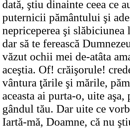
dată, ştiu dinainte ceea ce 
puternicii pământului şi ade
nepriceperea şi slăbiciunea l
dar să te ferească Dumnezeu
văzut ochii mei de-atâta ama
aceştia. Of! crăişorule! cred
vântura ţările şi mările, pă
aceasta ai purta-o, uite aşa, 
gândul tău. Dar uite ce vor
Iartă-mă, Doamne, că nu ştiu