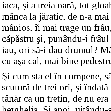
iaca, şi a treia oară, tot glo
mânca la jăratic, de n-a mai 
mânios, îi mai trage un frâu,
căpăstru şi, punându-i frâul 
iau, ori să-i dau drumul? M
cu aşa cal, mai bine pedestr
Şi cum sta el în cumpene, să-l
scutură de trei ori, şi îndat
tânăr ca un tretin, de nu er
herghelia. Şi apoi, uitându-se