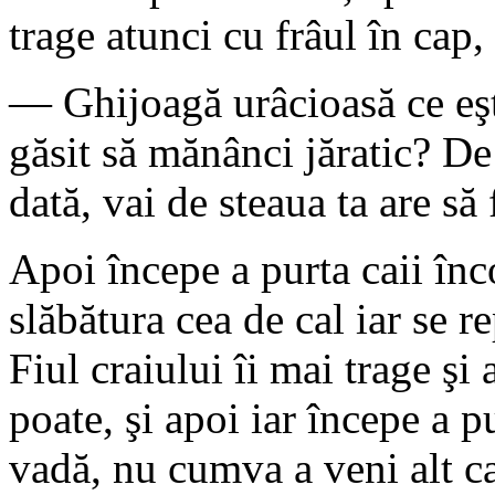
trage atunci cu frâul în cap,
— Ghijoagă urâcioasă ce eşti!
găsit să mănânci jăratic? De
dată, vai de steaua ta are să 
Apoi începe a purta caii înc
slăbătura cea de cal iar se r
Fiul craiului îi mai trage şi 
poate, şi apoi iar începe a p
vadă, nu cumva a veni alt c