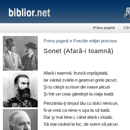
Prima pagină
Căr
Prima pagină
»
Poeziile ediţiei princeps
Sonet (Afară-i toamnă)
Afară-i toamnă, frunză-mprăştiată,
Iar vântul zvârle-n geamuri grele picuri;
Şi tu citeşti scrisori din roase plicuri
Şi într-un ceas gândeşti la viaţa toată.
Pierzându-ţi timpul tău cu dulci nimicuri,
N-ai vrea ca nime-n uşa ta să bată;
Dar şi mai bine-i, când afară-i zloată,
Să stai visând la foc, de somn să picuri.