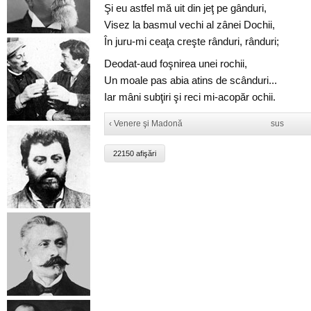
Şi eu astfel mă uit din jeţ pe gânduri,
Visez la basmul vechi al zânei Dochii,
În juru-mi ceaţa creşte rânduri, rânduri;
Deodat-aud foşnirea unei rochii,
Un moale pas abia atins de scânduri...
Iar mâni subţiri şi reci mi-acopăr ochii.
‹ Venere şi Madonă
sus
22150 afişări