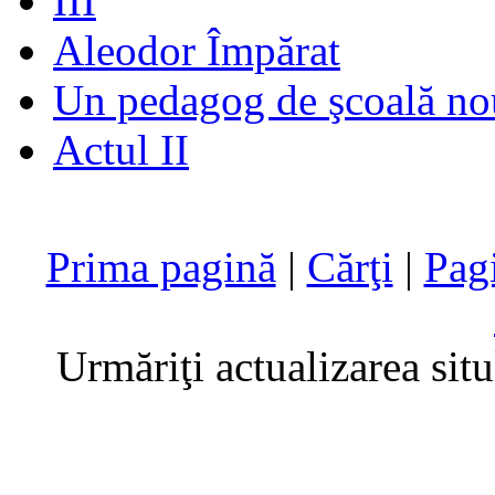
III
Aleodor Împărat
Un pedagog de şcoală no
Actul II
Prima pagină
|
Cărţi
|
Pag
Urmăriţi actualizarea sit