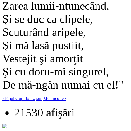
Zarea lumii-ntunecând,
Şi se duc ca clipele,
Scuturând aripele,
Şi mă lasă pustiit,
Vestejit şi amorţit
Şi cu doru-mi singurel,
De mă-ngân numai cu el!"
‹ Pajul Cupidon...
sus
Melancolie ›
21530 afişări