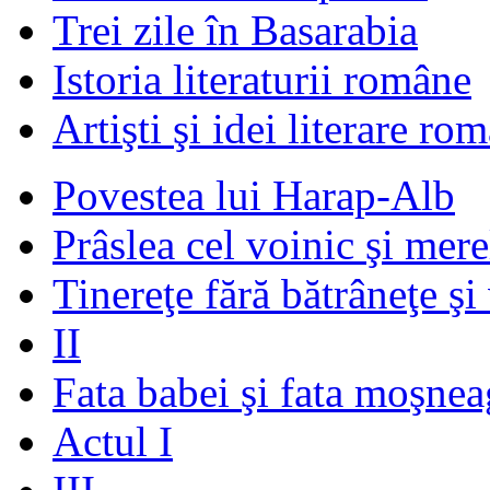
Trei zile în Basarabia
Istoria literaturii române
Artişti şi idei literare ro
Povestea lui Harap-Alb
Prâslea cel voinic şi mere
Tinereţe fără bătrâneţe şi
II
Fata babei şi fata moşnea
Actul I