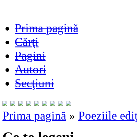
Prima pagină
Cărţi
Pagini
Autori
Secţiuni
Prima pagină
»
Poeziile edi