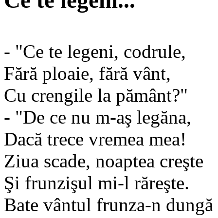
Ce te legeni...
- "Ce te legeni, codrule,
Fără ploaie, fără vânt,
Cu crengile la pământ?"
- "De ce nu m-aş legăna,
Dacă trece vremea mea!
Ziua scade, noaptea creşte
Şi frunzişul mi-l răreşte.
Bate vântul frunza-n dungă 