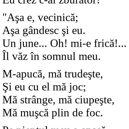
"Aşa e, vecinică;
Aşa gândesc şi eu.
Un june... Oh! mi-e frică!...
Îl văz în somnul meu.
M-apucă, mă trudeşte,
Şi eu cu el mă joc;
Mă strânge, mă ciupeşte,
Mă muşcă plin de foc.