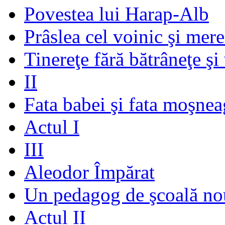
Povestea lui Harap-Alb
Prâslea cel voinic şi mere
Tinereţe fără bătrâneţe şi
II
Fata babei şi fata moşnea
Actul I
III
Aleodor Împărat
Un pedagog de şcoală no
Actul II