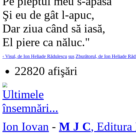
Pe pieptul meu s-apasă
Şi eu de gât l-apuc,
Dar ziua când să iasă,
El piere ca năluc."
‹ Visul, de Ion Heliade Rădulescu
sus
Zburătorul, de Ion Heliade Răd
22820 afişări
Ion Iovan
-
M J C
, Editura