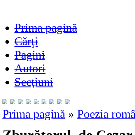
Prima pagină
Cărţi
Pagini
Autori
Secţiuni
Prima pagină
»
Poezia româ