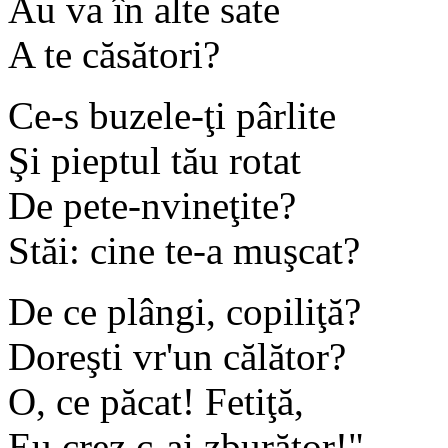
Au va în alte sate
A te căsători?
Ce-s buzele-ţi pârlite
Şi pieptul tău rotat
De pete-nvineţite?
Stăi: cine te-a muşcat?
De ce plângi, copiliţă?
Doreşti vr'un călător?
O, ce păcat! Fetiţă,
Eu crez c-ai zburător!"