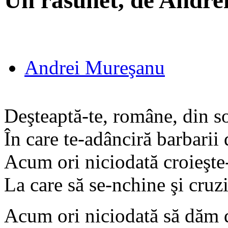
Un răsunet, de Andr
Andrei Mureşanu
Deşteaptă-te, române, din s
În care te-adânciră barbarii 
Acum ori niciodată croieşte-ţ
La care să se-nchine şi cruz
Acum ori niciodată să dăm 