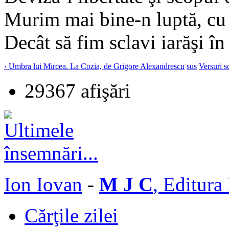
Murim mai bine-n luptă, cu 
Decât să fim sclavi iarăşi î
‹ Umbra lui Mircea. La Cozia, de Grigore Alexandrescu
sus
Versuri s
29367 afişări
Ion Iovan
-
M J C
, Editura
Cărţile zilei