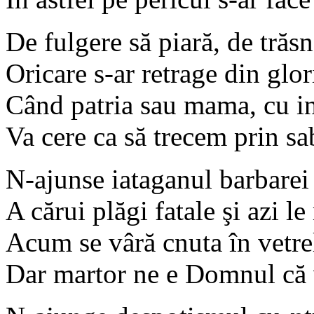
De fulgere să piară, de trăsn
Oricare s-ar retrage din glor
Când patria sau mama, cu i
Va cere ca să trecem prin sab
N-ajunse iataganul barbarei
A cărui plăgi fatale şi azi l
Acum se vâră cnuta în vetre
Dar martor ne e Domnul că 