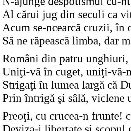
N-ajunge despotismul cu-ntr
Al cărui jug din seculi ca vi
Acum se-ncearcă cruzii, în o
Să ne răpească limba, dar 
Români din patru unghiuri, 
Uniţi-vă în cuget, uniţi-vă-n
Strigaţi în lumea largă că D
Prin întrigă şi sâlă, viclene 
Preoţi, cu crucea-n frunte! c
Deviza-i libertate şi scopul 