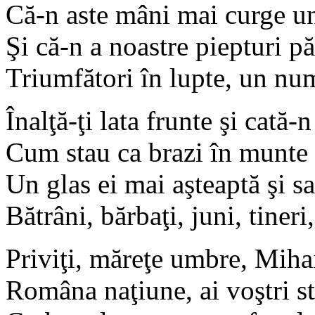
Că-n aste mâni mai curge u
Şi că-n a noastre piepturi 
Triumfători în lupte, un nu
Înalţă-ţi lata frunte şi cată-n
Cum stau ca brazi în munte 
Un glas ei mai aşteaptă şi sa
Bătrâni, bărbaţi, juni, tiner
Priviţi, măreţe umbre, Miha
Româna naţiune, ai voştri st