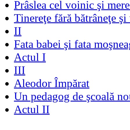
Prâslea cel voinic şi mere
Tinereţe fără bătrâneţe şi
II
Fata babei şi fata moşnea
Actul I
III
Aleodor Împărat
Un pedagog de şcoală no
Actul II