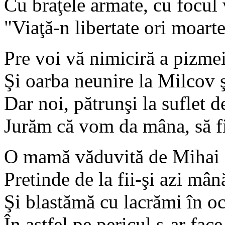
Cu braţele armate, cu focul 
"Viaţă-n libertate ori moarte!
Pre voi vă nimiciră a pizmei
Şi oarba neunire la Milcov ş
Dar noi, pătrunşi la suflet de
Jurăm că vom da mâna, să fi
O mamă văduvită de Mihai 
Pretinde de la fii-şi azi mân
Şi blastămă cu lacrămi în oc
În astfel pe pericul s-ar fac