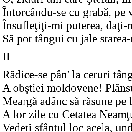
Întorcându-se cu grabă, pe v
Însufleţiţi-mi puterea, daţi-m
Să pot tângui cu jale starea-
II
Rădice-se pân' la ceruri tâng
A obştiei moldovene! Plânsul
Meargă adânc să răsune pe b
A lor zile cu Cetatea Neamţu
Vedeţi sfântul loc acela, und