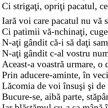
Ci strigaţi, opriţi pacatul, c
Iară voi care pacatul nu vă s
Ci patimii vă-nchinaţi, cuge
N-aţi gândit că-i să daţi sam
N-aţi gândit c-al vostru num
Aceast-a voastră urmare, o 
Prin aducere-aminte, în veci
Lăcomia de voi însuşi şi de 
Bucure-se, aibă parte, stăpâ
Iar blăstămul cu-a sa mână î