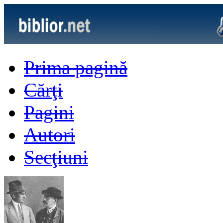
Prima pagină
Cărţi
Pagini
Autori
Secţiuni