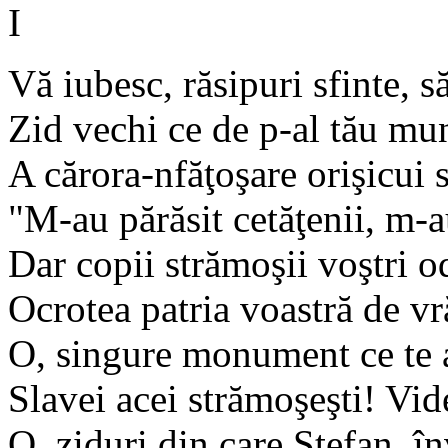
I
Vă iubesc, răsipuri sfinte, 
Zid vechi ce de p-al tău mun
A cărora-nfăţoşare orişicui 
"M-au părăsit cetăţenii, m-
Dar copii strămoşii voştri o
Ocrotea patria voastră de vr
O, singure monument ce te
Slavei acei strămoşeşti! Vid
O, ziduri din care Ştefan, în