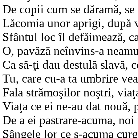
De copii cum se dăramă, se
Lăcomia unor aprigi, după v
Sfântul loc îl defăimează, ca
O, pavăză neînvins-a neamu
Ca să-ţi dau destulă slavă, 
Tu, care cu-a ta umbrire veac
Fala strămoşilor noştri, viaţa
Viaţa ce ei ne-au dat nouă, p
De a ei pastrare-acuma, noi 
Sângele lor ce ş-acuma curg