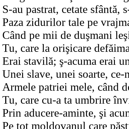
S-au pastrat, cetate sfântă, s
Paza zidurilor tale pe vrajm
Când pe mii de duşmani leşi 
Tu, care la orişicare defăima
Erai stavilă; ş-acuma erai u
Unei slave, unei soarte, ce-
Armele patriei mele, când de
Tu, care cu-a ta umbrire învi
Prin aducere-aminte, şi acum
Pe tot moldovanul care păst