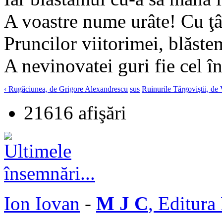
A voastre nume urâte! Cu ţâ
Pruncilor viitorimei, blăste
A nevinovatei guri fie cel în
‹ Rugăciunea, de Grigore Alexandrescu
sus
Ruinurile Târgoviştii, de 
21616 afişări
Ion Iovan
-
M J C
, Editura