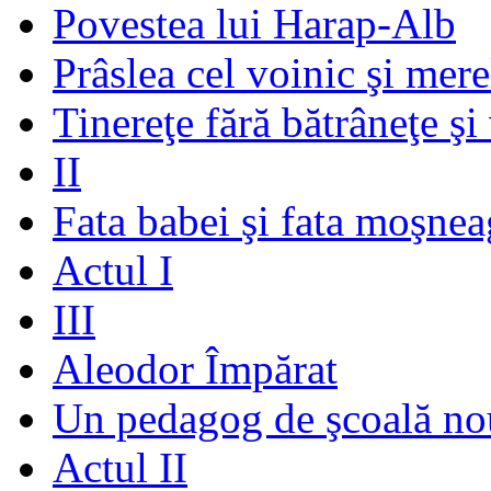
Povestea lui Harap-Alb
Prâslea cel voinic şi mere
Tinereţe fără bătrâneţe şi
II
Fata babei şi fata moşnea
Actul I
III
Aleodor Împărat
Un pedagog de şcoală no
Actul II