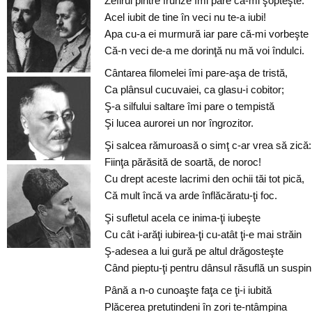
Zefirul pintre frunze îmi pare că-mi şopteşte:
Acel iubit de tine în veci nu te-a iubi!
Apa cu-a ei murmură iar pare că-mi vorbeşte
Că-n veci de-a me dorinţă nu mă voi îndulci.
Cântarea filomelei îmi pare-aşa de tristă,
Ca plânsul cucuvaiei, ca glasu-i cobitor;
Ş-a silfului saltare îmi pare o tempistă
Şi lucea aurorei un nor îngrozitor.
Şi salcea rămuroasă o simţ c-ar vrea să zică:
Fiinţa părăsită de soartă, de noroc!
Cu drept aceste lacrimi den ochii tăi tot pică,
Că mult încă va arde înflăcăratu-ţi foc.
Şi sufletul acela ce inima-ţi iubeşte
Cu cât i-arăţi iubirea-ţi cu-atât ţi-e mai străin
Ş-adesea a lui gură pe altul drăgosteşte
Când pieptu-ţi pentru dânsul răsuflă un suspin
Până a n-o cunoaşte faţa ce ţi-i iubită
Plăcerea pretutindeni în zori te-ntâmpina