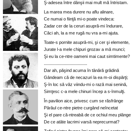
Ş-adesea între dânşii mai mult mă întristam.
La marea mea durere nu aflu alinare,
Ce numai o fiinţă mi-o poate vindeca:
Zadar cer de la ceruri asupră-mi îndurare,
Căci ah, la a me rugă nu vra a-mi ajuta.
Toate-s pornite asupră-mi, şi cer şi elemente,
Jurate l-a mele chipuri grozav a mă munci;
Şi eu la ce-ntre oameni mai caut simtimente?
.....................................
Dar ah, păşind acuma în tânără grădină
Gândeam că de necazuri la ea m-oi dispărţi;
Ş-în loc să văz viindu-mi o rază mai senină,
Simţesc c-a mele chinuri încep a s-înmulţi.
În pavilion aice, privesc cum se răsfrânge
Pârâul ce-ntre pietre curgând neîncetat
Şi el pare că-ntreabă de ce ochiul meu plâng
De ce atâte lacrimi varsă neprecurmat?