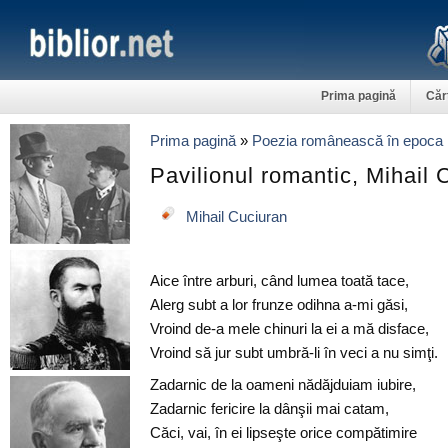
Prima pagină
Căr
Prima pagină
»
Poezia românească în epoca 
Pavilionul romantic, Mihail 
Mihail Cuciuran
Aice între arburi, când lumea toată tace,
Alerg subt a lor frunze odihna a-mi găsi,
Vroind de-a mele chinuri la ei a mă disface,
Vroind să jur subt umbră-li în veci a nu simţi.
Zadarnic de la oameni nădăjduiam iubire,
Zadarnic fericire la dânşii mai catam,
Căci, vai, în ei lipseşte orice compătimire