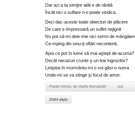
Dar azi a ta simţire atât e de rănită
Încât nici o suflare n-o poate vindica.
Deci dac-aceste toate obiecturi de plăcere
De care s-împresoară un suflet nejignit
Nu pot să-mi deie mie nici semn de mângâier
Ce-mping din sinu-ţi oftări necontenit,
Apoi ce pot în lume să mai aştept de-acuma?
Decât necazuri crunte ş-un trai îngrozitor?
Liniştea în mormântu-mi o voi găsi-o numa
Unde-mi se va stinge şi focul de amor.
‹ Pastel chinez, de Vasile Alecsandri
sus
20364 afişări