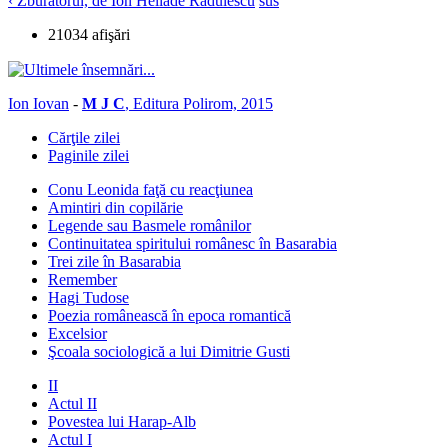
‹ Zburătorul, de Ion Heliade Rădulescu
sus
21034 afişări
Ion Iovan
-
M J C
, Editura Polirom, 2015
Cărţile zilei
Paginile zilei
Conu Leonida faţă cu reacţiunea
Amintiri din copilărie
Legende sau Basmele românilor
Continuitatea spiritului românesc în Basarabia
Trei zile în Basarabia
Remember
Hagi Tudose
Poezia românească în epoca romantică
Excelsior
Şcoala sociologică a lui Dimitrie Gusti
II
Actul II
Povestea lui Harap-Alb
Actul I