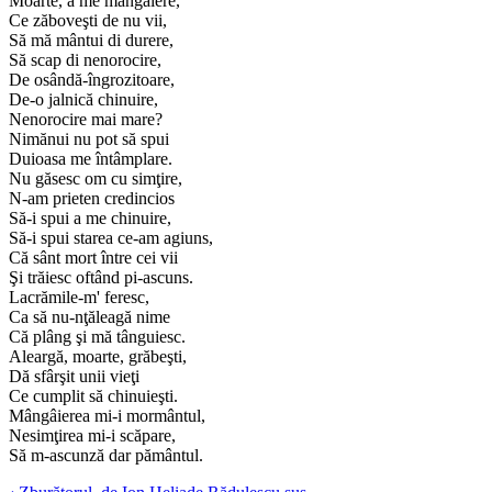
Moarte, a me mângâiere,
Ce zăboveşti de nu vii,
Să mă mântui di durere,
Să scap di nenorocire,
De osândă-îngrozitoare,
De-o jalnică chinuire,
Nenorocire mai mare?
Nimănui nu pot să spui
Duioasa me întâmplare.
Nu găsesc om cu simţire,
N-am prieten credincios
Să-i spui a me chinuire,
Să-i spui starea ce-am agiuns,
Că sânt mort între cei vii
Şi trăiesc oftând pi-ascuns.
Lacrămile-m' feresc,
Ca să nu-nţăleagă nime
Că plâng şi mă tânguiesc.
Aleargă, moarte, grăbeşti,
Dă sfârşit unii vieţi
Ce cumplit să chinuieşti.
Mângâierea mi-i mormântul,
Nesimţirea mi-i scăpare,
Să m-ascunză dar pământul.