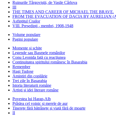
Ruinurile Târgoviştii, de Vasile Cârlova
III
THE TIMES AND CAREER OF MICHAEL THE BRAVE.
FROM THE EVACUATION OF DACIA BY AURELIAN (A
Asfinţitul Crailor
VIII. Preşedinţi - membri, 1908-1948
Volume populare
Pagini populare
Momente şi schiţe
Legende sau Basmele românilor
Conu Leonida faţă cu reacţiunea
Continuitatea spiritului românesc în Basarabia
Remember
Hagi Tudose
Amintiri din copilărie
Trei zile în Basarabia
Istoria literaturii române
Artişti şi idei literare române
Povestea lui Harap-Alb
Prâslea cel voinic şi merele de aur
Tinereţe fără bătrâneţe şi viaţă fără de moarte
II