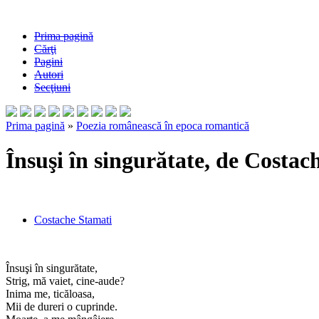
Prima pagină
Cărţi
Pagini
Autori
Secţiuni
Prima pagină
»
Poezia românească în epoca romantică
Însuşi în singurătate, de Costac
Costache Stamati
Însuşi în singurătate,
Strig, mă vaiet, cine-aude?
Inima me, ticăloasa,
Mii de dureri o cuprinde.