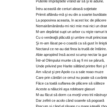
Puterile împrăştiete vrând iar să şi le adune.
Întru această de ceriuri aleasă soţietate
Priimit aflându-mă şi eu din a soartei bunătate
La poposirea aceasta, în acest loc de plăcere
Nemairămânându-mi nici mie mai nici un dra
M-am depărtat supt un arbor cu nişte ramuri 
Cu o verdeaţă plăcută şi umbre mult priincioa
Şi m-am lăsat pe-o coastă ca să gust în linişti
Nectarul ce ne-au dat firea la trudă de întărire.
Abie apropiind însă acest scump nectar la gur
Într-al Olimpului munte că aş fi mi se părură,
Unde priivind pre Harite săltând printre flori şi
Am văzut şi pre Apolo cu a sale noao muze
Care prin cântări ce omul nu poate să cuvânt
Făce ca toată suflarea de plăcere să sălteze
Aceste a nălucirii aşa robitoare glasuri
M-au făcut să dorm ca morţii vreo trii năstruş
Dar zefirii ce acolo când soarele să pogoară
Precum şi când el răsare cu mare iuţeală zbo