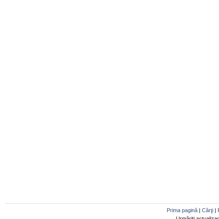
Prima pagină
|
Cărţi
|
Urmăriţi actualiza