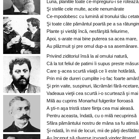
Luna, planitile toate ce-mpregiuru-i se rotează
Şi stelile cele multe, acele nenumărate
Ce-mpodobesc cu lumină al tronului tău cetat
Şi toate câte pământul poartă pe a sa rătungi
Plante şi vietăţi încă, nesfârşită feliurime,
Apoi, s-arate mai bine puterea sa acea mare,
Au plăzmuit şi pre omul dup-a sa asemănare.
Priviind ziditoriul însă la al omului natură,
Că la tot feliul de patimi îi supus preste măsur
Care ş-acea scurtă viiaţă ce îi este hotărâtă,
Prin mii de dureri cumplite i-o fac foarte amărâ
Şi prin vaite, suspinuri, lăcrămări fără-ncetare
Vadeaua vieţii cea scurtă i-o scurtează şi mai 
Milă au cuprins Monarhul fulgerilor fioroasă
A şti-n aşa tristă stare fiinţa cea mai aleasă.
Pentru aceasta, îndată, cu o milă necuprinsă
Sfăra pământului nostru de mâna sa fu atinsă
Şi-ndată, în mii de locuri, mii de părţi desfătăt
Au început să răverse izvoară vindecătoare!