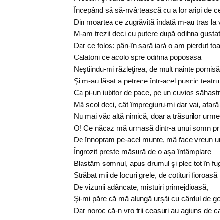
Începând să să-nvârtească cu a lor aripi de c
Din moartea ce zugrăvită îndată m-au tras la v
M-am trezit deci cu putere după odihna gusta
Dar ce folos: pân-în sară iară o am pierdut toa
Călătorii ce acolo spre odihnă poposâsă
Neştiindu-mi răzleţirea, de mult nainte pornisă
Şi m-au lăsat a petrece într-acel pusnic teatru
Ca pi-un iubitor de pace, pe un cuvios săhastr
Mă scol deci, cât împregiuru-mi dar vai, afar
Nu mai văd altă nimică, doar a trăsurilor urme
O! Ce năcaz mă urmasă dintr-a unui somn pr
De înnoptam pe-acel munte, mă face vreun ur
Îngrozit preste măsură de o aşa întâmplare
Blastăm somnul, apus drumul şi plec tot în f
Străbat mii de locuri grele, de cotituri fioroasă
De vizunii adâncate, mistuiri primejdioasă,
Şi-mi păre că mă alungă urşâi cu cârdul de g
Dar noroc că-n vro trii ceasuri au agiuns de 