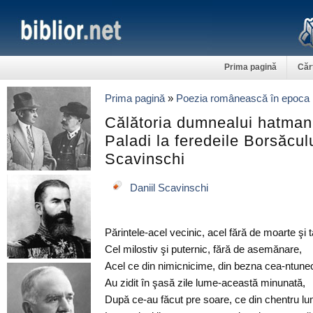
Prima pagină
Căr
Prima pagină
»
Poezia românească în epoca 
Călătoria dumnealui hatman
Paladi la feredeile Borsăculu
Scavinschi
Daniil Scavinschi
Părintele-acel vecinic, acel fără de moarte şi t
Cel milostiv şi puternic, fără de asemănare,
Acel ce din nimicnicime, din bezna cea-ntune
Au zidit în şasă zile lume-această minunată,
După ce-au făcut pre soare, ce din chentru l