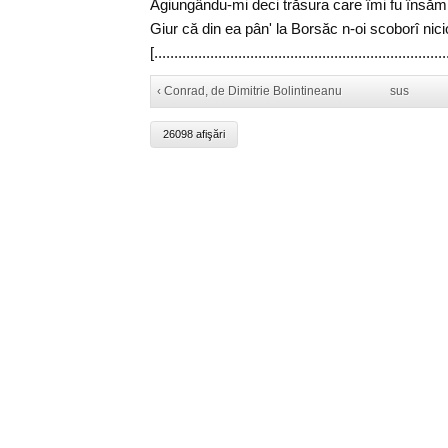
Agiungându-mi deci trăsura care îmi fu însăm
Giur că din ea pân' la Borsăc n-oi scoborî nici
[.........................................................................
‹ Conrad, de Dimitrie Bolintineanu
sus
26098 afişări