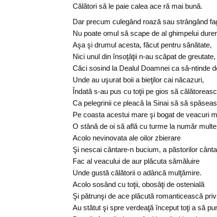
Călători să le paie calea ace ră mai bună.
Dar precum culegând roază sau strângând fag
Nu poate omul să scape de al ghimpelui durer
Aşa şi drumul acesta, făcut pentru sănătate,
Nici unul din însoţâţii n-au scăpat de greutate,
Căci sosind la Dealul Doamnei ca să-ntinde d
Unde au uşurat boii a bieţilor cai năcazuri,
Îndată s-au pus cu toţii pe gios să călătoreas
Ca pelegrinii ce pleacă la Sinai să să spăsea
Pe coasta acestui mare şi bogat de veacuri m
O stână de oi să află cu turme la număr multe
Acolo nevinovata ale oilor zbierare
Şi nescai cântare-n bucium, a păstorilor cânt
Fac al veacului de aur plăcuta sămăluire
Unde gustă călătorii o adâncă mulţămire.
Acolo sosând cu toţii, obosâţi de ostenială
Şi pătrunşi de ace plăcută romanticească priv
Au stătut şi spre verdeaţă început toţi a să pu