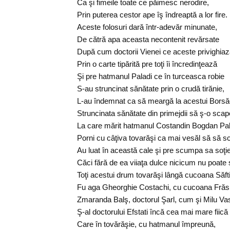
Ca şi fimeile toate ce păimesc nerodire,
Prin puterea cestor ape îş îndreaptă a lor fire.
Aceste folosuri dară într-adevăr minunate,
De cătră apa aceasta necontenit revărsate
După cum doctorii Vienei ce aceste privighia
Prin o carte tipărită pre toţi îi încredinţează
Şi pre hatmanul Paladi ce în turceasca robie
S-au struncinat sănătate prin o crudă tirănie,
L-au îndemnat ca să meargă la acestui Borsă
Struncinata sănătate din primejdii să ş-o scap
La care mărit hatmanul Costandin Bogdan Pal
Porni cu câţiva tovarăşi ca mai vesăl să să s
Au luat în această cale şi pre scumpa sa soţie
Căci fără de ea viiaţa dulce nicicum nu poate s
Toţi acestui drum tovarăşi lângă cucoana Săfti
Fu aga Gheorghie Costachi, cu cucoana Frăsi
Zmaranda Balş, doctorul Şarl, cum şi Milu Vas
Ş-al doctorului Efstati încă cea mai mare fiică
Care în tovărăşie, cu hatmanul împreună,