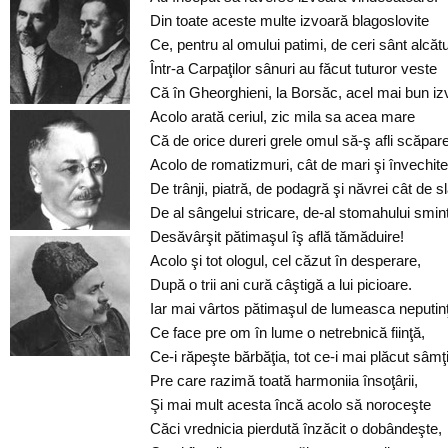
Din toate aceste multe izvoară blagoslovite
Ce, pentru al omului patimi, de ceri sânt alcătu
Într-a Carpaţilor sânuri au făcut tuturor veste
Că în Gheorghieni, la Borsăc, acel mai bun iz
Acolo arată ceriul, zic mila sa acea mare
Că de orice dureri grele omul să-ş afli scăpare
Acolo de romatizmuri, cât de mari şi învechite
De trânji, piatră, de podagră şi năvrei cât de sl
De al sângelui stricare, de-al stomahului smint
Desăvârşit pătimaşul îş află tămăduire!
Acolo şi tot ologul, cel căzut în desperare,
După o trii ani cură câştigă a lui picioare.
Iar mai vârtos pătimaşul de lumeasca neputin
Ce face pre om în lume o netrebnică fiinţă,
Ce-i răpeşte bărbăţia, tot ce-i mai plăcut sâmţir
Pre care razimă toată harmoniia însoţârii,
Şi mai mult acesta încă acolo să noroceşte
Căci vrednicia pierdută înzăcit o dobândeşte,