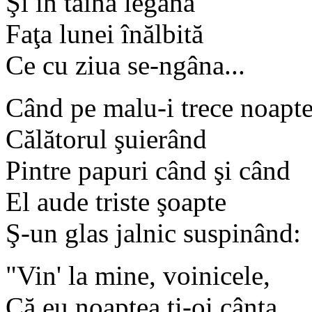
Şi în taină legăna
Faţa lunei înălbită
Ce cu ziua se-ngâna...
Când pe malu-i trece noapt
Călătorul şuierând
Pintre papuri când şi când
El aude triste şoapte
Ş-un glas jalnic suspinând:
"Vin' la mine, voinicele,
Că eu noaptea ţi-oi cânta,