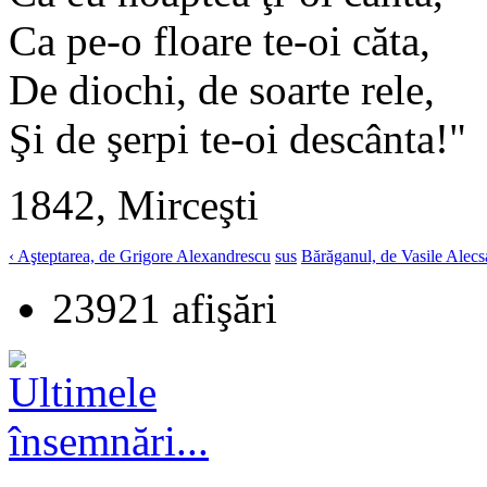
Ca pe-o floare te-oi căta,
De diochi, de soarte rele,
Şi de şerpi te-oi descânta!"
1842, Mirceşti
‹ Aşteptarea, de Grigore Alexandrescu
sus
Bărăganul, de Vasile Alecs
23921 afişări