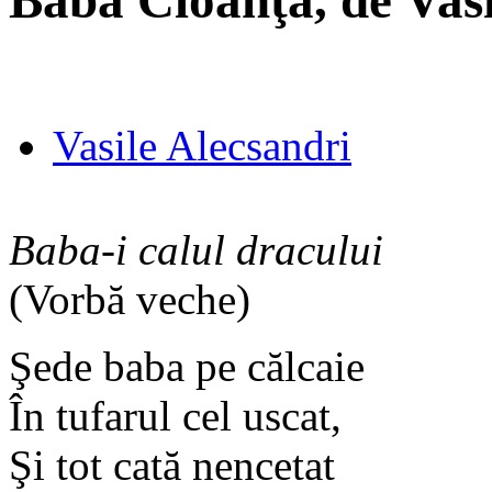
Baba Cloanţa, de Vasi
Vasile Alecsandri
Baba-i calul dracului
(Vorbă veche)
Şede baba pe călcaie
În tufarul cel uscat,
Şi tot cată nencetat