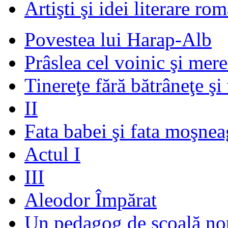
Artişti şi idei literare ro
Povestea lui Harap-Alb
Prâslea cel voinic şi mere
Tinereţe fără bătrâneţe şi
II
Fata babei şi fata moşnea
Actul I
III
Aleodor Împărat
Un pedagog de şcoală no