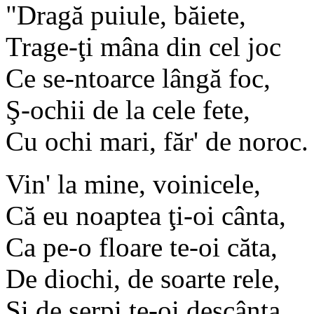
"Dragă puiule, băiete,
Trage-ţi mâna din cel joc
Ce se-ntoarce lângă foc,
Ş-ochii de la cele fete,
Cu ochi mari, făr' de noroc.
Vin' la mine, voinicele,
Că eu noaptea ţi-oi cânta,
Ca pe-o floare te-oi căta,
De diochi, de soarte rele,
Şi de şerpi te-oi descânta.