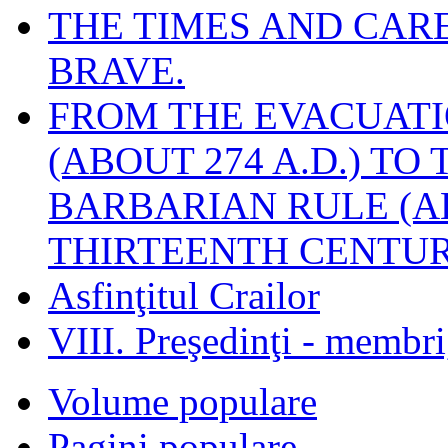
THE TIMES AND CAR
BRAVE.
FROM THE EVACUATI
(ABOUT 274 A.D.) TO
BARBARIAN RULE (A
THIRTEENTH CENTUR
Asfinţitul Crailor
VIII. Preşedinţi - membr
Volume populare
Pagini populare