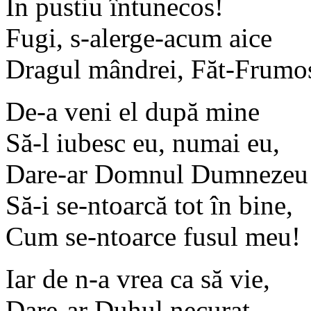
În pustiu întunecos!
Fugi, s-alerge-acum aice
Dragul mândrei, Făt-Frumo
De-a veni el după mine
Să-l iubesc eu, numai eu,
Dare-ar Domnul Dumnezeu
Să-i se-ntoarcă tot în bine,
Cum se-ntoarce fusul meu!
Iar de n-a vrea ca să vie,
Dare-ar Duhul necurat