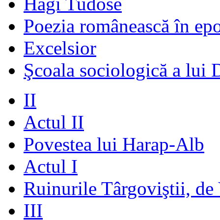
Hagi Tudose
Poezia românească în ep
Excelsior
Şcoala sociologică a lui 
II
Actul II
Povestea lui Harap-Alb
Actul I
Ruinurile Târgoviştii, de
III