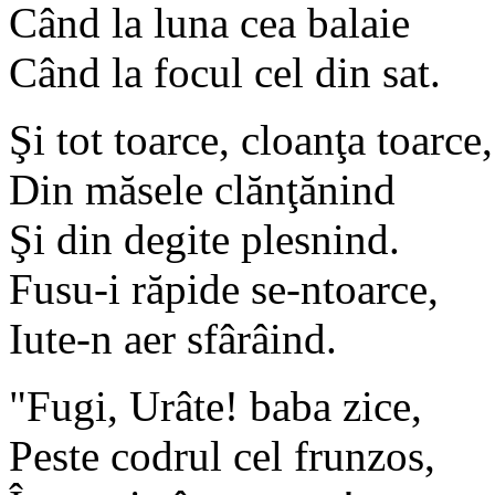
Când la luna cea balaie
Când la focul cel din sat.
Şi tot toarce, cloanţa toarce,
Din măsele clănţănind
Şi din degite plesnind.
Fusu-i răpide se-ntoarce,
Iute-n aer sfârâind.
"Fugi, Urâte! baba zice,
Peste codrul cel frunzos,