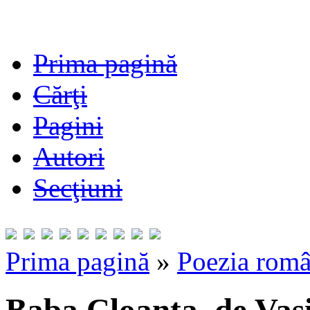
Prima pagină
Cărţi
Pagini
Autori
Secţiuni
Prima pagină
»
Poezia româ