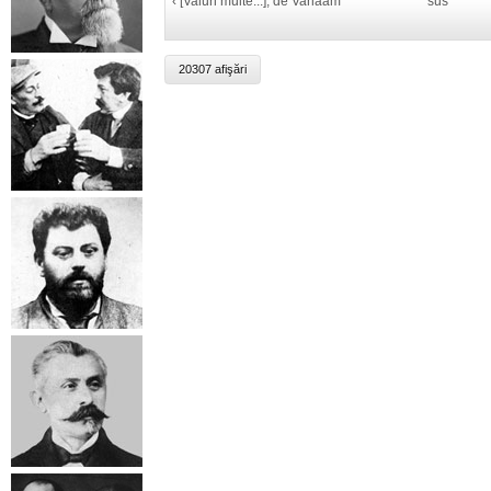
‹ [Valuri multe...], de Varlaam
sus
20307 afişări