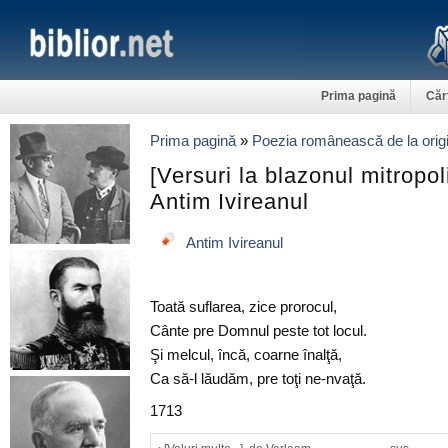
Prima pagină
Căr
Prima pagină
»
Poezia românească de la origi
[Versuri la blazonul mitropol
Antim Ivireanul
Antim Ivireanul
Toată suflarea, zice prorocul,
Cânte pre Domnul peste tot locul.
Şi melcul, încă, coarne înalţă,
Ca să-l lăudăm, pre toţi ne-nvaţă.
1713