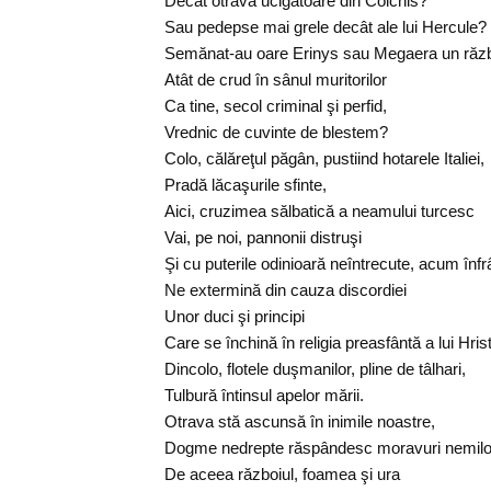
Decât otrava ucigătoare din Colchis?
Sau pedepse mai grele decât ale lui Hercule?
Semănat-au oare Erinys sau Megaera un răz
Atât de crud în sânul muritorilor
Ca tine, secol criminal şi perfid,
Vrednic de cuvinte de blestem?
Colo, călăreţul păgân, pustiind hotarele Italiei,
Pradă lăcaşurile sfinte,
Aici, cruzimea sălbatică a neamului turcesc
Vai, pe noi, pannonii distruşi
Şi cu puterile odinioară neîntrecute, acum înfr
Ne extermină din cauza discordiei
Unor duci şi principi
Care se închină în religia preasfântă a lui Hris
Dincolo, flotele duşmanilor, pline de tâlhari,
Tulbură întinsul apelor mării.
Otrava stă ascunsă în inimile noastre,
Dogme nedrepte răspândesc moravuri nemilo
De aceea războiul, foamea şi ura