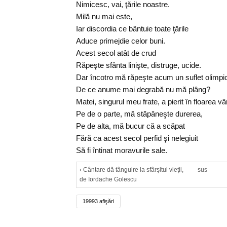
Nimicesc, vai, ţările noastre.
Milă nu mai este,
Iar discordia ce bântuie toate ţările
Aduce primejdie celor buni.
Acest secol atât de crud
Răpeşte sfânta linişte, distruge, ucide.
Dar încotro mă răpeşte acum un suflet olimpi
De ce anume mai degrabă nu mă plâng?
Matei, singurul meu frate, a pierit în floarea vâ
Pe de o parte, mă stăpâneşte durerea,
Pe de alta, mă bucur că a scăpat
Fără ca acest secol perfid şi nelegiuit
Să fi întinat moravurile sale.
‹ Cântare dă tânguire la sfârşitul vieţii,
sus
de Iordache Golescu
19993 afişări