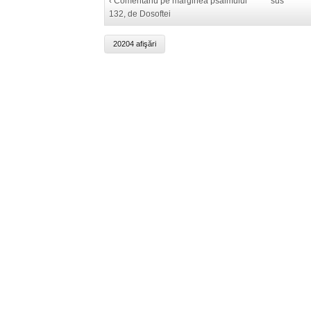
‹ Comentariu pe marginea psalmului
sus
132, de Dosoftei
20204 afişări