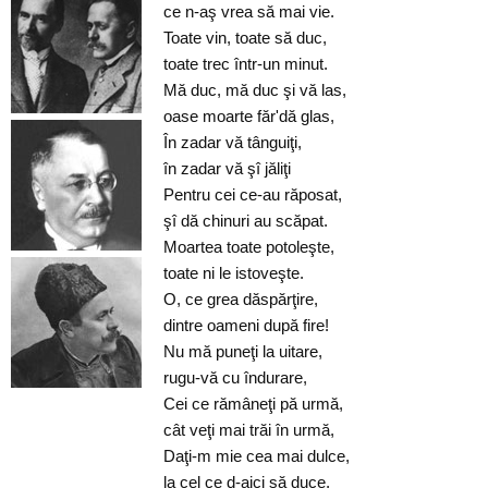
ce n-aş vrea să mai vie.
Toate vin, toate să duc,
toate trec într-un minut.
Mă duc, mă duc şi vă las,
oase moarte făr'dă glas,
În zadar vă tânguiţi,
în zadar vă şî jăliţi
Pentru cei ce-au răposat,
şî dă chinuri au scăpat.
Moartea toate potoleşte,
toate ni le istoveşte.
O, ce grea dăspărţire,
dintre oameni după fire!
Nu mă puneţi la uitare,
rugu-vă cu îndurare,
Cei ce rămâneţi pă urmă,
cât veţi mai trăi în urmă,
Daţi-m mie cea mai dulce,
la cel ce d-aici să duce,