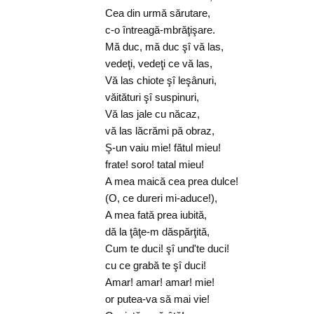
Cea din urmă sărutare,
c-o întreagă-mbrăţişare.
Mă duc, mă duc şî vă las,
vedeţi, vedeţi ce vă las,
Vă las chiote şî leşânuri,
văitături şî suspinuri,
Vă las jale cu năcaz,
vă las lăcrămi pă obraz,
Ş-un vaiu mie! fătul mieu!
frate! soro! tatal mieu!
A mea maică cea prea dulce!
(O, ce dureri mi-aduce!),
A mea fată prea iubită,
dă la ţâţe-m dăspărţită,
Cum te duci! şî und'te duci!
cu ce grabă te şî duci!
Amar! amar! amar! mie!
or putea-va să mai vie!