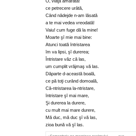
O, viaţă amărâtă!
ce petrecere urâtă,
Când nădejde n-am lăsată
a te mai vedea vreodată!
Vaiu! cum fuge dă la mine!
Moarte şî mie mai bine:
Atunci toată întristarea
îm va lipsi, şî durerea;
Întristare văz că las,
um cumplit vrăjmaş vă las.
Dăparte d-această boală,
ce pă toţi curând domoală,
Că-ntristarea la-ntristare,
întristare şî mai mare,
Şi durerea la durere,
cu mult mai mare durere,
Mă duc, mă duc şî vă las,
zioa bună vă şî las.