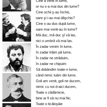
Cine a venit în lume,
or nu s-a mai dus din lume?
Cine ochii ş-au închis,
oare şi i-au mai dăşchis?
Cine s-au dus după lume,
oare mai venit-au în lume?
Mă duc, mă duc şî vă las,
nici o umbră vă mai las.
În zadar venim în lume,
în zadar trăim pă lume,
În zadar ne străduim,
în zadar ne chipuim
Să dobândim toate-n lume,
când nimic luăm din lume.
Goli am venit, goli ne ducem,
nimic cu noi d-aici ducem,
Toate o zădărnicie,
bine ar fi să nu mai fie;
Toate o ticăloşâie