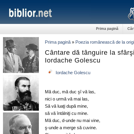
Prima pagină
Căr
Prima pagină
»
Poezia românească de la origi
Cântare dă tânguire la sfârşit
Iordache Golescu
Iordache Golescu
Mă duc, mă duc şî vă las,
nici o urmă vă mai las,
Să vă luaţi după mine,
să vă întâlniţi cu mine.
Mă duc, d-unde nu mai vine,
ş-unde a merge să cuvine.