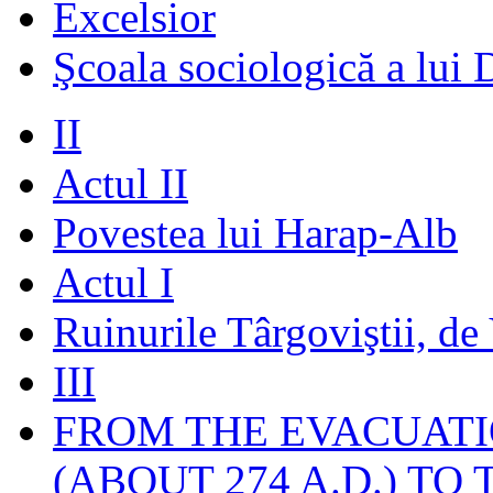
Excelsior
Şcoala sociologică a lui 
II
Actul II
Povestea lui Harap-Alb
Actul I
Ruinurile Târgoviştii, de
III
FROM THE EVACUATI
(ABOUT 274 A.D.) TO