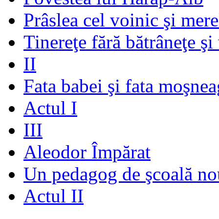
Prâslea cel voinic şi mere
Tinereţe fără bătrâneţe şi
II
Fata babei şi fata moşnea
Actul I
III
Aleodor Împărat
Un pedagog de şcoală no
Actul II