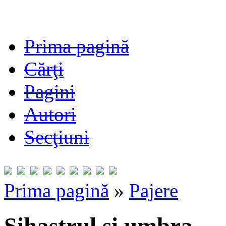
Prima pagină
Cărţi
Pagini
Autori
Secţiuni
Prima pagină
»
Pajere