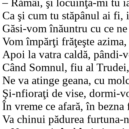
– Rămâi, şi locuinţa-mi tu ia
Ca şi cum tu stăpânul ai fi, i
Găsi-vom înăuntru cu ce ne 
Vom împărţi frăţeşte azima, 
Apoi la vatra caldă, pândi-
Când Somnul, fiu al Trudei, 
Ne va atinge geana, cu molc
Şi-nfioraţi de vise, dormi-
În vreme ce afară, în bezna 
Va chinui pădurea furtuna-n