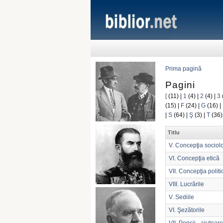
Prima pagină
Pagini
[
(11)
|
1
(4)
|
2
(4)
|
3
(15)
|
F
(24)
|
G
(16)
|
|
S
(64)
|
Ş
(3)
|
T
(36
Titlu
V. Concepţia sociol
VI. Concepţia etică
VII. Concepţia politi
VIII. Lucrările
V. Sediile
VI. Şezătorile