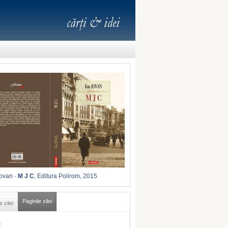
Iovan
-
M J C
, Editura Polirom, 2015
Paginile zilei
e zilei
I