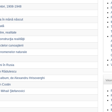
A
embri, 1908-1948
A
ea în mână născut
I
tată
re, realitate
nstrucţia realităţii
ectelor cunoaşterii
fenomenelor naturale
A
âni în Rusia
de Rădulescu
n album, de Alexandru Hrisoverghi
Volu
on Costin
e Mihail Ştefanovici
I