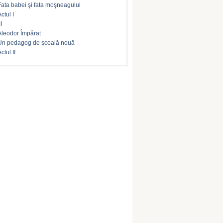
Fata babei şi fata moşneagului
ctul I
II
Aleodor Împărat
Un pedagog de şcoală nouă
ctul II