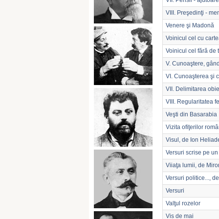
VII. Pensii - ajutoare
VIII. Preşedinţi - m
Venere şi Madonă
Voinicul cel cu cart
Voinicul cel fără de 
V. Cunoaştere, gândi
VI. Cunoaşterea şi co
VII. Delimitarea obi
VIII. Regularitatea 
Veşti din Basarabia
Vizita ofiţerilor rom
Visul, de Ion Helia
Versuri scrise pe u
Viiaţa lumii, de Mir
Versuri politice..., d
Versuri
Valţul rozelor
Vis de mai