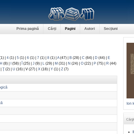
Prima pagină
Cărţi
Pagini
Autori
Secţiuni
(1)
|
4
(1)
|
5
(1)
|
6
(1)
|
7
(1)
|
8
(1)
|
A
(47)
|
B
(28)
|
C
(64)
|
D
(44)
|
E
H
(8)
|
I
(58)
|
Î
(25)
|
J
(9)
|
L
(29)
|
M
(31)
|
N
(24)
|
O
(22)
|
P
(75)
|
R
(44)
)
|
Ţ
(2)
|
U
(16)
|
V
(27)
|
X
(18)
|
Y
(1)
|
Z
(7)
ogică
că
Ion 
Cărţil
I