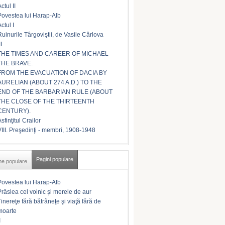
ctul II
Povestea lui Harap-Alb
ctul I
Ruinurile Târgoviştii, de Vasile Cârlova
II
THE TIMES AND CAREER OF MICHAEL
THE BRAVE.
FROM THE EVACUATION OF DACIA BY
AURELIAN (ABOUT 274 A.D.) TO THE
END OF THE BARBARIAN RULE (ABOUT
THE CLOSE OF THE THIRTEENTH
CENTURY).
sfinţitul Crailor
VIII. Preşedinţi - membri, 1908-1948
Pagini populare
me populare
Povestea lui Harap-Alb
Prâslea cel voinic şi merele de aur
Tinereţe fără bătrâneţe şi viaţă fără de
moarte
I