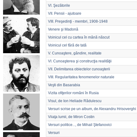
VI. Şezătorile
VII. Pensii - ajutoare
VIII. Preşedinţi - membri, 1908-1948
Venere şi Madonă
Voinicul cel cu cartea în mână născut
Voinicul cel fără de tată
V. Cunoaştere, gândire, realitate
VI. Cunoaşterea şi construcţia realităţii
VII. Delimitarea obiectelor cunoaşterii
VIII. Regularitatea fenomenelor naturale
Veşti din Basarabia
Vizita ofiţerilor români în Rusia
Visul, de Ion Heliade Rădulescu
Versuri scrise pe un album, de Alexandru Hrisoverghi
Viiaţa lumii, de Miron Costin
Versuri politice..., de Mihail Ştefanovici
Versuri