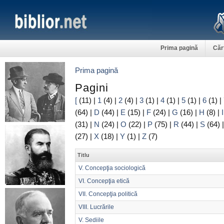
Prima pagină
Căr
Prima pagină
Pagini
[
(11)
|
1
(4)
|
2
(4)
|
3
(1)
|
4
(1)
|
5
(1)
|
6
(1)
|
(64)
|
D
(44)
|
E
(15)
|
F
(24)
|
G
(16)
|
H
(8)
|
I
(31)
|
N
(24)
|
O
(22)
|
P
(75)
|
R
(44)
|
S
(64)
(27)
|
X
(18)
|
Y
(1)
|
Z
(7)
Titlu
V. Concepţia sociologică
VI. Concepţia etică
VII. Concepţia politică
VIII. Lucrările
V. Sediile