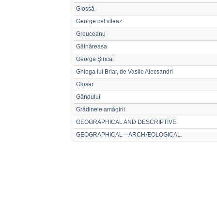
Glossă
George cel viteaz
Greuceanu
Găinăreasa
George Şincai
Ghioga lui Briar, de Vasile Alecsandri
Glosar
Gândului
Grădinele amăgirii
GEOGRAPHICAL AND DESCRIPTIVE.
GEOGRAPHICAL—ARCHÆOLOGICAL.