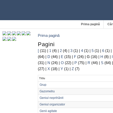
Prima pagină
Căr
Prima pagină
Pagini
[
(11)
|
1
(4)
|
2
(4)
|
3
(1)
|
4
(1)
|
5
(1)
|
6
(1)
|
(64)
|
D
(44)
|
E
(15)
|
F
(24)
|
G
(16)
|
H
(8)
|
I
(31)
|
N
(24)
|
O
(22)
|
P
(75)
|
R
(44)
|
S
(64)
(27)
|
X
(18)
|
Y
(1)
|
Z
(7)
Titlu
Grup
Gazometru
Geniul neprihănit
Geniul organizator
Genii agitate