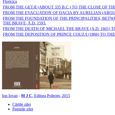
Floricica
FROM THE GETÆ (ABOUT 335 B.C.) TO THE CLOSE OF TH
FROM THE EVACUATION OF DACIA BY AURELIAN (ABOUT
FROM THE FOUNDATION OF THE PRINCIPALITIES, BET
THE BRAVE, A.D. 1593.
FROM THE DEATH OF MICHAEL THE BRAVE (A.D. 1601) TO
FROM THE DEPOSITION OF PRINCE COUZA (1866) TO THE
Ion Iovan
-
M J C
, Editura Polirom, 2015
Cărţile zilei
Paginile zilei