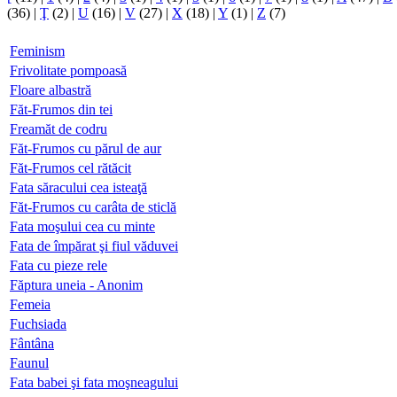
(36)
|
Ţ
(2)
|
U
(16)
|
V
(27)
|
X
(18)
|
Y
(1)
|
Z
(7)
Feminism
Frivolitate pompoasă
Floare albastră
Făt-Frumos din tei
Freamăt de codru
Făt-Frumos cu părul de aur
Făt-Frumos cel rătăcit
Fata săracului cea isteaţă
Făt-Frumos cu carâta de sticlă
Fata moşului cea cu minte
Fata de împărat şi fiul văduvei
Fata cu pieze rele
Făptura uneia - Anonim
Femeia
Fuchsiada
Fântâna
Faunul
Fata babei şi fata moşneagului