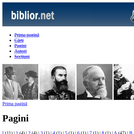
Prima pagină
Cărţi
Pagini
Autori
Secţiuni
Prima pagină
Pagini
[
(11)
|
1
(4)
|
2
(4)
|
3
(1)
|
4
(1)
|
5
(1)
|
6
(1)
|
7
(1)
|
8
(1)
|
A
(47)
|
B