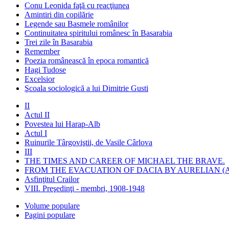
Conu Leonida faţă cu reacţiunea
Amintiri din copilărie
Legende sau Basmele românilor
Continuitatea spiritului românesc în Basarabia
Trei zile în Basarabia
Remember
Poezia românească în epoca romantică
Hagi Tudose
Excelsior
Şcoala sociologică a lui Dimitrie Gusti
II
Actul II
Povestea lui Harap-Alb
Actul I
Ruinurile Târgoviştii, de Vasile Cârlova
III
THE TIMES AND CAREER OF MICHAEL THE BRAVE.
FROM THE EVACUATION OF DACIA BY AURELIAN (A
Asfinţitul Crailor
VIII. Preşedinţi - membri, 1908-1948
Volume populare
Pagini populare