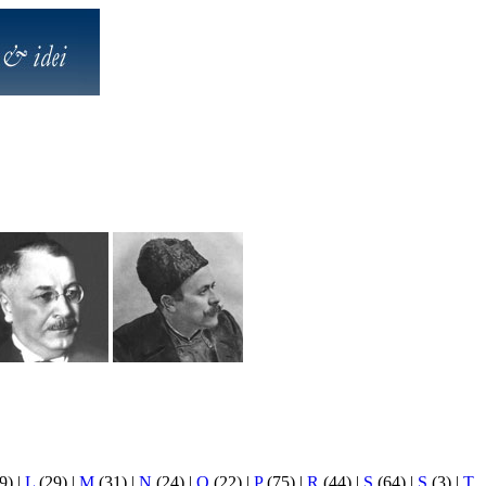
9)
|
L
(29)
|
M
(31)
|
N
(24)
|
O
(22)
|
P
(75)
|
R
(44)
|
S
(64)
|
Ş
(3)
|
T