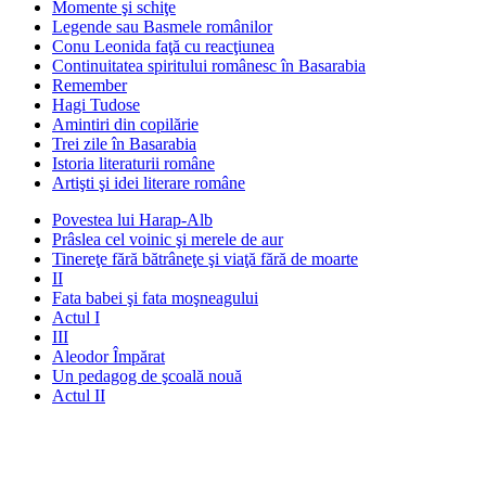
Momente şi schiţe
Legende sau Basmele românilor
Conu Leonida faţă cu reacţiunea
Continuitatea spiritului românesc în Basarabia
Remember
Hagi Tudose
Amintiri din copilărie
Trei zile în Basarabia
Istoria literaturii române
Artişti şi idei literare române
Povestea lui Harap-Alb
Prâslea cel voinic şi merele de aur
Tinereţe fără bătrâneţe şi viaţă fără de moarte
II
Fata babei şi fata moşneagului
Actul I
III
Aleodor Împărat
Un pedagog de şcoală nouă
Actul II