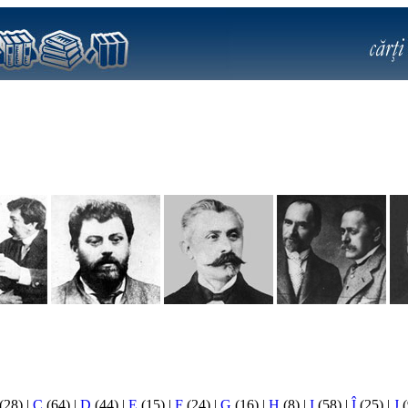
(28)
|
C
(64)
|
D
(44)
|
E
(15)
|
F
(24)
|
G
(16)
|
H
(8)
|
I
(58)
|
Î
(25)
|
J
(