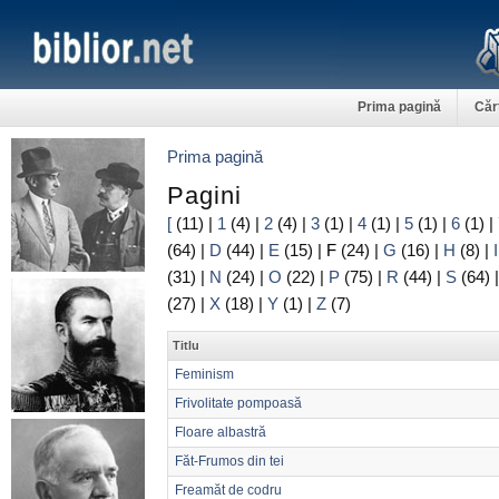
Prima pagină
Căr
Prima pagină
Pagini
[
(11)
|
1
(4)
|
2
(4)
|
3
(1)
|
4
(1)
|
5
(1)
|
6
(1)
|
(64)
|
D
(44)
|
E
(15)
|
F
(24)
|
G
(16)
|
H
(8)
|
I
(31)
|
N
(24)
|
O
(22)
|
P
(75)
|
R
(44)
|
S
(64)
(27)
|
X
(18)
|
Y
(1)
|
Z
(7)
Titlu
Feminism
Frivolitate pompoasă
Floare albastră
Făt-Frumos din tei
Freamăt de codru