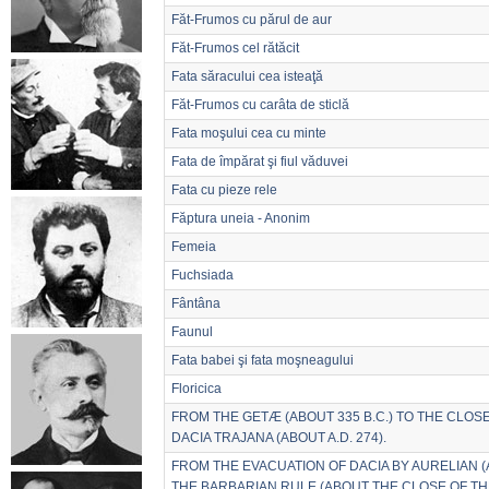
Făt-Frumos cu părul de aur
Făt-Frumos cel rătăcit
Fata săracului cea isteaţă
Făt-Frumos cu carâta de sticlă
Fata moşului cea cu minte
Fata de împărat şi fiul văduvei
Fata cu pieze rele
Făptura uneia - Anonim
Femeia
Fuchsiada
Fântâna
Faunul
Fata babei şi fata moşneagului
Floricica
FROM THE GETÆ (ABOUT 335 B.C.) TO THE CLOS
DACIA TRAJANA (ABOUT A.D. 274).
FROM THE EVACUATION OF DACIA BY AURELIAN (A
THE BARBARIAN RULE (ABOUT THE CLOSE OF TH