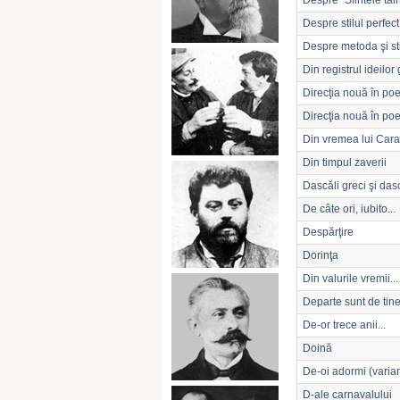
Despre "Sfintele tain
Despre stilul perfect
Despre metoda şi sti
Din registrul ideilor
Direcţia nouă în po
Direcţia nouă în po
Din vremea lui Car
Din timpul zaverii
Dascăli greci şi das
De câte ori, iubito...
Despărţire
Dorinţa
Din valurile vremii...
Departe sunt de tine.
De-or trece anii...
Doină
De-oi adormi (varia
D-ale carnavalului