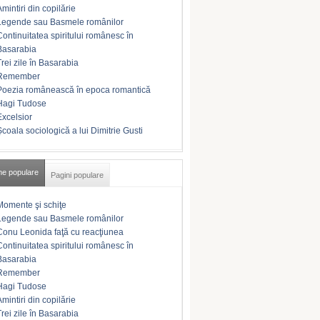
Amintiri din copilărie
Legende sau Basmele românilor
Continuitatea spiritului românesc în
Basarabia
Trei zile în Basarabia
Remember
Poezia românească în epoca romantică
Hagi Tudose
Excelsior
Şcoala sociologică a lui Dimitrie Gusti
me populare
Pagini populare
Momente şi schiţe
Legende sau Basmele românilor
Conu Leonida faţă cu reacţiunea
Continuitatea spiritului românesc în
Basarabia
Remember
Hagi Tudose
Amintiri din copilărie
Trei zile în Basarabia