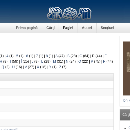
Prima pagină
Cărţi
Pagini
Autori
Secţiuni
(1)
|
4
(1)
|
5
(1)
|
6
(1)
|
7
(1)
|
8
(1)
|
A
(47)
|
B
(28)
|
C
(64)
|
D
(44)
|
E
H
(8)
|
I
(58)
|
Î
(25)
|
J
(9)
|
L
(29)
|
M
(31)
|
N
(24)
|
O
(22)
|
P
(75)
|
R
(44)
)
|
Ţ
(2)
|
U
(16)
|
V
(27)
|
X
(18)
|
Y
(1)
|
Z
(7)
Ion 
Cărţil