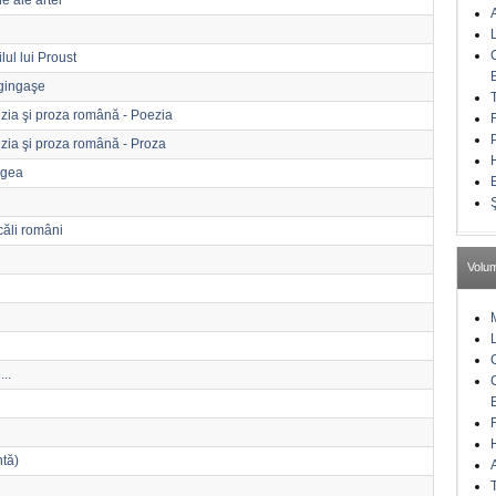
e ale artei"
lul lui Proust
 gingaşe
ezia şi proza română - Poezia
ezia şi proza română - Proza
agea
căli români
Volu
..
ntă)