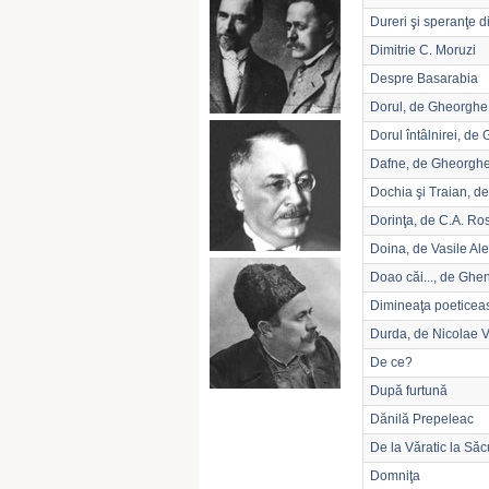
Dureri şi speranţe 
Dimitrie C. Moruzi
Despre Basarabia
Dorul, de Gheorghe
Dorul întâlnirei, d
Dafne, de Gheorghe
Dochia şi Traian, d
Dorinţa, de C.A. Ros
Doina, de Vasile Al
Doao căi..., de Ghe
Dimineaţa poeticea
Durda, de Nicolae 
De ce?
După furtună
Dănilă Prepeleac
De la Văratic la Săc
Domniţa