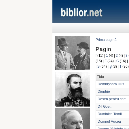
Prima pagină
Pagini
[
(11)
|
1
(4)
|
2
(4)
|
3
(15)
|
F
(24)
|
G
(16)
|
|
S
(64)
|
Ş
(3)
|
T
(36
Titlu
Domnişoara Hus
Dioptrie
Desen pentru cort
D-l Goe...
Duminica Tomii
Domnul Vucea