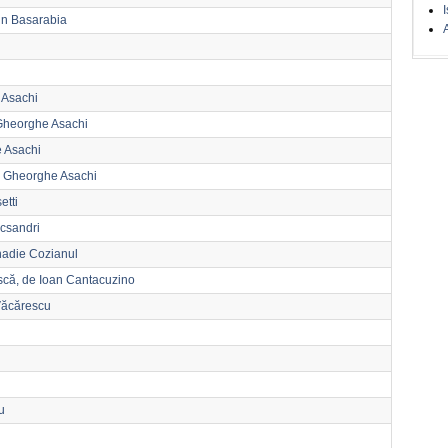
I
din Basarabia
A
 Asachi
e Gheorghe Asachi
 Asachi
e Gheorghe Asachi
etti
ecsandri
nadie Cozianul
scă, de Ioan Cantacuzino
Văcărescu
u