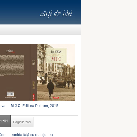
Iovan
-
M J C
, Editura Polirom, 2015
e zilei
Paginile zilei
Conu Leonida faţă cu reacţiunea