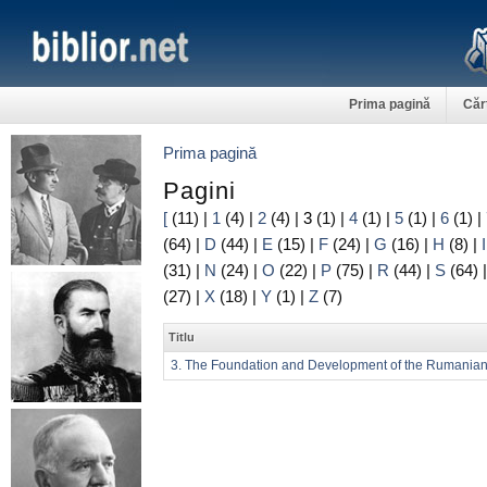
Prima pagină
Căr
Prima pagină
Pagini
[
(11)
|
1
(4)
|
2
(4)
|
3
(1)
|
4
(1)
|
5
(1)
|
6
(1)
|
(64)
|
D
(44)
|
E
(15)
|
F
(24)
|
G
(16)
|
H
(8)
|
I
(31)
|
N
(24)
|
O
(22)
|
P
(75)
|
R
(44)
|
S
(64)
(27)
|
X
(18)
|
Y
(1)
|
Z
(7)
Titlu
3. The Foundation and Development of the Rumanian P