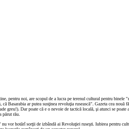
latine, pentru noi, are scopul de a lucra pe terenul cultural pentru binele 
, că Basarabia ar putea susţinea revoluţia rusească". Gazeta cea nouă făg
i cade greu!). Dar poate că e o nevoie de tactică locală, şi atunci se poate
-a părut rău.
" nu vor hotărî sorţii de izbândă ai Revoluţiei ruseşti. Iubirea pentru cu