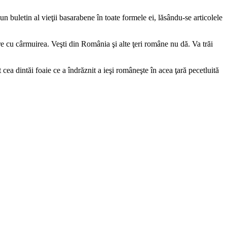
 un buletin al vieţii basarabene în toate formele ei, lăsându-se articolele
ire cu cârmuirea. Veşti din România şi alte ţeri române nu dă. Va trăi
 cea dintăi foaie ce a îndrăznit a ieşi româneşte în acea ţară pecetluită