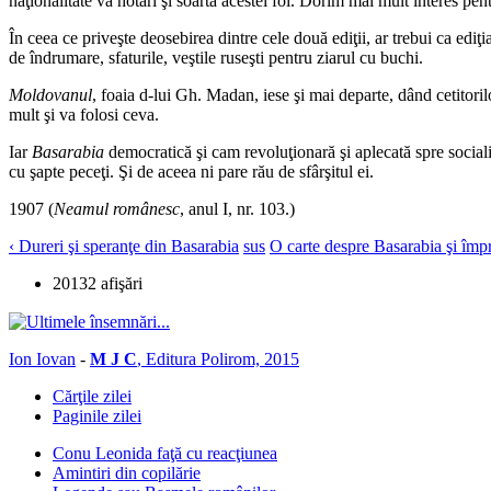
naţionalitate va hotărî şi soarta acestei foi. Dorim mai mult interes pen
În ceea ce priveşte deosebirea dintre cele două ediţii, ar trebui ca ediţi
de îndrumare, sfaturile, veştile ruseşti pentru ziarul cu buchi.
Moldovanul
, foaia d-lui Gh. Madan, iese şi mai departe, dând cetitoril
mult şi va folosi ceva.
Iar
Basarabia
democratică şi cam revoluţionară şi aplecată spre socialis
cu şapte peceţi. Şi de aceea ni pare rău de sfârşitul ei.
1907 (
Neamul românesc
, anul I, nr. 103.)
‹ Dureri şi speranţe din Basarabia
sus
O carte despre Basarabia şi împr
20132 afişări
Ion Iovan
-
M J C
, Editura Polirom, 2015
Cărţile zilei
Paginile zilei
Conu Leonida faţă cu reacţiunea
Amintiri din copilărie