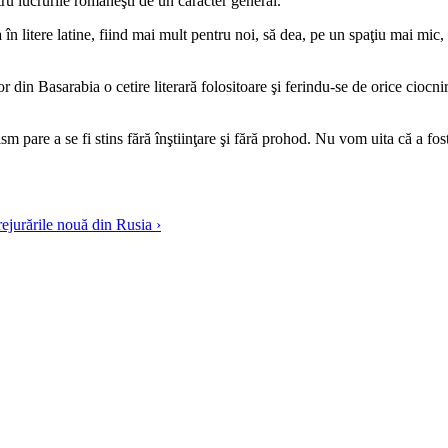
tru lucrurile româneşti de un caracter general.
a în litere latine, fiind mai mult pentru noi, să dea, pe un spaţiu mai mic,
or din Basarabia o cetire literară folositoare şi ferindu-se de orice ciocn
m pare a se fi stins fără înştiinţare şi fără prohod. Nu vom uita că a fost
ejurările nouă din Rusia ›