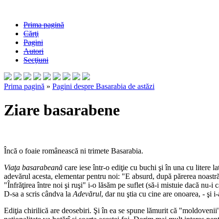
Prima pagină
Cărţi
Pagini
Autori
Secţiuni
Prima pagină
»
Pagini despre Basarabia de astăzi
Ziare basarabene
Încă o foaie românească ni trimete Basarabia.
Viaţa basarabeană
care iese într-o ediţie cu buchi şi în una cu litere 
adevărul acesta, elementar pentru noi: "E absurd, după părerea noastră
"Înfrăţirea între noi şi ruşi" i-o lăsăm pe suflet (să-i mistuie dacă nu-
D-sa a scris cândva la
Adevărul
, dar nu ştia cu cine are onoarea, - şi i
Ediţia chirilică are deosebiri. Şi în ea se spune lămurit că "moldovenii