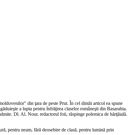
"moldovenilor" din ţara de peste Prut. În cel dintăi articol ea spune
ăduieşte a lupta pentru înfrăţirea claselor româneşti din Basarabia.
 admite. Dl. Al. Nour, redactorul foii, răspinge polemica de hărţăială.
ltură, pentru neam, fără deosebire de clasă, pentru lumină prin