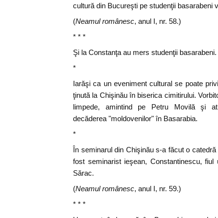
cultură din Bucureşti pe studenţii basarabeni v
(
Neamul românesc
, anul I, nr. 58.)
* * *
Şi la Constanţa au mers studenţii basarabeni.
*
Iarăşi ca un eveniment cultural se poate pri
ţinută la Chişinău în biserica cimitirului. Vorbit
limpede, amintind pe Petru Movilă şi atri
decăderea "moldovenilor" în Basarabia.
*
În seminarul din Chişinău s-a făcut o catedră 
fost seminarist ieşean, Constantinescu, fiul 
Sărac.
(
Neamul românesc
, anul I, nr. 59.)
* * *