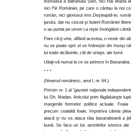
frumoasă
a bătrânului Sion, nici
Hai Ileană l
nici
Fiii României
, pe care o cântau la noi cop
român, nici gloriosul imn
Deşteaptă-te, româ
ţarului, dar nu ciocoii şi boierii României libe
s-au purtat pe umeri ca nişte învingători cântăr
Pare că-ţi vine, aflând acestea, o veste din alt
nu se poate opri: el se hrăneşte din înseşi nă
lui toate alcătuirile, cât de uriaşe, ale lumii.
Uitaţi-vă numai la ce se petrece în Basarabia
* * *
(
Neamul românesc
, anul I, nr. 64.)
Primim nr. 1 al "gazetei naţionale independen
lui Gh. Madan. Articolul prim făgăduieşte lupt
margenile formelor politice actuale. Foai
precum cealaltă foaie, împotriva căreia pl
atacă şi nu va ataca râia basarabeană a jid
bună. Se face un loc amintirilor istorice al