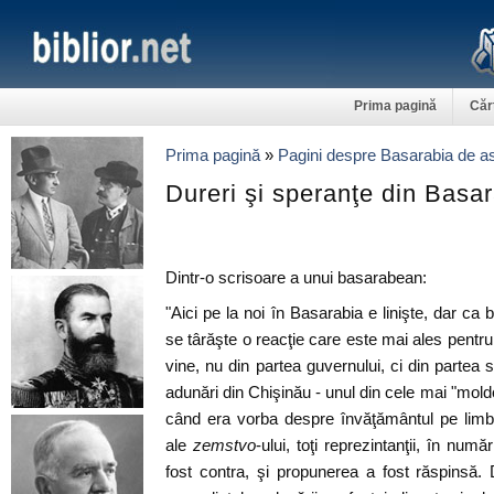
Prima pagină
Căr
Prima pagină
»
Pagini despre Basarabia de as
Dureri şi speranţe din Basa
Dintr-o scrisoare a unui basarabean:
"Aici pe la noi în Basarabia e linişte, dar ca b
se târăşte o reacţie care este mai ales pentr
vine, nu din partea guvernului, ci din partea so
adunări din Chişinău - unul din cele mai "moldo
când era vorba despre învăţământul pe limb
ale
zemstvo
-ului, toţi reprezintanţii, în num
fost contra, şi propunerea a fost răspinsă. 