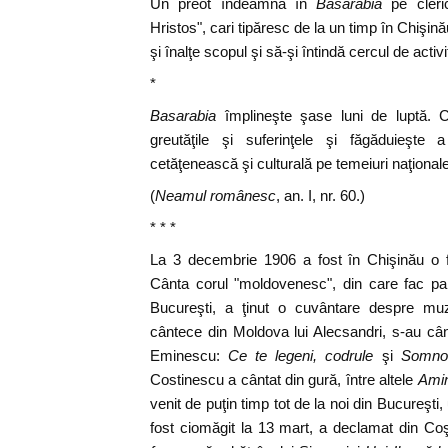
Un preot îndeamnă în
Basarabia
pe cleric
Hristos", cari tipăresc de la un timp în Chişină
şi înalţe scopul şi să-şi întindă cercul de activi
*
Basarabia
împlineşte şase luni de luptă. Cu
greutăţile şi suferinţele şi făgăduieşte 
cetăţenească şi culturală pe temeiuri naţional
(
Neamul românesc
, an. I, nr. 60.)
* * *
La 3 decembrie 1906 a fost în Chişinău o
Cânta corul "moldovenesc", din care fac par
Bucureşti, a ţinut o cuvântare despre muz
cântece din Moldova lui Alecsandri, s-au cân
Eminescu:
Ce te legeni, codrule
şi
Somnor
Costinescu a cântat din gură, între altele
Amin
venit de puţin timp tot de la noi din Bucureşt
fost ciomăgit la 13 mart, a declamat din Co