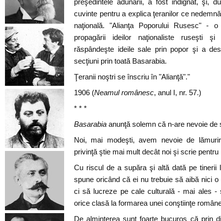
preşedintele adunării, a fost indignat, şi, 
cuvinte pentru a explica ţeranilor ce nedemnă 
naţională. "Alianţa Poporului Rusesc" - o
propagării ideilor naţionaliste ruseşti şi
răspândeşte ideile sale prin popor şi a d
secţiuni prin toată Basarabia.
Ţeranii noştri se înscriu în "Alianţă"."
1906 (
Neamul românesc
, anul I, nr. 57.)
* * *
Basarabia
anunţă solemn că n-are nevoie de sf
Noi, mai modeşti, avem nevoie de lămuriril
privinţă ştie mai mult decât noi şi scrie pentru
Cu riscul de a supăra şi altă dată pe tinerii 
spune oricând că ei nu trebuie să aibă nici o
ci să lucreze pe cale culturală - mai ales - 
orice clasă la formarea unei conştiinţe române
De alminterea sunt foarte bucuros că prin d