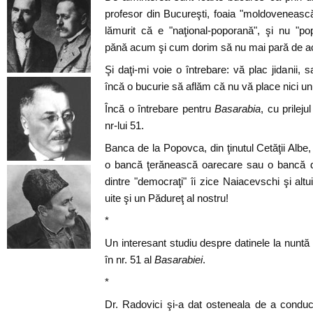
profesor din Bucureşti, foaia "moldoveneasc
lămurit că e "naţional-poporană", şi nu "po
pănă acum şi cum dorim să nu mai pară de a
Şi daţi-mi voie o întrebare: vă plac jidanii, s
încă o bucurie să aflăm că nu vă place nici un
Încă o întrebare pentru
Basarabia
, cu prilej
nr-lui 51.
Banca de la Popovca, din ţinutul Cetăţii Albe
o bancă ţerănească oarecare sau o bancă d
dintre "democraţi" îi zice Naiacevschi şi al
uite şi un Pădureţ al nostru!
*
Un interesant studiu despre datinele la nuntă
în nr. 51 al
Basarabiei
.
*
Dr. Radovici şi-a dat osteneala de a condu