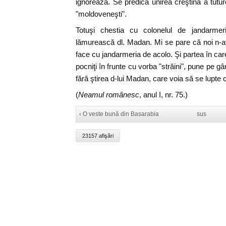
ignorează. Se predică unirea creştină a tutur
"moldoveneşti".
Totuşi chestia cu colonelul de jandarmer
lămurească dl. Madan. Mi se pare că noi n-a
face cu jandarmeria de acolo. Şi partea în ca
pocniţi în frunte cu vorba "străini", pune pe gân
fără ştirea d-lui Madan, care voia să se lupte
(
Neamul românesc
, anul I, nr. 75.)
‹ O veste bună din Basarabia
sus
23157 afişări