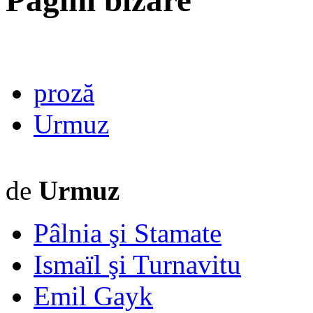
Pagini bizare
proză
Urmuz
de
Urmuz
Pâlnia şi Stamate
Ismaïl şi Turnavitu
Emil Gayk