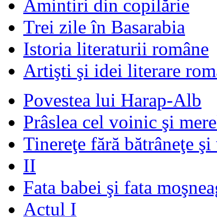
Amintiri din copilărie
Trei zile în Basarabia
Istoria literaturii române
Artişti şi idei literare ro
Povestea lui Harap-Alb
Prâslea cel voinic şi mere
Tinereţe fără bătrâneţe şi
II
Fata babei şi fata moşnea
Actul I