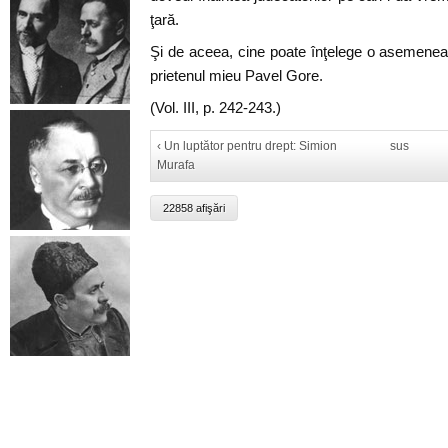
ţară.
Şi de aceea, cine poate înţelege o asemenea
prietenul mieu Pavel Gore.
(Vol. III, p. 242-243.)
‹ Un luptător pentru drept: Simion
sus
Murafa
22858 afişări