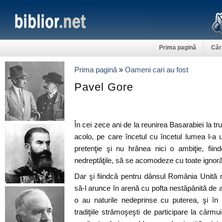
Prima pagină
Căr
Prima pagină
»
Oameni cari au fost
Pavel Gore
În cei zece ani de la reunirea Basarabiei la trup
acolo, pe care încetul cu încetul lumea l-a u
pretenţie şi nu hrănea nici o ambiţie, fii
nedreptăţile, să se acomodeze cu toate ignorăr
Dar şi fiindcă pentru dânsul România Unită 
să-l arunce în arenă cu pofta nestăpânită de a
o au naturile nedeprinse cu puterea, şi în
tradiţiile strămoşeşti de participare la cârmu