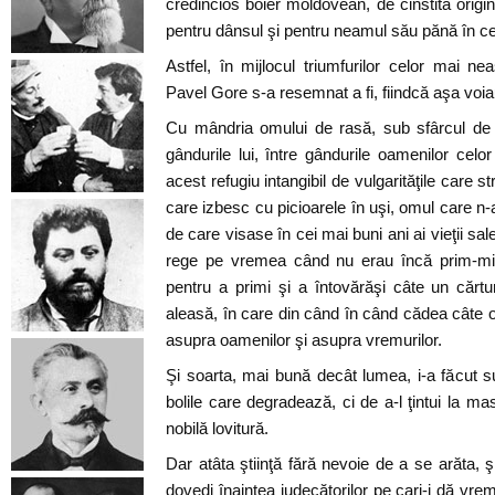
credincios boier moldovean, de cinstită origi
pentru dânsul şi pentru neamul său pănă în ce
Astfel, în mijlocul triumfurilor celor mai ne
Pavel Gore s-a resemnat a fi, fiindcă aşa voia
Cu mândria omului de rasă, sub sfârcul de bi
gândurile lui, între gândurile oamenilor celor
acest refugiu intangibil de vulgarităţile care stri
care izbesc cu picioarele în uşi, omul care n-
de care visase în cei mai buni ani ai vieţii sal
rege pe vremea când nu erau încă prim-mini
pentru a primi şi a întovărăşi câte un cărt
aleasă, în care din când în când cădea câte o
asupra oamenilor şi asupra vremurilor.
Şi soarta, mai bună decât lumea, i-a făcut su
bolile care degradează, ci de a-l ţintui la mas
nobilă lovitură.
Dar atâta ştiinţă fără nevoie de a se arăta, 
dovedi înaintea judecătorilor pe cari-i dă vre