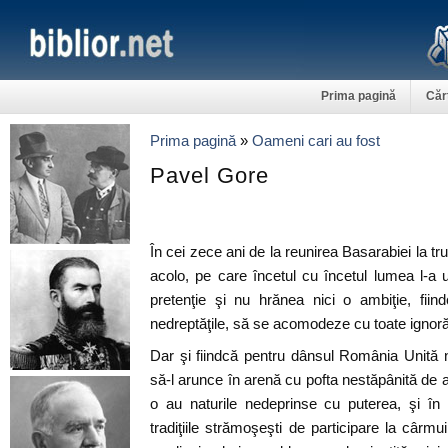
Prima pagină
Căr
Prima pagină
»
Oameni cari au fost
Pavel Gore
În cei zece ani de la reunirea Basarabiei la trup
acolo, pe care încetul cu încetul lumea l-a u
pretenţie şi nu hrănea nici o ambiţie, fii
nedreptăţile, să se acomodeze cu toate ignorăr
Dar şi fiindcă pentru dânsul România Unită 
să-l arunce în arenă cu pofta nestăpânită de a
o au naturile nedeprinse cu puterea, şi în
tradiţiile strămoşeşti de participare la cârmu