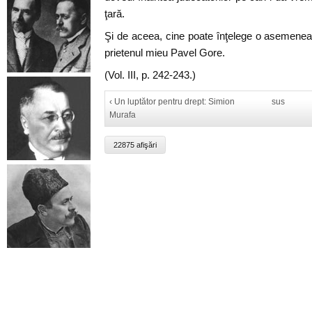
ţară.
Şi de aceea, cine poate înţelege o asemenea
prietenul mieu Pavel Gore.
(Vol. III, p. 242-243.)
‹ Un luptător pentru drept: Simion
sus
Murafa
22875 afişări