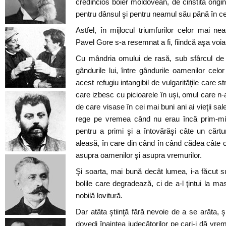
credincios boier moldovean, de cinstită origi
pentru dânsul şi pentru neamul său pănă în ce
Astfel, în mijlocul triumfurilor celor mai ne
Pavel Gore s-a resemnat a fi, fiindcă aşa voia
Cu mândria omului de rasă, sub sfârcul de bi
gândurile lui, între gândurile oamenilor celor
acest refugiu intangibil de vulgarităţile care stri
care izbesc cu picioarele în uşi, omul care n-
de care visase în cei mai buni ani ai vieţii sal
rege pe vremea când nu erau încă prim-mini
pentru a primi şi a întovărăşi câte un cărt
aleasă, în care din când în când cădea câte o
asupra oamenilor şi asupra vremurilor.
Şi soarta, mai bună decât lumea, i-a făcut su
bolile care degradează, ci de a-l ţintui la mas
nobilă lovitură.
Dar atâta ştiinţă fără nevoie de a se arăta, 
dovedi înaintea judecătorilor pe cari-i dă vre