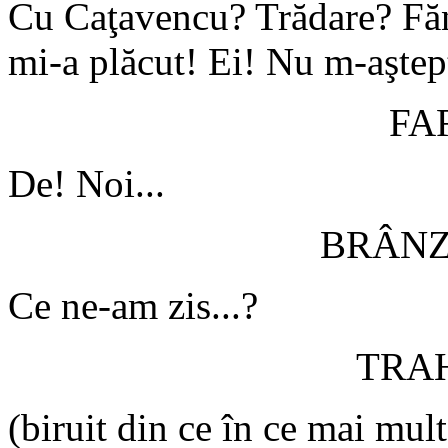
Cu Caţavencu? Trădare? Făni
mi-a plăcut! Ei! Nu m-aşte
FA
De! Noi...
BRÂN
Ce ne-am zis...?
TRA
(biruit din ce în ce mai mul