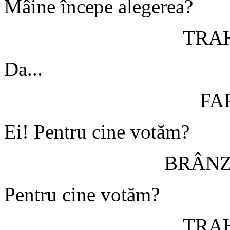
Mâine începe alegerea?
TRA
Da...
FA
Ei! Pentru cine votăm?
BRÂN
Pentru cine votăm?
TRA