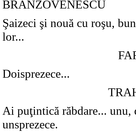
BRÂNZOVENESCU
Şaizeci şi nouă cu roşu, buni
lor...
FA
Doisprezece...
TRA
Ai puţintică răbdare... unu, d
unsprezece.