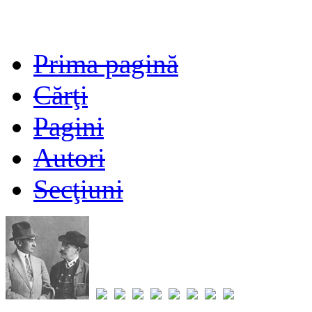
Prima pagină
Cărţi
Pagini
Autori
Secţiuni