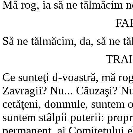
Mă rog, ia să ne tălmăcim no
FA
Să ne tălmăcim, da, să ne tă
TRA
Ce sunteţi d-voastră, mă rog
Zavragii? Nu... Căuzaşi? Nu
cetăţeni, domnule, suntem on
suntem stâlpii puterii: prop
permanent, ai Comitetului el