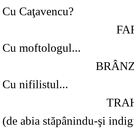
Cu Caţavencu?
FA
Cu moftologul...
BRÂN
Cu nifilistul...
TRA
(de abia stăpânindu-şi indig