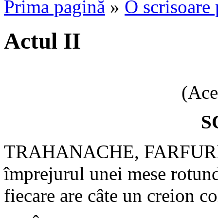
Prima pagină
»
O scrisoare 
Actul II
(Ace
S
TRAHANACHE, FARFURID
împrejurul unei mese rotunde
fiecare are câte un creion c