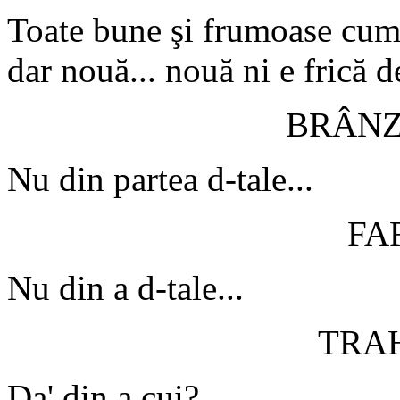
Toate bune şi frumoase cum 
dar nouă... nouă ni e frică de
BRÂN
Nu din partea d-tale...
FA
Nu din a d-tale...
TRA
Da' din a cui?