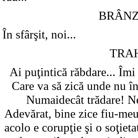
BRÂN
În sfârşit, noi...
TRA
Ai puţintică răbdare... Îmi 
Care va să zică unde nu în
Numaidecât trădare! Ne
Adevărat, bine zice fiu-meu
acolo e corupţie şi o soţieta