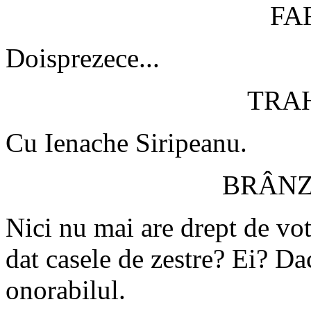
FA
Doisprezece...
TRA
Cu Ienache Siripeanu.
BRÂN
Nici nu mai are drept de vot,
dat casele de zestre? Ei? Da
onorabilul.