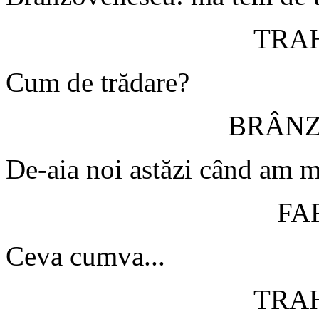
TRA
Cum de trădare?
BRÂN
De-aia noi astăzi când am m
FA
Ceva cumva...
TRA