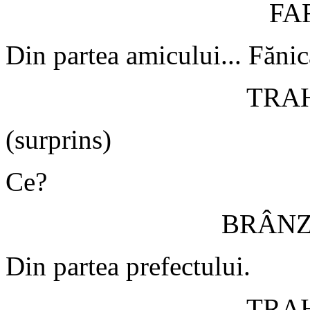
FA
Din partea amicului... Fănică
TRA
(surprins)
Ce?
BRÂN
Din partea prefectului.
TRA