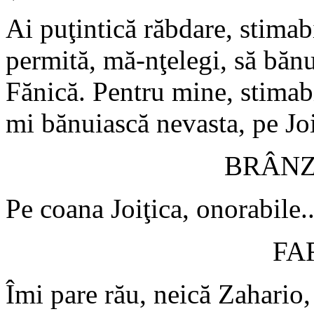
Ai puţintică răbdare, stimab
permită, mă-nţelegi, să băn
Fănică. Pentru mine, stimabi
mi bănuiască nevasta, pe Joiţ
BRÂN
Pe coana Joiţica, onorabile..
FA
Îmi pare rău, neică Zahario, 