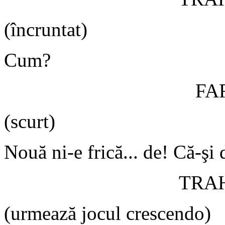
(încruntat)
Cum?
FA
(scurt)
Nouă ni-e frică... de! Că-şi
TRA
(urmează jocul crescendo)