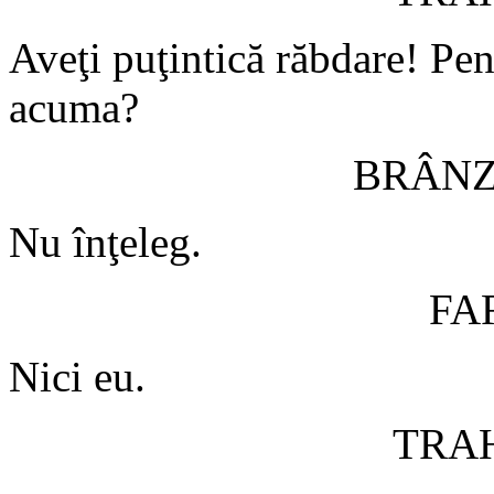
Aveţi puţintică răbdare! Pen
acuma?
BRÂN
Nu înţeleg.
FA
Nici eu.
TRA