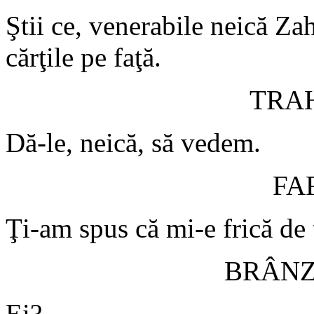
Ştii ce, venerabile neică Za
cărţile pe faţă.
TRA
Dă-le, neică, să vedem.
FA
Ţi-am spus că mi-e frică de 
BRÂN
Ei?