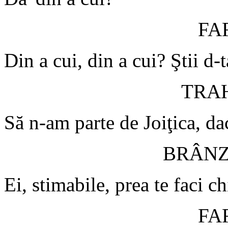
FA
Din a cui, din a cui? Ştii d-t
TRA
Să n-am parte de Joiţica, dac
BRÂN
Ei, stimabile, prea te faci c
FA