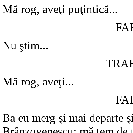
Mă rog, aveţi puţintică...
FA
Nu ştim...
TRA
Mă rog, aveţi...
FA
Ba eu merg şi mai departe ş
Brânzovenescu: mă tem de tr