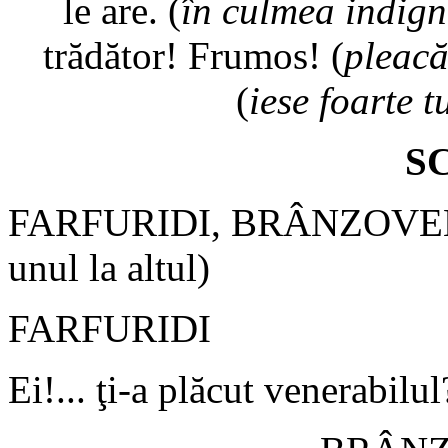
le are. (
în culmea indign
trădător! Frumos! (
pleacă
(
iese foarte t
SC
FARFURIDI, BRÂNZOVENES
unul la altul)
FARFURIDI
Ei!... ţi-a plăcut venerabilul