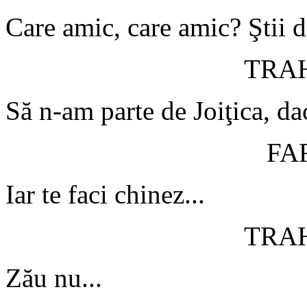
Care amic, care amic? Ştii d-
TRA
Să n-am parte de Joiţica, dac
FA
Iar te faci chinez...
TRA
Zău nu...