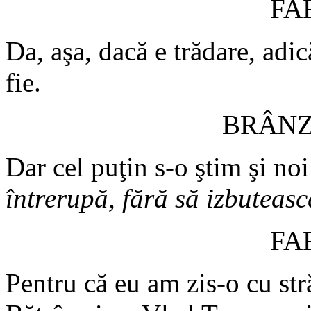
FA
Da, aşa, dacă e trădare, adic
fie.
BRÂN
Dar cel puţin s-o ştim şi noi
întrerupă, fără să izbuteasc
FA
Pentru că eu am zis-o cu str