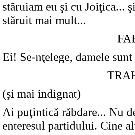
stăruiam eu şi cu Joiţica... ş
stăruit mai mult...
FA
Ei! Se-nţelege, damele sunt
TRA
(şi mai indignat)
Ai puţintică răbdare... Nu de
enteresul partidului. Cine alt