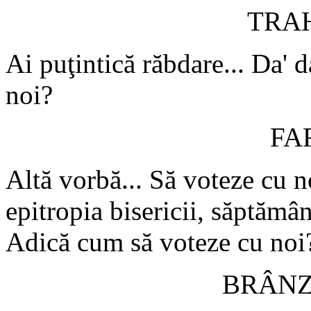
TRA
Ai puţintică răbdare... Da' 
noi?
FA
Altă vorbă... Să voteze cu n
epitropia bisericii, săptămân
Adică cum să voteze cu noi?
BRÂN