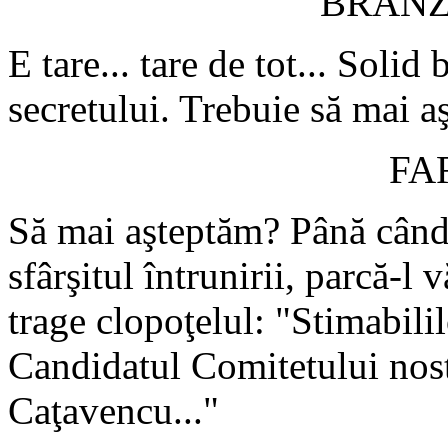
BRÂN
E tare... tare de tot... Soli
secretului. Trebuie să mai a
FA
Să mai aşteptăm? Până când 
sfârşitul întrunirii, parcă-l 
trage clopoţelul: "Stimabilil
Candidatul Comitetului nost
Caţavencu..."