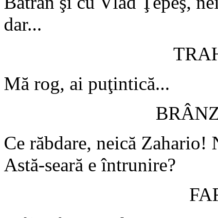
Bătrân şi cu Vlad Ţepeş, nei
dar...
TRA
Mă rog, ai puţintică...
BRÂN
Ce răbdare, neică Zahario! 
Astă-seară e întrunire?
FA