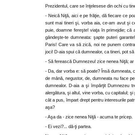
Prezidentul, care se înţelesese din ochi cu tiner
- Neică Niţă, aici e pe frăţie, dă fiecare ce 
sunt mai tineri şi, vorba aia, ce-am avut şi 
puie, doamne fereşte! viaţa în primejdie; că 
gândeşte-te dumneata: şapte puteri garante
Paris! Care va să zică, noi ne punem contra l
joci! D-aia spui că dumnealor, ca tineri, pot s
- Să ferească Dumnezeu! zice nenea Niţă; ar f
- Da, dar vorba e: să poate? Însă dumneata, c
de mână, negustor, de, dumneata nu face pe
dumnealor. D-aia a şi împărţit Dumnezeu tr
alergătura, şi altul, vine vorba, cu capitalul; şi
cât a pus, împart drept pentru interesurile patriei
aşa?
- Aşa da - zice nenea Niţă - acuma te pricep.
- Ei vezi?... dă-ţi partea.