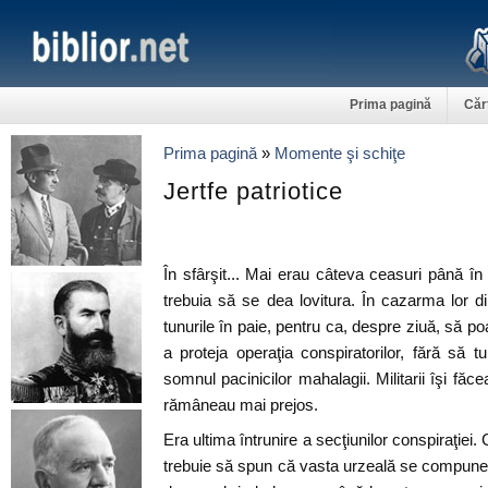
Prima pagină
Căr
Prima pagină
»
Momente şi schiţe
Jertfe patriotice
În sfârşit... Mai erau câteva ceasuri până în
trebuia să se dea lovitura. În cazarma lor di
tunurile în paie, pentru ca, despre ziuă, să p
a proteja operaţia conspiratorilor, fără să tu
somnul pacinicilor mahalagii. Militarii îşi făcea
rămâneau mai prejos.
Era ultima întrunire a secţiunilor conspiraţiei. 
trebuie să spun că vasta urzeală se compune