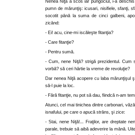
Nenea Niţă a scos iar pungociul, i-a deschis
pumn de mărunţiş: icusari, nisifiele, sfanţi, sfâ
socotit până la suma de cinci galbeni, apoi
zicând:
- Ei! acu, cine-mi iscăleşte fitanţia?
- Care fitanţie?
- Pentru sumă.
- Cum, nene Niţă? strigă prezidentul. Cum
vorbă? să ceri hârtie la vreme de revoluţie?
Dar nenea Niţă acopere cu laba mărunţişul şi 
să-l puie la loc.
- Fără fitanţie, nu pot să dau, fiindcă n-am teme
Atunci, cel mai tinichea dintre carbonari, vă
isnafului, pe care o apucă strâns, şi zice:
- Stai, nene Niţă!... Fraţilor, are dreptate 
parale, trebuie să aibă adeverire la mână. Ui