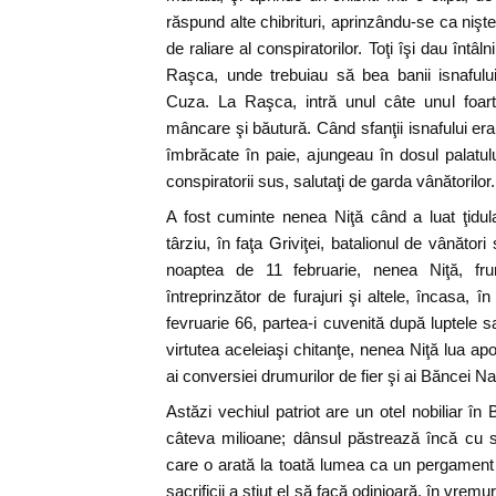
răspund alte chibrituri, aprinzându-se ca niş
de raliare al conspiratorilor. Toţi îşi dau întâ
Raşca, unde trebuiau să bea banii isnafului
Cuza. La Raşca, intră unul câte unul foar
mâncare şi băutură. Când sfanţii isnafului erau
îmbrăcate în paie, ajungeau în dosul palatulu
conspiratorii sus, salutaţi de garda vânătorilor.
A fost cuminte nenea Niţă când a luat ţidu
târziu, în faţa Griviţei, batalionul de vânător
noaptea de 11 februarie, nenea Niţă, fr
întreprinzător de furajuri şi altele, încasa, î
fevruarie 66, partea-i cuvenită după luptele sa
virtutea aceleiaşi chitanţe, nenea Niţă lua apoi 
ai conversiei drumurilor de fier şi ai Băncei Na
Astăzi vechiul patriot are un otel nobiliar în
câteva milioane; dânsul păstrează încă cu 
care o arată la toată lumea ca un pergament
sacrificii a ştiut el să facă odinioară, în vremuri