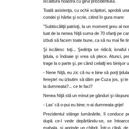
iscălitura noastră cu girul prezidentului.
Toată asistenţa, cu ochii sclipitori, aprobă u
condei şi hârtie şi scrie, citind în gura mare:
"Subtiscăliţii patrioţi, la un moment greu al no
luat de la nenea Niţă suma de 70 sfanţi pe ca
izbuti să facem toate bune, ca să nu mai fie tir
Şi iscălesc toţi... Şedinţa se ridică; isnafu
ţidula, o îndoaie şi vrea să plece. Atunci, pr
trage la o parte şi, pe când ceilalţi ies binişor
- Nene Niţă, eu zic că nu e bine să porţi ţid
fereşte! nu izbutim să dăm pe Cuza jos, şi te 
la dumneata?... ce te faci?
Nenea Niţă stă un minut pe gânduri şi răspund
- Las' că o-pui eu bine; n-ai dumneata grije!
Prezidentul stânge lumânările, îl conduce p
după ce-l vede depărtându-se, se întoarce
mahala, şi aprinde un chibrit. Într-o clipă, de 