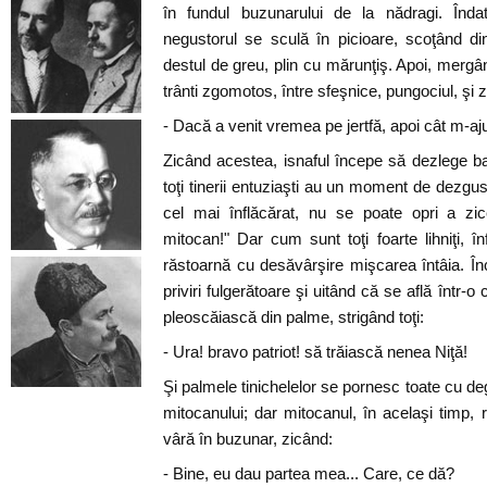
în fundul buzunarului de la nădragi. Înda
negustorul se sculă în picioare, scoţând d
destul de greu, plin cu mărunţiş. Apoi, mergâ
trânti zgomotos, între sfeşnice, pungociul, şi z
- Dacă a venit vremea pe jertfă, apoi cât m-aj
Zicând acestea, isnaful începe să dezlege bai
toţi tinerii entuziaşti au un moment de dezgust
cel mai înflăcărat, nu se poate opri a zic
mitocan!" Dar cum sunt toţi foarte lihniţi, în
răstoarnă cu desăvârşire mişcarea întâia. Încr
priviri fulgerătoare şi uitând că se află într-
pleoscăiască din palme, strigând toţi:
- Ura! bravo patriot! să trăiască nenea Niţă!
Şi palmele tinichelelor se pornesc toate cu de
mitocanului; dar mitocanul, în acelaşi timp, 
vâră în buzunar, zicând:
- Bine, eu dau partea mea... Care, ce dă?