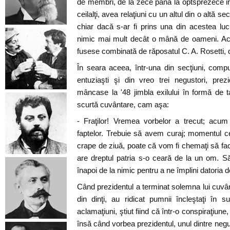
de membri, de la zece până la optsprezece inş
ceilalţi, avea relaţiuni cu un altul din o altă 
chiar dacă s-ar fi prins una din acestea luc
nimic mai mult decât o mână de oameni. Ac
fusese combinată de răposatul C. A. Rosetti, 
În seara aceea, într-una din secţiuni, compu
entuziaşti şi din vreo trei negustori, prezi
mâncase la '48 jimbla exilului în formă de ta
scurtă cuvântare, cam aşa:
- Fraţilor! Vremea vorbelor a trecut; acum
faptelor. Trebuie să avem curaj; momentul 
crape de ziuă, poate că vom fi chemaţi să f
are dreptul patria s-o ceară de la un om. S
înapoi de la nimic pentru a ne împlini datoria de
Când prezidentul a terminat solemna lui cuvânt
din dinţi, au ridicat pumnii încleştaţi în
aclamaţiuni, ştiut fiind că într-o conspiraţiune
însă când vorbea prezidentul, unul dintre negu